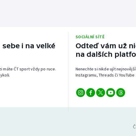
SOCIÁLNÍ SÍTĚ
 sebe i na velké
Odteď vám už nic
na dalších platf
izi máte ČT sport vždy po ruce.
Nenechte si nikde ujít nejnovější
ykoli.
Instagramu, Threads či YouTube 
Č