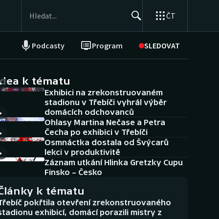
ČT
Podcasty
Program
SLEDOVAT
NEPŘEHLÉDNĚTE
Soutěže
idea k tématu
Exhibici na zrekonstruovaném
Historické návraty
stadionu v Třebíči vyhrál výběr
domácích odchovanců
Aplikace ČT sport
Ohlasy Martina Nečase a Petra
Čecha po exhibici v Třebíči
AZ kvíz
Osmnáctka dostala od Švýcarů
lekci v produktivitě
Záznam utkání Hlinka Gretzky Cupu
Finsko – Česko
Články k tématu
Třebíč pokřtila otevření zrekonstruovaného
stadionu exhibicí, domácí porazili mistry z