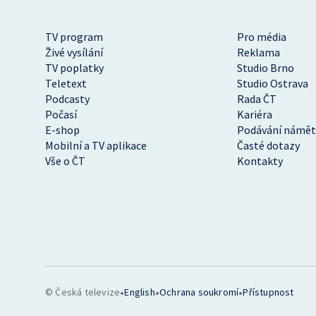
TV program
Pro média
Živé vysílání
Reklama
TV poplatky
Studio Brno
Teletext
Studio Ostrava
Podcasty
Rada ČT
Počasí
Kariéra
E-shop
Podávání námět
Mobilní a TV aplikace
Časté dotazy
Vše o ČT
Kontakty
•
•
•
© Česká televize
English
Ochrana soukromí
Přístupnost