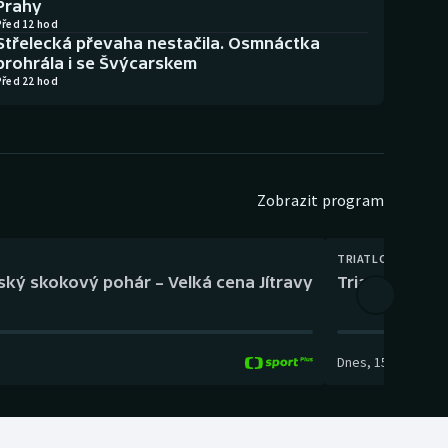
Prahy
Před 12 hod
Střelecká převaha nestačila. Osmnáctka
prohrála i se Švýcarskem
Před 22 hod
Zobrazit program
TRIATLON
eský skokový pohár – Velká cena Jítravy
Triatlon: XTE
Dnes
,
15:00
-
16:10