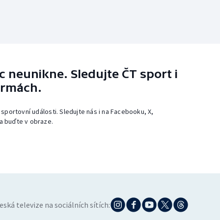
 neunikne. Sledujte ČT sport i
ormách.
 sportovní události. Sledujte nás i na Facebooku, X,
a buďte v obraze.
eská televize na sociálních sítích: