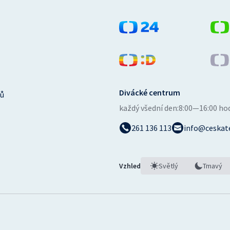
Divácké centrum
ů
každý všední den:
8:00—16:00 ho
261 136 113
info@ceskate
Vzhled
Světlý
Tmavý