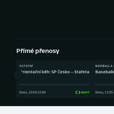
Curling
Dostihy
Florbal
Futsal
Přímé přenosy
Golf
Gymnastika
OSTATNÍ
BASEBALL A
Orientační běh: SP Česko – štafeta
Baseball
Dnes
,
10:50
-
15:00
Dnes
,
12:55
-