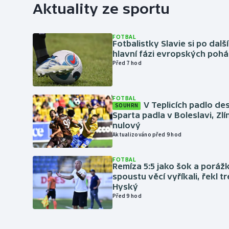
Aktuality ze sportu
FOTBAL
Fotbalistky Slavie si po dalš
hlavní fázi evropských pohá
Před 7 hod
FOTBAL
V Teplicích padlo de
SOUHRN
Sparta padla v Boleslavi, Zl
nulový
Aktualizováno před 9 hod
FOTBAL
Remíza 5:5 jako šok a porážka
spoustu věcí vyříkali, řekl t
Hyský
Před 9 hod