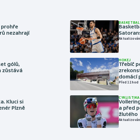
BASKETBAL
í prohře
Basketb
rů nezahrají
Satoran
Aktualizován
HOKEJ
set gólů,
Třebíč p
ín zůstává
zrekons
domácí p
Před 12 hod
CYKLISTIKA
. Kluci si
Volleri
renér Plzně
a před p
žlutého
Aktualizován