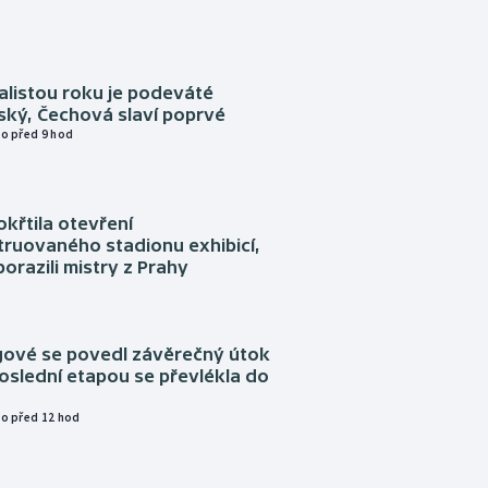
alistou roku je podeváté
ský, Čechová slaví poprvé
o před 9 hod
okřtila otevření
truovaného stadionu exhibicí,
orazili mistry z Prahy
ngové se povedl závěrečný útok
oslední etapou se převlékla do
o před 12 hod