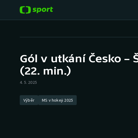
POPULÁRNÍ
DALŠÍ SPORTY
Fotbal
Americký fotbal
Gól v utkání Česko – 
Hokej
Baseball a softbal
(22. min.)
Tenis
Basketbal
4. 5. 2025
Atletika
Biatlon
Výběr
MS v hokeji 2025
Cyklistika
Boby a skeleton
Box