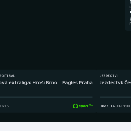
Moderní pětiboj
Triatlon
Motorsport
Veslování
Olympijské hry
Vodní slalom
Parasport
Volejbal
Plavání
Ostatní
Plážový volejbal
 SOFTBAL
JEZDECTVÍ
ová extraliga: Hroši Brno – Eagles Praha
Jezdectví: Č
16:15
Dnes
,
14:00
-
19:00