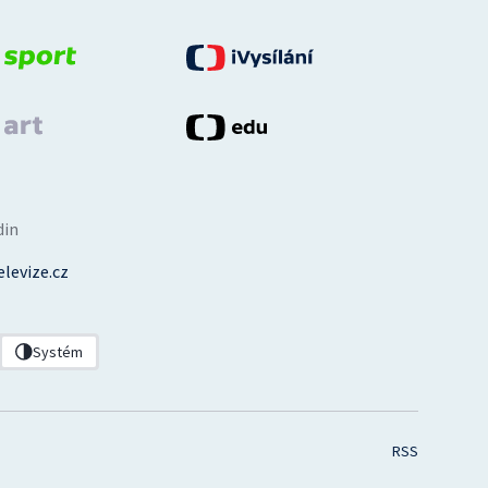
din
levize.cz
Systém
RSS