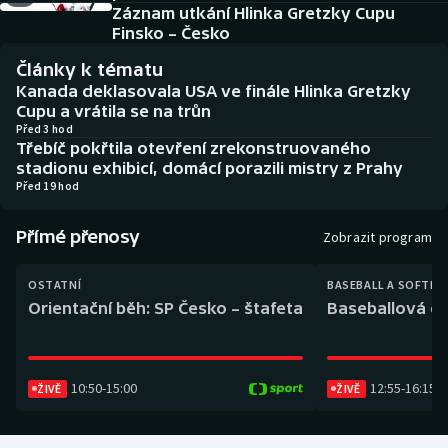
Baseball a softbal
Soutěže
Záznam utkání Hlinka Gretzky Cupu
Finsko – Česko
Basketbal
Historické návraty
Články k tématu
Kanada deklasovala USA ve finále Hlinka Gretzky
Biatlon
Aplikace ČT sport
Cupu a vrátila se na trůn
Před 3 hod
Třebíč pokřtila otevření zrekonstruovaného
Boby a skeleton
AZ kvíz
stadionu exhibicí, domácí porazili mistry z Prahy
Před 19 hod
Box
Přímé přenosy
Zobrazit program
Curling
OSTATNÍ
BASEBALL A SOFTBA
Dostihy
Orientační běh: SP Česko – štafeta
Baseballová ex
Florbal
10:50
-
15:00
12:55
-
16:15
ŽIVĚ
ŽIVĚ
Futsal
Golf