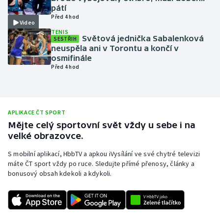
pátí
Olympijské hry
Před 4 hod
Video
TENIS
Parasport
Světová jednička Sabalenková
SESTŘIH
neuspěla ani v Torontu a končí v
osmifinále
Plavání
Před 4 hod
Plážový volejbal
Ragby
APLIKACE ČT SPORT
Mějte celý sportovní svět vždy u sebe i na
Rychlobruslení
velké obrazovce.
S mobilní aplikací, HbbTV a apkou iVysílání ve své chytré televizi
Rychlostní kanoistika
máte ČT sport vždy po ruce. Sledujte přímé přenosy, články a
bonusový obsah kdekoli a kdykoli.
Short track
Sportovní střelba