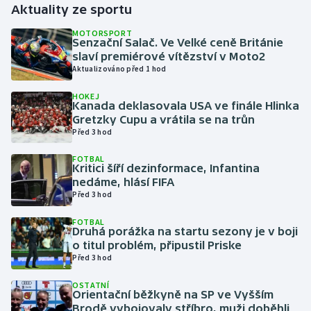
Aktuality ze sportu
Gymnastika
MOTORSPORT
Senzační Salač. Ve Velké ceně Británie
slaví premiérové vítězství v Moto2
Házená
Aktualizováno před 1 hod
HOKEJ
Jezdectví
Kanada deklasovala USA ve finále Hlinka
Gretzky Cupu a vrátila se na trůn
Judo
Před 3 hod
FOTBAL
Krasobruslení
Kritici šíří dezinformace, Infantina
nedáme, hlásí FIFA
Před 3 hod
Lezení
FOTBAL
Lyže a snowboard
Druhá porážka na startu sezony je v boji
o titul problém, připustil Priske
Před 3 hod
Moderní pětiboj
OSTATNÍ
Orientační běžkyně na SP ve Vyšším
Motorsport
Brodě vybojovaly stříbro, muži doběhli