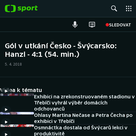
POPULÁRNÍ
SLEDOVAT
Fotbal
Gól v utkání Česko - Švýcarsko:
Hanzl - 4:1 (54. min.)
Hokej
5. 4. 2018
Tenis
Atletika
Videa k tématu
Cyklistika
Exhibici na zrekonstruovaném stadionu v
Třebíči vyhrál výběr domácích
odchovanců
DALŠÍ SPORTY
Ohlasy Martina Nečase a Petra Čecha po
exhibici v Třebíči
Americký fotbal
NEPŘEHLÉDNĚTE
Osmnáctka dostala od Švýcarů lekci v
produktivitě