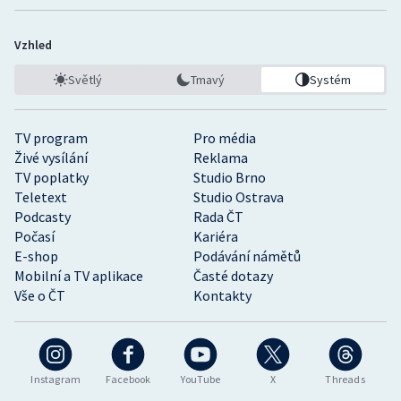
Vzhled
Světlý
Tmavý
Systém
TV program
Pro média
Živé vysílání
Reklama
TV poplatky
Studio Brno
Teletext
Studio Ostrava
Podcasty
Rada ČT
Počasí
Kariéra
E-shop
Podávání námětů
Mobilní a TV aplikace
Časté dotazy
Vše o ČT
Kontakty
Instagram
Facebook
YouTube
X
Threads