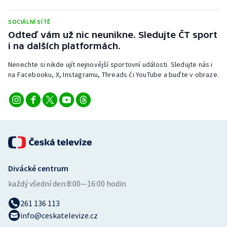
Stolní tenis
SOCIÁLNÍ SÍTĚ
Triatlon
Odteď vám už nic neunikne. Sledujte ČT sport
i na dalších platformách.
Veslování
Nenechte si nikde ujít nejnovější sportovní události. Sledujte nás i
na Facebooku, X, Instagramu, Threads či YouTube a buďte v obraze.
Vodní slalom
Volejbal
Ostatní
Divácké centrum
každý všední den:
8:00—16:00 hodin
261 136 113
info@ceskatelevize.cz