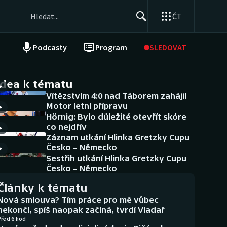
ČT
Podcasty
Program
SLEDOVAT
NEPŘEHLÉDNĚTE
Soutěže
idea k tématu
Vítězstvím 4:0 nad Táborem zahájil
Historické návraty
Motor letní přípravu
Hörnig: Bylo důležité otevřít skóre
Aplikace ČT sport
co nejdřív
Záznam utkání Hlinka Gretzky Cupu
AZ kvíz
Česko – Německo
Sestřih utkání Hlinka Gretzky Cupu
Česko – Německo
Články k tématu
Nová smlouva? Tím práce pro mě vůbec
nekončí, spíš naopak začíná, tvrdí Vladař
Před 6 hod