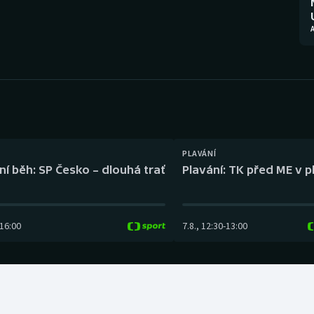
Moderní pětiboj
Triatlon
Motorsport
Veslování
Olympijské hry
Vodní slalom
Parasport
Volejbal
Plavání
Ostatní
PLAVÁNÍ
ní běh: SP Česko – dlouhá trať
Plavání: TK před ME v p
Plážový volejbal
16:00
7.8.
,
12:30
-
13:00