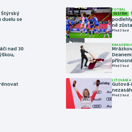
FOTBAL
 Štýrský
SESTŘIH
u duelu se
podlehly
ně zůsta
Před 3 hod
Video
KRASOBRUS
áči nad 30
Mrázkovi
výškou,
Deanem: 
přínosn
Před 3 hod
LYŽOVÁNÍ 
trénovat
Gutová-
nezasáhn
Před 3 hod