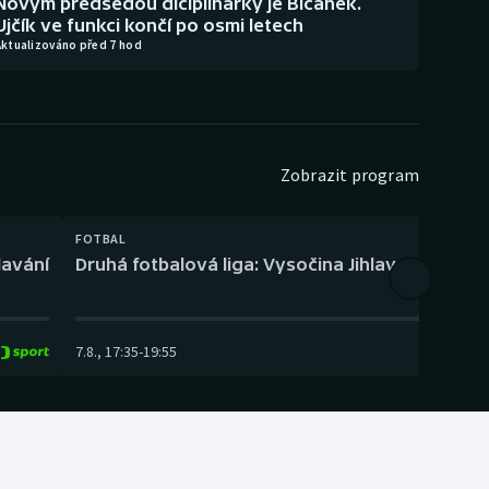
Novým předsedou diciplinárky je Bičánek.
Ujčík ve funkci končí po osmi letech
Aktualizováno před 7 hod
Zobrazit program
FOTBAL
lavání
Druhá fotbalová liga: Vysočina Jihlava – Fotbal
7.8.
,
17:35
-
19:55