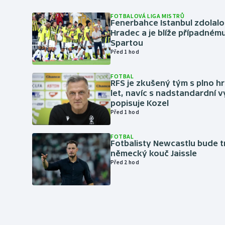
FOTBALOVÁ LIGA MISTRŮ
Fenerbahce Istanbul zdolalo
Hradec a je blíže případném
Spartou
Před 1 hod
FOTBAL
RFS je zkušený tým s plno hr
let, navíc s nadstandardní 
popisuje Kozel
Před 1 hod
FOTBAL
Fotbalisty Newcastlu bude 
německý kouč Jaissle
Před 2 hod