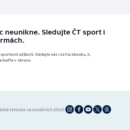
 neunikne. Sledujte ČT sport i
ormách.
 sportovní události. Sledujte nás i na Facebooku, X,
a buďte v obraze.
eská televize na sociálních sítích: