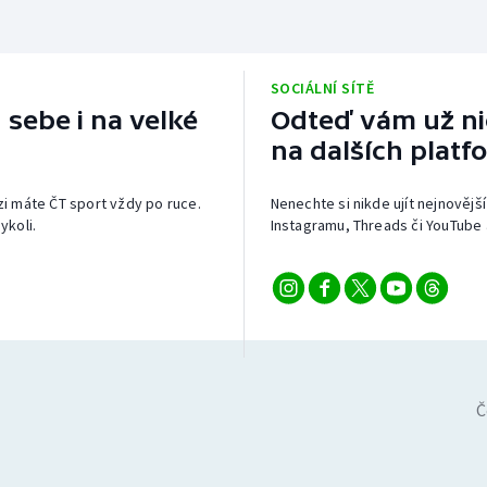
SOCIÁLNÍ SÍTĚ
 sebe i na velké
Odteď vám už nic
na dalších platf
izi máte ČT sport vždy po ruce.
Nenechte si nikde ujít nejnovější
ykoli.
Instagramu, Threads či YouTube 
Č