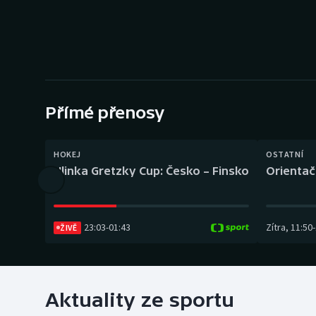
Curling
Dostihy
Florbal
Futsal
Přímé přenosy
Golf
HOKEJ
OSTATNÍ
Hlinka Gretzky Cup: Česko – Finsko
Orientač
Gymnastika
23:03
-
01:43
Zítra
,
11:50
-
ŽIVĚ
Aktuality ze sportu