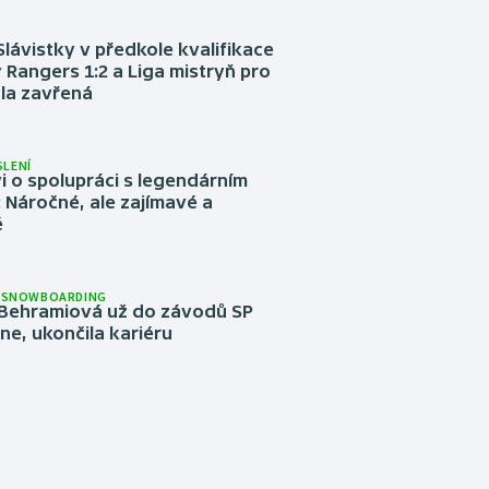
Slávistky v předkole kvalifikace
 Rangers 1:2 a Liga mistryň pro
la zavřená
LENÍ
 o spolupráci s legendárním
Náročné, ale zajímavé a
é
A SNOWBOARDING
Behramiová už do závodů SP
e, ukončila kariéru