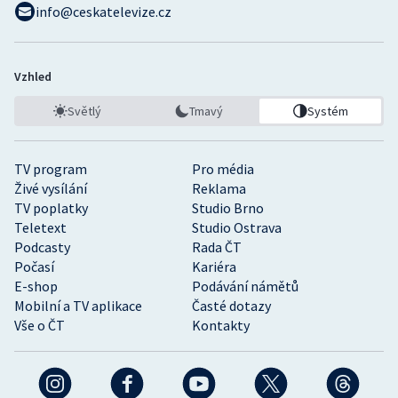
info@ceskatelevize.cz
Vzhled
Světlý
Tmavý
Systém
TV program
Pro média
Živé vysílání
Reklama
TV poplatky
Studio Brno
Teletext
Studio Ostrava
Podcasty
Rada ČT
Počasí
Kariéra
E-shop
Podávání námětů
Mobilní a TV aplikace
Časté dotazy
Vše o ČT
Kontakty