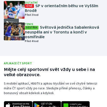
OSTATNÍ
SP v orientačním běhu ve Vyšším
ŽIVĚ
Olympijské hry
Brodě
Před 3 hod
Parasport
Video
TENIS
Světová jednička Sabalenková
SESTŘIH
Plavání
neuspěla ani v Torontu a končí v
osmifinále
Plážový volejbal
Před 4 hod
Ragby
APLIKACE ČT SPORT
Rychlobruslení
Mějte celý sportovní svět vždy u sebe i na
velké obrazovce.
Rychlostní kanoistika
S mobilní aplikací, HbbTV a apkou iVysílání ve své chytré televizi
Short track
máte ČT sport vždy po ruce. Sledujte přímé přenosy, články a
bonusový obsah kdekoli a kdykoli.
Sportovní střelba