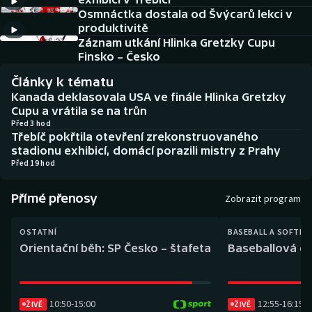
Baseball a softbal
Soutěže
Osmnáctka dostala od Švýcarů lekci v
produktivitě
Basketbal
Historické návraty
Záznam utkání Hlinka Gretzky Cupu
Finsko – Česko
Biatlon
Aplikace ČT sport
Články k tématu
Kanada deklasovala USA ve finále Hlinka Gretzky
Boby a skeleton
AZ kvíz
Cupu a vrátila se na trůn
Před 3 hod
Třebíč pokřtila otevření zrekonstruovaného
Box
stadionu exhibicí, domácí porazili mistry z Prahy
Před 19 hod
Curling
Přímé přenosy
Zobrazit program
Dostihy
OSTATNÍ
BASEBALL A SOFTBA
Florbal
Orientační běh: SP Česko – štafeta
Baseballová ex
Futsal
10:50
-
15:00
12:55
-
16:15
ŽIVĚ
ŽIVĚ
Golf