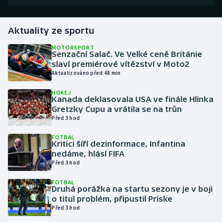
Gymnastika
Aktuality ze sportu
Házená
MOTORSPORT
Senzační Salač. Ve Velké ceně Británie
slaví premiérové vítězství v Moto2
Jezdectví
Aktualizováno před 48 min
HOKEJ
Judo
Kanada deklasovala USA ve finále Hlinka
Gretzky Cupu a vrátila se na trůn
Krasobruslení
Před 3 hod
FOTBAL
Lezení
Kritici šíří dezinformace, Infantina
nedáme, hlásí FIFA
Před 3 hod
Lyže a snowboard
FOTBAL
Moderní pětiboj
Druhá porážka na startu sezony je v boji
o titul problém, připustil Priske
Před 3 hod
Motorsport