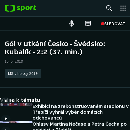
POPULÁRNÍ
SLEDOVAT
Fotbal
Gól v utkání Česko - Švédsko:
Kubalík - 2:2 (37. min.)
Hokej
15. 5. 2019
Tenis
MS v hokeji 2019
Atletika
Cyklistika
Videa k tématu
DALŠÍ SPORTY
Exhibici na zrekonstruovaném stadionu v
Třebíči vyhrál výběr domácích
odchovanců
Americký fotbal
NEPŘEHLÉDNĚTE
Ohlasy Martina Nečase a Petra Čecha po
exhibici v Třebíči