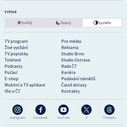
Vzhled
Světlý
Tmavý
Systém
TV program
Pro média
Živé vysílání
Reklama
TV poplatky
Studio Brno
Teletext
Studio Ostrava
Podcasty
Rada ČT
Počasí
Kariéra
E-shop
Podávání námětů
Mobilní a TV aplikace
Časté dotazy
Vše o ČT
Kontakty
Instagram
Facebook
YouTube
X
Threads