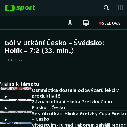
POPULÁRNÍ
SLEDOVAT
Fotbal
Gól v utkání Česko – Švédsko:
Holík – 7:2 (33. min.)
Hokej
30. 4. 2022
Tenis
Atletika
Videa k tématu
Cyklistika
Osmnáctka dostala od Švýcarů lekci v
produktivitě
Záznam utkání Hlinka Gretzky Cupu
DALŠÍ SPORTY
Finsko – Česko
Sestřih utkání Hlinka Gretzky Cupu Finsko
Americký fotbal
NEPŘEHLÉDNĚTE
– Česko
Vítězstvím 4:0 nad Táborem zahájil Motor