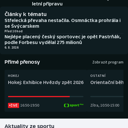
Baseball a softbal
Soutěže
letní přípravu
Články k tématu
Basketbal
Historické návraty
Střelecká převaha nestačila. Osmnáctka prohrála i
se Švýcarskem
Biatlon
Aplikace ČT sport
Před 10 hod
Nejlépe placený český sportovec je opět Pastrňák,
podle Forbesu vydělal 275 milionů
Boby a skeleton
AZ kvíz
6. 8. 2026
Box
Přímé přenosy
Zobrazit program
Curling
HOKEJ
OSTATNÍ
Hokej: Exhibice Hvězdy zpět 2026
Orientační běh: 
Dostihy
Florbal
16:50
-
19:50
Zítra
,
10:50
-
15:00
ŽIVĚ
Futsal
Aktuality ze sportu
Golf