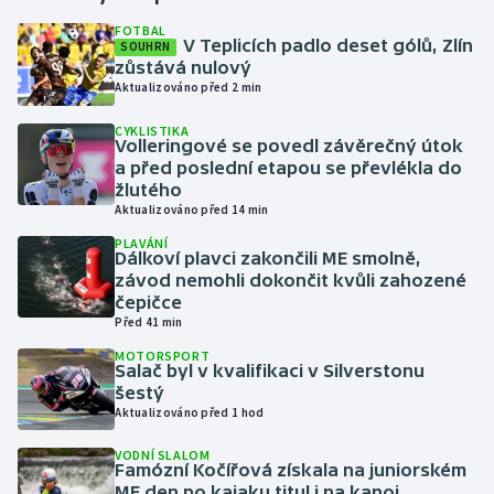
FOTBAL
V Teplicích padlo deset gólů, Zlín
SOUHRN
Gymnastika
zůstává nulový
Aktualizováno před 2 min
Házená
CYKLISTIKA
Volleringové se povedl závěrečný útok
Jezdectví
a před poslední etapou se převlékla do
žlutého
Judo
Aktualizováno před 14 min
PLAVÁNÍ
Dálkoví plavci zakončili ME smolně,
Krasobruslení
závod nemohli dokončit kvůli zahozené
čepičce
Lezení
Před 41 min
MOTORSPORT
Lyže a snowboard
Salač byl v kvalifikaci v Silverstonu
šestý
Aktualizováno před 1 hod
Moderní pětiboj
VODNÍ SLALOM
Famózní Kočířová získala na juniorském
Motorsport
ME den po kajaku titul i na kanoi