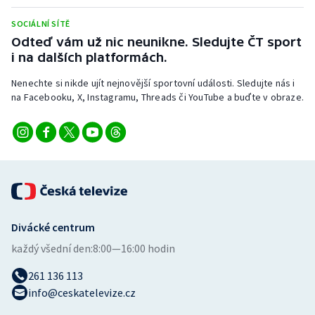
Stolní tenis
SOCIÁLNÍ SÍTĚ
Odteď vám už nic neunikne. Sledujte ČT sport
Triatlon
i na dalších platformách.
Veslování
Nenechte si nikde ujít nejnovější sportovní události. Sledujte nás i
na Facebooku, X, Instagramu, Threads či YouTube a buďte v obraze.
Vodní slalom
Volejbal
Ostatní
Divácké centrum
každý všední den:
8:00—16:00 hodin
261 136 113
info@ceskatelevize.cz