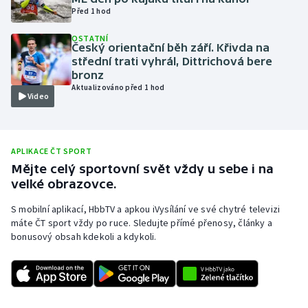
Před 1 hod
Olympijské hry
OSTATNÍ
Český orientační běh září. Křivda na
Parasport
střední trati vyhrál, Dittrichová bere
bronz
Plavání
Aktualizováno před 1 hod
Video
Plážový volejbal
Ragby
APLIKACE ČT SPORT
Mějte celý sportovní svět vždy u sebe i na
velké obrazovce.
Rychlobruslení
S mobilní aplikací, HbbTV a apkou iVysílání ve své chytré televizi
Rychlostní kanoistika
máte ČT sport vždy po ruce. Sledujte přímé přenosy, články a
bonusový obsah kdekoli a kdykoli.
Short track
Sportovní střelba