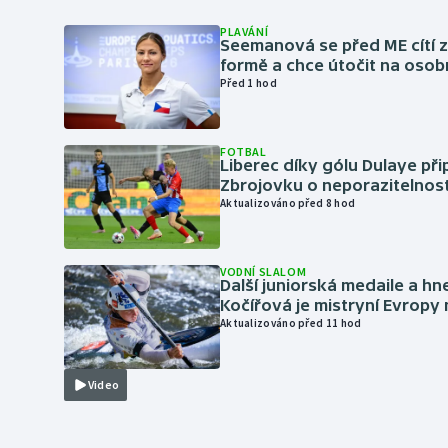
PLAVÁNÍ
Seemanová se před ME cítí 
formě a chce útočit na osob
Před 1 hod
FOTBAL
Liberec díky gólu Dulaye přip
Zbrojovku o neporazitelnos
Aktualizováno před 8 hod
VODNÍ SLALOM
Další juniorská medaile a hn
Kočířová je mistryní Evropy
Aktualizováno před 11 hod
Video