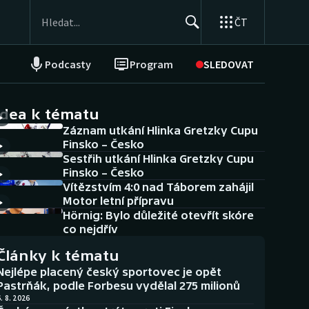
ČT
Podcasty
Program
SLEDOVAT
NEPŘEHLÉDNĚTE
Soutěže
idea k tématu
Záznam utkání Hlinka Gretzky Cupu
Historické návraty
Finsko – Česko
Sestřih utkání Hlinka Gretzky Cupu
Aplikace ČT sport
Finsko – Česko
Vítězstvím 4:0 nad Táborem zahájil
AZ kvíz
Motor letní přípravu
Hörnig: Bylo důležité otevřít skóre
co nejdřív
Články k tématu
Nejlépe placený český sportovec je opět
Pastrňák, podle Forbesu vydělal 275 milionů
. 8. 2026