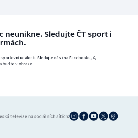
 neunikne. Sledujte ČT sport i
ormách.
 sportovní události. Sledujte nás i na Facebooku, X,
a buďte v obraze.
eská televize na sociálních sítích: