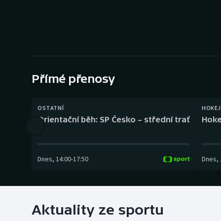
Curling
Dostihy
Florbal
Futsal
Přímé přenosy
Golf
OSTATNÍ
HOKEJ
Orientační běh: SP Česko – střední trať
Hoke
Gymnastika
Dnes
,
14:00
-
17:50
Dnes
,
Aktuality ze sportu