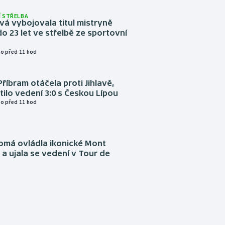
 STŘELBA
vá vybojovala titul mistryně
o 23 let ve střelbě ze sportovní
o před 11 hod
Příbram otáčela proti Jihlavě,
atilo vedení 3:0 s Českou Lípou
o před 11 hod
omá ovládla ikonické Mont
a ujala se vedení v Tour de