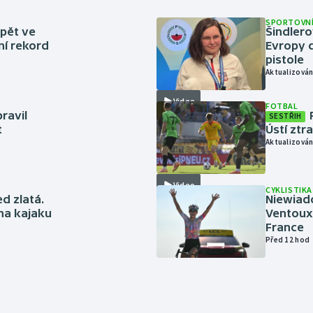
SPORTOVNÍ
zpět ve
Šindlero
ní rekord
Evropy d
pistole
Aktualizován
Video
FOTBAL
ravil
SESTŘIH
t
Ústí ztr
Aktualizován
Video
CYKLISTIKA
ed zlatá.
Niewiad
 na kajaku
Ventoux 
France
Před 12 hod