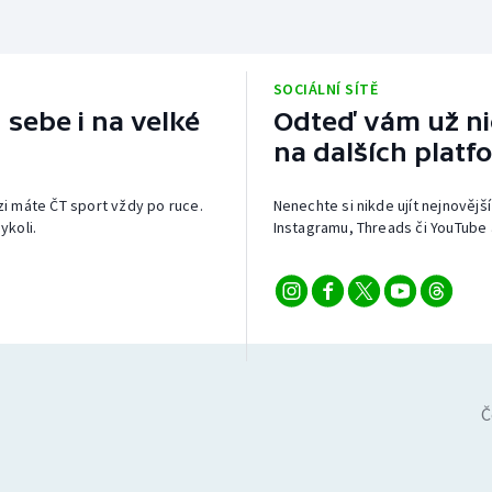
SOCIÁLNÍ SÍTĚ
 sebe i na velké
Odteď vám už nic
na dalších platf
izi máte ČT sport vždy po ruce.
Nenechte si nikde ujít nejnovější
ykoli.
Instagramu, Threads či YouTube 
Č