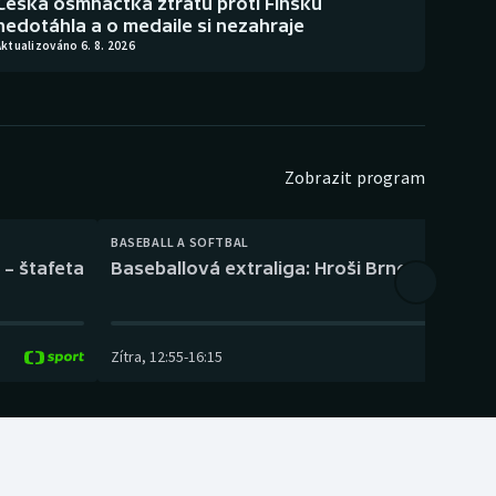
Česká osmnáctka ztrátu proti Finsku
nedotáhla a o medaile si nezahraje
ktualizováno 6. 8. 2026
Zobrazit program
BASEBALL A SOFTBAL
 – štafeta
Baseballová extraliga: Hroši Brno – Eagles
Zítra
,
12:55
-
16:15