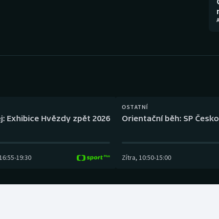
Moderní pětiboj
Triatlon
A
Motorsport
Veslování
Olympijské hry
Vodní slalom
Parasport
Volejbal
Plavání
Ostatní
OSTATNÍ
j: Exhibice Hvězdy zpět 2026
Orientační běh: SP Česko
Plážový volejbal
16:55
-
19:30
Zítra
,
10:50
-
15:00