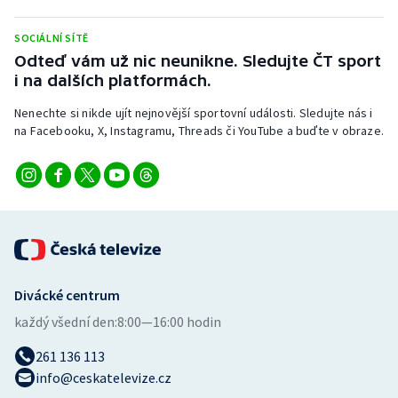
Stolní tenis
SOCIÁLNÍ SÍTĚ
Triatlon
Odteď vám už nic neunikne. Sledujte ČT sport
i na dalších platformách.
Veslování
Nenechte si nikde ujít nejnovější sportovní události. Sledujte nás i
na Facebooku, X, Instagramu, Threads či YouTube a buďte v obraze.
Vodní slalom
Volejbal
Ostatní
Divácké centrum
každý všední den:
8:00—16:00 hodin
261 136 113
info@ceskatelevize.cz