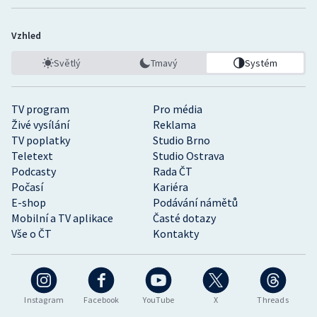
Vzhled
Světlý
Tmavý
Systém
TV program
Pro média
Živé vysílání
Reklama
TV poplatky
Studio Brno
Teletext
Studio Ostrava
Podcasty
Rada ČT
Počasí
Kariéra
E-shop
Podávání námětů
Mobilní a TV aplikace
Časté dotazy
Vše o ČT
Kontakty
Instagram
Facebook
YouTube
X
Threads