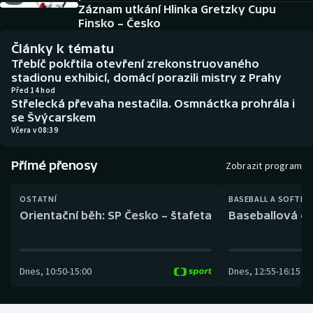
Baseball a softbal
Soutěže
Záznam utkání Hlinka Gretzky Cupu
Finsko – Česko
Basketbal
Historické návraty
Články k tématu
Třebíč pokřtila otevření zrekonstruovaného
Biatlon
Aplikace ČT sport
stadionu exhibicí, domácí porazili mistry z Prahy
Před 14 hod
Střelecká převaha nestačila. Osmnáctka prohrála i
Boby a skeleton
AZ kvíz
se Švýcarskem
Včera v 08:39
Box
Přímé přenosy
Zobrazit program
Curling
OSTATNÍ
BASEBALL A SOFTBA
Dostihy
Orientační běh: SP Česko – štafeta
Baseballová ex
Florbal
Dnes
,
10:50
-
15:00
Dnes
,
12:55
-
16:15
Futsal
Golf