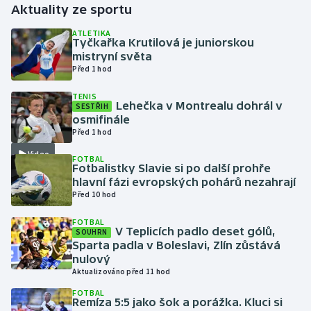
Aktuality ze sportu
Gymnastika
ATLETIKA
Tyčkařka Krutilová je juniorskou
mistryní světa
Házená
Před 1 hod
TENIS
Jezdectví
Lehečka v Montrealu dohrál v
SESTŘIH
osmifinále
Judo
Před 1 hod
Video
FOTBAL
Krasobruslení
Fotbalistky Slavie si po další prohře
hlavní fázi evropských pohárů nezahrají
Před 10 hod
Lezení
FOTBAL
Lyže a snowboard
V Teplicích padlo deset gólů,
SOUHRN
Sparta padla v Boleslavi, Zlín zůstává
nulový
Moderní pětiboj
Aktualizováno před 11 hod
FOTBAL
Motorsport
Remíza 5:5 jako šok a porážka. Kluci si