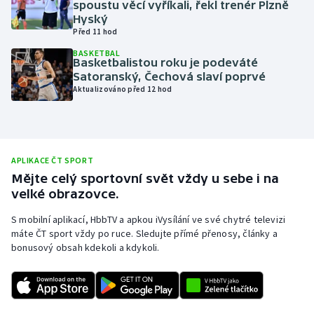
spoustu věcí vyříkali, řekl trenér Plzně
Hyský
Olympijské hry
Před 11 hod
Parasport
BASKETBAL
Basketbalistou roku je podeváté
Satoranský, Čechová slaví poprvé
Plavání
Aktualizováno před 12 hod
Plážový volejbal
Ragby
APLIKACE ČT SPORT
Mějte celý sportovní svět vždy u sebe i na
Rychlobruslení
velké obrazovce.
S mobilní aplikací, HbbTV a apkou iVysílání ve své chytré televizi
Rychlostní kanoistika
máte ČT sport vždy po ruce. Sledujte přímé přenosy, články a
bonusový obsah kdekoli a kdykoli.
Short track
Sportovní střelba