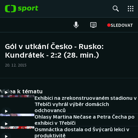
POPULÁRNÍ
SLEDOVAT
Fotbal
Gól v utkání Česko - Rusko:
Kundrátek - 2:2 (28. min.)
Hokej
20. 12. 2015
Tenis
Atletika
Videa k tématu
Cyklistika
Exhibici na zrekonstruovaném stadionu v
Třebíči vyhrál výběr domácích
odchovanců
DALŠÍ SPORTY
Ohlasy Martina Nečase a Petra Čecha po
exhibici v Třebíči
Americký fotbal
NEPŘEHLÉDNĚTE
Osmnáctka dostala od Švýcarů lekci v
produktivitě