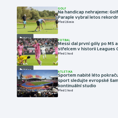
GOLF
Na handicap nehrajeme: Golf
Paraple vybral letos rekordn
Před 26 min
Video
FOTBAL
Messi dal první góly po MS a
střelcem v historii Leagues
Před 1 hod
Video
ATLETIKA
Sportem nabité léto pokraču
sport sledujte evropské šam
kontinuální studio
Před 1 hod