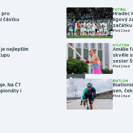
FOTBAL
 pro
Hradec 
í částku
ligový z
začátku 
Před 2 hod
ATLETIKA
 je nejlepším
Amálie 
 Cupu
skvěle s
sester 
Před 2 hod
Video
BIATLON
je. Na ČT
Biatlonis
pionáty i
sen, ček
Před 2 hod