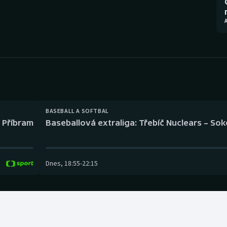
Moderní pětiboj
Triatlon
A
Motorsport
Veslování
Olympijské hry
Vodní slalom
Parasport
Volejbal
Plavání
Ostatní
BASEBALL A SOFTBAL
l Příbram
Baseballová extraliga: Třebíč Nuclears – So
Plážový volejbal
Dnes
,
18:55
-
22:15