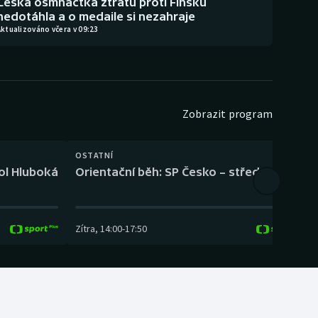
Česká osmnáctka ztrátu proti Finsku
nedotáhla a o medaile si nezahraje
ktualizováno včera v 09:23
Zobrazit program
OSTATNÍ
H
kol Hluboká
Orientační běh: SP Česko – střední trať
H
Zítra
,
14:00
-
17:50
Z