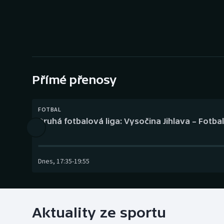
Curling
Dostihy
Florbal
Futsal
Přímé přenosy
Golf
FOTBAL
Druhá fotbalová liga: Vysočina Jihlava – Fotba
Gymnastika
Dnes
,
17:35
-
19:55
Aktuality ze sportu