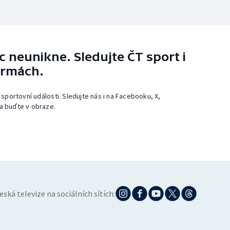
 neunikne. Sledujte ČT sport i
ormách.
 sportovní události. Sledujte nás i na Facebooku, X,
a buďte v obraze.
eská televize na sociálních sítích: