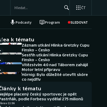
ČT
Podcasty
Program
SLEDOVAT
NEPŘEHLÉDNĚTE
Soutěže
idea k tématu
Záznam utkání Hlinka Gretzky Cupu
Historické návraty
Finsko – Česko
Sestřih utkání Hlinka Gretzky Cupu
Aplikace ČT sport
Finsko – Česko
Vítězstvím 4:0 nad Táborem zahájil
AZ kvíz
Motor letní přípravu
Hörnig: Bylo důležité otevřít skóre
co nejdřív
Články k tématu
Nejlépe placený český sportovec je opět
Pastrňák, podle Forbesu vydělal 275 milionů
čera v 11:56