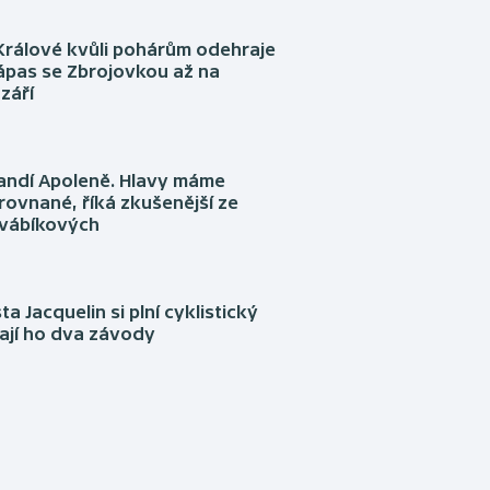
Králové kvůli pohárům odehraje
ápas se Zbrojovkou až na
září
fandí Apoleně. Hlavy máme
rovnané, říká zkušenější ze
Švábíkových
ta Jacquelin si plní cyklistický
ají ho dva závody