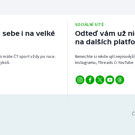
SOCIÁLNÍ SÍTĚ
 sebe i na velké
Odteď vám už nic
na dalších platf
izi máte ČT sport vždy po ruce.
Nenechte si nikde ujít nejnovější
ykoli.
Instagramu, Threads či YouTube 
Č