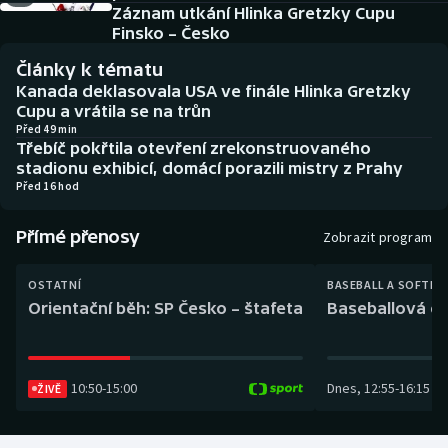
Baseball a softbal
Soutěže
Záznam utkání Hlinka Gretzky Cupu
Finsko – Česko
Basketbal
Historické návraty
Články k tématu
Kanada deklasovala USA ve finále Hlinka Gretzky
Biatlon
Aplikace ČT sport
Cupu a vrátila se na trůn
Před 49 min
Třebíč pokřtila otevření zrekonstruovaného
Boby a skeleton
AZ kvíz
stadionu exhibicí, domácí porazili mistry z Prahy
Před 16 hod
Box
Přímé přenosy
Zobrazit program
Curling
OSTATNÍ
BASEBALL A SOFTBA
Dostihy
Orientační běh: SP Česko – štafeta
Baseballová ex
Florbal
10:50
-
15:00
Dnes
,
12:55
-
16:15
ŽIVĚ
Futsal
Golf