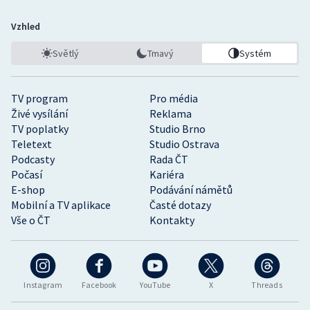
Vzhled
Světlý
Tmavý
Systém
TV program
Pro média
Živé vysílání
Reklama
TV poplatky
Studio Brno
Teletext
Studio Ostrava
Podcasty
Rada ČT
Počasí
Kariéra
E-shop
Podávání námětů
Mobilní a TV aplikace
Časté dotazy
Vše o ČT
Kontakty
Instagram
Facebook
YouTube
X
Threads