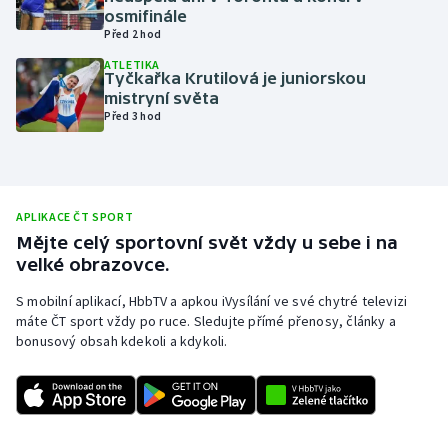
osmifinále
Olympijské hry
Před 2 hod
ATLETIKA
Parasport
Tyčkařka Krutilová je juniorskou
mistryní světa
Před 3 hod
Plavání
Plážový volejbal
APLIKACE ČT SPORT
Ragby
Mějte celý sportovní svět vždy u sebe i na
velké obrazovce.
Rychlobruslení
S mobilní aplikací, HbbTV a apkou iVysílání ve své chytré televizi
Rychlostní kanoistika
máte ČT sport vždy po ruce. Sledujte přímé přenosy, články a
bonusový obsah kdekoli a kdykoli.
Short track
Sportovní střelba