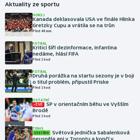
Aktuality ze sportu
Gymnastika
HOKEJ
Kanada deklasovala USA ve finále Hlinka
Gretzky Cupu a vrátila se na trůn
Házená
Před 49 min
FOTBAL
Jezdectví
Kritici šíří dezinformace, Infantina
nedáme, hlásí FIFA
Judo
Před 1 hod
FOTBAL
Krasobruslení
Druhá porážka na startu sezony je v boji
o titul problém, připustil Priske
Před 1 hod
Lezení
OSTATNÍ
Lyže a snowboard
SP v orientačním běhu ve Vyšším
ŽIVĚ
Brodě
Před 1 hod
Moderní pětiboj
Video
TENIS
Světová jednička Sabalenková
SESTŘIH
Motorsport
neuspěla ani v Torontu a končí v