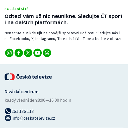
Stolní tenis
SOCIÁLNÍ SÍTĚ
Odteď vám už nic neunikne. Sledujte ČT sport
Triatlon
i na dalších platformách.
Veslování
Nenechte si nikde ujít nejnovější sportovní události. Sledujte nás i
na Facebooku, X, Instagramu, Threads či YouTube a buďte v obraze.
Vodní slalom
Volejbal
Ostatní
Divácké centrum
každý všední den:
8:00—16:00 hodin
261 136 113
info@ceskatelevize.cz