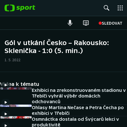
POPULÁRNÍ
SLEDOVAT
Fotbal
Gól v utkání Česko – Rakousko:
Sklenička - 1:0 (5. min.)
Hokej
1. 5. 2022
Tenis
Atletika
Videa k tématu
Cyklistika
Exhibici na zrekonstruovaném stadionu v
Třebíči vyhrál výběr domácích
odchovanců
DALŠÍ SPORTY
Ohlasy Martina Nečase a Petra Čecha po
exhibici v Třebíči
Americký fotbal
NEPŘEHLÉDNĚTE
Osmnáctka dostala od Švýcarů lekci v
produktivitě