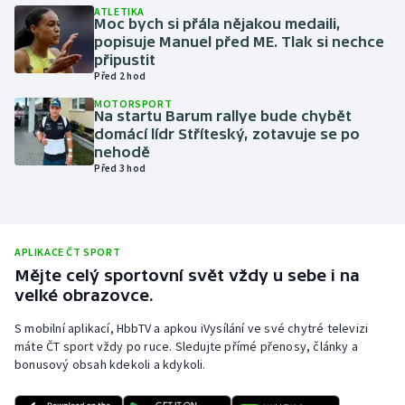
ATLETIKA
Moc bych si přála nějakou medaili,
Olympijské hry
popisuje Manuel před ME. Tlak si nechce
připustit
Parasport
Před 2 hod
MOTORSPORT
Plavání
Na startu Barum rallye bude chybět
domácí lídr Stříteský, zotavuje se po
nehodě
Plážový volejbal
Před 3 hod
Ragby
Rychlobruslení
APLIKACE ČT SPORT
Mějte celý sportovní svět vždy u sebe i na
Rychlostní kanoistika
velké obrazovce.
S mobilní aplikací, HbbTV a apkou iVysílání ve své chytré televizi
Short track
máte ČT sport vždy po ruce. Sledujte přímé přenosy, články a
bonusový obsah kdekoli a kdykoli.
Sportovní střelba