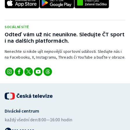
Stolní tenis
Triatlon
SOCIÁLNÍ SÍTĚ
Veslování
Odteď vám už nic neunikne. Sledujte ČT sport
i na dalších platformách.
Vodní slalom
Nenechte si nikde ujít nejnovější sportovní události. Sledujte nás i
na Facebooku, X, Instagramu, Threads či YouTube a buďte v obraze.
Volejbal
Ostatní
Divácké centrum
každý všední den:
8:00—16:00 hodin