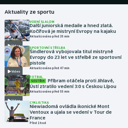
Aktuality ze sportu
Gymnastika
VODNÍ SLALOM
Další juniorská medaile a hned zlatá.
Házená
Kočířová je mistryní Evropy na kajaku
Aktualizováno před 35 min
Jezdectví
Video
SPORTOVNÍ STŘELBA
Šindlerová vybojovala titul mistryně
Judo
Evropy do 23 let ve střelbě ze sportovní
pistole
Krasobruslení
Aktualizováno před 47 min
Video
FOTBAL
Příbram otáčela proti Jihlavě,
SESTŘIH
Lezení
Ústí ztratilo vedení 3:0 s Českou Lípou
Aktualizováno před 55 min
Lyže a snowboard
Video
CYKLISTIKA
Niewiadomá ovládla ikonické Mont
Moderní pětiboj
Ventoux a ujala se vedení v Tour de
France
Motorsport
Před 2 hod