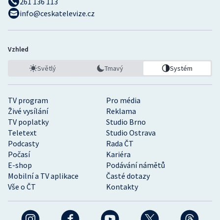
261 136 113
info@ceskatelevize.cz
Vzhled
Světlý
Tmavý
Systém
TV program
Pro média
Živé vysílání
Reklama
TV poplatky
Studio Brno
Teletext
Studio Ostrava
Podcasty
Rada ČT
Počasí
Kariéra
E-shop
Podávání námětů
Mobilní a TV aplikace
Časté dotazy
Vše o ČT
Kontakty