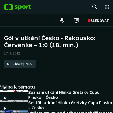
POPULÁRNÍ
SLEDOVAT
Fotbal
Gól v utkání Česko - Rakousko:
Červenka – 1:0 (18. min.)
Hokej
17. 5. 2022
Tenis
MS v hokeji 2022
Atletika
Cyklistika
Videa k tématu
DALŠÍ SPORTY
Záznam utkání Hlinka Gretzky Cupu
Finsko – Česko
Sestřih utkání Hlinka Gretzky Cupu Finsko
Americký fotbal
NEPŘEHLÉDNĚTE
– Česko