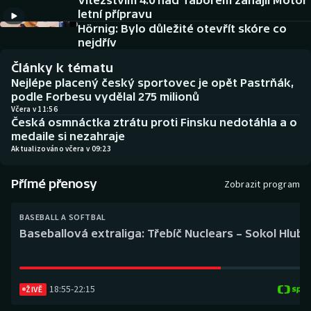
Vítězstvím 4:0 nad Táborem zahájil Motor
Baseball a softbal
Soutěže
letní přípravu
Hörnig: Bylo důležité otevřít skóre co
Basketbal
Historické návraty
nejdřív
Články k tématu
Biatlon
Aplikace ČT sport
Nejlépe placený český sportovec je opět Pastrňák,
podle Forbesu vydělal 275 milionů
Boby a skeleton
AZ kvíz
Včera v 11:56
Česká osmnáctka ztrátu proti Finsku nedotáhla a o
medaile si nezahraje
Box
Aktualizováno včera v 09:23
Curling
Přímé přenosy
Zobrazit program
Dostihy
BASEBALL A SOFTBAL
Baseballová extraliga: Třebíč Nuclears – Sokol Hlub
Florbal
Futsal
18:55
-
22:15
ŽIVĚ
Golf