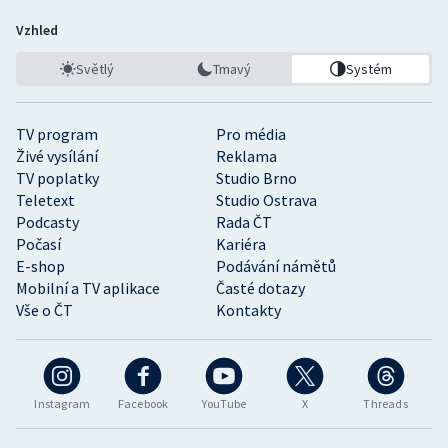
Vzhled
Světlý
Tmavý
Systém
TV program
Pro média
Živé vysílání
Reklama
TV poplatky
Studio Brno
Teletext
Studio Ostrava
Podcasty
Rada ČT
Počasí
Kariéra
E-shop
Podávání námětů
Mobilní a TV aplikace
Časté dotazy
Vše o ČT
Kontakty
Instagram
Facebook
YouTube
X
Threads