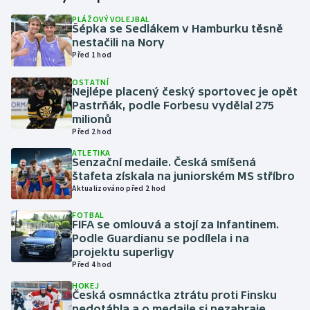
PLÁŽOVÝ VOLEJBAL
Šépka se Sedlákem v Hamburku těsně
Gymnastika
nestačili na Nory
Před 1 hod
Házená
OSTATNÍ
Nejlépe placený český sportovec je opět
Jezdectví
Pastrňák, podle Forbesu vydělal 275
milionů
Judo
Před 2 hod
ATLETIKA
Senzační medaile. Česká smíšená
Krasobruslení
štafeta získala na juniorském MS stříbro
Aktualizováno před 2 hod
Lezení
FOTBAL
FIFA se omlouvá a stojí za Infantinem.
Lyže a snowboard
Podle Guardianu se podílela i na
projektu superligy
Moderní pětiboj
Před 4 hod
HOKEJ
Česká osmnáctka ztrátu proti Finsku
Motorsport
nedotáhla a o medaile si nezahraje