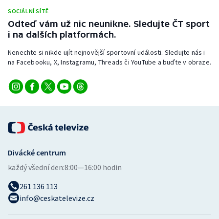
Stolní tenis
SOCIÁLNÍ SÍTĚ
Odteď vám už nic neunikne. Sledujte ČT sport
Triatlon
i na dalších platformách.
Nenechte si nikde ujít nejnovější sportovní události. Sledujte nás i
Veslování
na Facebooku, X, Instagramu, Threads či YouTube a buďte v obraze.
Vodní slalom
Volejbal
Ostatní
Divácké centrum
každý všední den:
8:00—16:00 hodin
261 136 113
info@ceskatelevize.cz