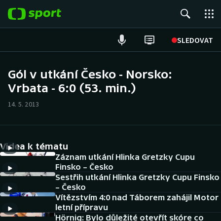
POPULÁRNÍ
SLEDOVAT
Fotbal
Gól v utkání Česko - Norsko:
Vrbata - 6:0 (53. min.)
Hokej
14. 5. 2013
Tenis
Atletika
Videa k tématu
Cyklistika
Záznam utkání Hlinka Gretzky Cupu
Finsko – Česko
Sestřih utkání Hlinka Gretzky Cupu Finsko
DALŠÍ SPORTY
– Česko
Vítězstvím 4:0 nad Táborem zahájil Motor
Americký fotbal
NEPŘEHLÉDNĚTE
letní přípravu
Hörnig: Bylo důležité otevřít skóre co