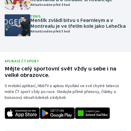
Aktualizováno před 4 hod
Olympijské hry
TENIS
Menšík zvládl bitvu s Fearnleym a v
Parasport
Montrealu je ve třetím kole jako Lehečka
Aktualizováno před 5 hod
Plavání
Plážový volejbal
APLIKACE ČT SPORT
Ragby
Mějte celý sportovní svět vždy u sebe i na
velké obrazovce.
Rychlobruslení
S mobilní aplikací, HbbTV a apkou iVysílání ve své chytré televizi
máte ČT sport vždy po ruce. Sledujte přímé přenosy, články a
Rychlostní kanoistika
bonusový obsah kdekoli a kdykoli.
Short track
Sportovní střelba