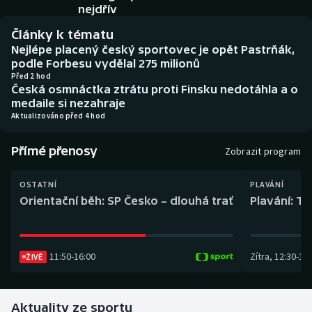
Baseball a softbal
Soutěže
nejdřív
Články k tématu
Basketbal
Historické návraty
Nejlépe placený český sportovec je opět Pastrňák,
podle Forbesu vydělal 275 milionů
Biatlon
Aplikace ČT sport
Před 2 hod
Česká osmnáctka ztrátu proti Finsku nedotáhla a o
medaile si nezahraje
Boby a skeleton
AZ kvíz
Aktualizováno před 4 hod
Box
Přímé přenosy
Zobrazit program
Curling
OSTATNÍ
PLAVÁNÍ
Orientační běh: SP Česko – dlouhá trať
Plavání: TK
Dostihy
Florbal
11:50
-
16:00
Zítra
,
12:30
-
13:
ŽIVĚ
Futsal
Aktuality ze sportu
Golf