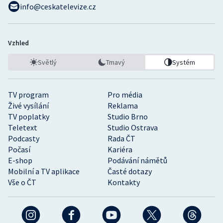
info@ceskatelevize.cz
Vzhled
Světlý
Tmavý
Systém
TV program
Pro média
Živé vysílání
Reklama
TV poplatky
Studio Brno
Teletext
Studio Ostrava
Podcasty
Rada ČT
Počasí
Kariéra
E-shop
Podávání námětů
Mobilní a TV aplikace
Časté dotazy
Vše o ČT
Kontakty