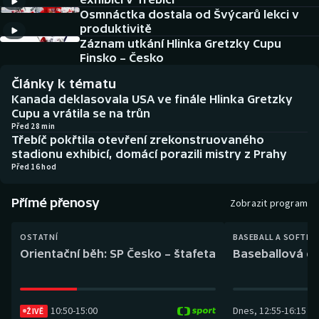
Baseball a softbal
Soutěže
Osmnáctka dostala od Švýcarů lekci v
produktivitě
Basketbal
Historické návraty
Záznam utkání Hlinka Gretzky Cupu
Finsko – Česko
Biatlon
Aplikace ČT sport
Články k tématu
Kanada deklasovala USA ve finále Hlinka Gretzky
Boby a skeleton
AZ kvíz
Cupu a vrátila se na trůn
Před 28 min
Třebíč pokřtila otevření zrekonstruovaného
Box
stadionu exhibicí, domácí porazili mistry z Prahy
Před 16 hod
Curling
Přímé přenosy
Zobrazit program
Dostihy
OSTATNÍ
BASEBALL A SOFTBA
Florbal
Orientační běh: SP Česko – štafeta
Baseballová ex
Futsal
10:50
-
15:00
Dnes
,
12:55
-
16:15
ŽIVĚ
Golf