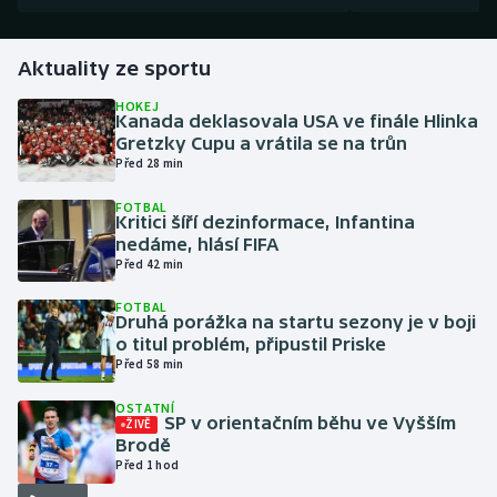
Gymnastika
Aktuality ze sportu
Házená
HOKEJ
Kanada deklasovala USA ve finále Hlinka
Gretzky Cupu a vrátila se na trůn
Jezdectví
Před 28 min
FOTBAL
Judo
Kritici šíří dezinformace, Infantina
nedáme, hlásí FIFA
Krasobruslení
Před 42 min
FOTBAL
Lezení
Druhá porážka na startu sezony je v boji
o titul problém, připustil Priske
Před 58 min
Lyže a snowboard
OSTATNÍ
Moderní pětiboj
SP v orientačním běhu ve Vyšším
ŽIVĚ
Brodě
Před 1 hod
Motorsport