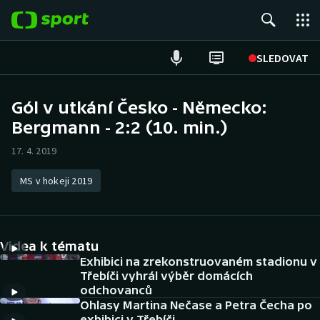
POPULÁRNÍ
SLEDOVAT
Fotbal
Gól v utkání Česko - Německo:
Bergmann - 2:2 (10. min.)
Hokej
17. 4. 2019
Tenis
MS v hokeji 2019
Atletika
Cyklistika
Videa k tématu
DALŠÍ SPORTY
Exhibici na zrekonstruovaném stadionu v
Třebíči vyhrál výběr domácích
odchovanců
Americký fotbal
NEPŘEHLÉDNĚTE
Ohlasy Martina Nečase a Petra Čecha po
exhibici v Třebíči