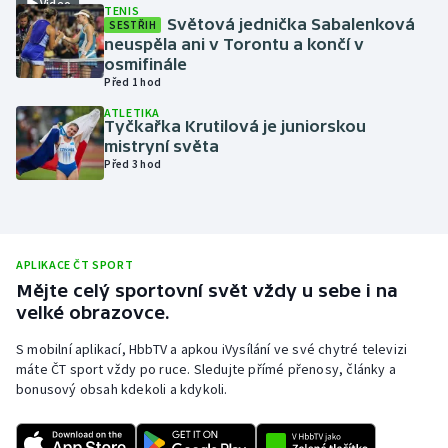
Video
TENIS
Světová jednička Sabalenková
SESTŘIH
Olympijské hry
neuspěla ani v Torontu a končí v
osmifinále
Parasport
Před 1 hod
ATLETIKA
Plavání
Tyčkařka Krutilová je juniorskou
mistryní světa
Před 3 hod
Plážový volejbal
Ragby
APLIKACE ČT SPORT
Rychlobruslení
Mějte celý sportovní svět vždy u sebe i na
velké obrazovce.
Rychlostní kanoistika
S mobilní aplikací, HbbTV a apkou iVysílání ve své chytré televizi
Short track
máte ČT sport vždy po ruce. Sledujte přímé přenosy, články a
bonusový obsah kdekoli a kdykoli.
Sportovní střelba