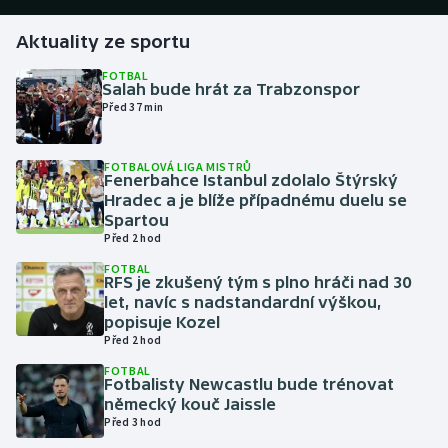
Aktuality ze sportu
Gymnastika
FOTBAL
Salah bude hrát za Trabzonspor
Házená
Před 37 min
Jezdectví
FOTBALOVÁ LIGA MISTRŮ
Fenerbahce Istanbul zdolalo Štýrský
Judo
Hradec a je blíže případnému duelu se
Spartou
Krasobruslení
Před 2 hod
FOTBAL
RFS je zkušený tým s plno hráči nad 30
Lezení
let, navíc s nadstandardní výškou,
popisuje Kozel
Lyže a snowboard
Před 2 hod
FOTBAL
Moderní pětiboj
Fotbalisty Newcastlu bude trénovat
německý kouč Jaissle
Před 3 hod
Motorsport