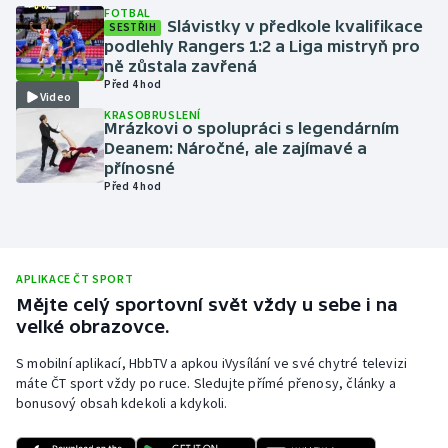
FOTBAL
Slávistky v předkole kvalifikace
Olympijské hry
SESTŘIH
podlehly Rangers 1:2 a Liga mistryň pro
ně zůstala zavřená
Parasport
Před 4 hod
Video
KRASOBRUSLENÍ
Plavání
Mrázkovi o spolupráci s legendárním
Deanem: Náročné, ale zajímavé a
přínosné
Plážový volejbal
Před 4 hod
Ragby
Rychlobruslení
APLIKACE ČT SPORT
Mějte celý sportovní svět vždy u sebe i na
Rychlostní kanoistika
velké obrazovce.
S mobilní aplikací, HbbTV a apkou iVysílání ve své chytré televizi
Short track
máte ČT sport vždy po ruce. Sledujte přímé přenosy, články a
bonusový obsah kdekoli a kdykoli.
Sportovní střelba