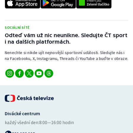
Stolní tenis
Triatlon
SOCIÁLNÍ SÍTĚ
Veslování
Odteď vám už nic neunikne. Sledujte ČT sport
i na dalších platformách.
Vodní slalom
Nenechte si nikde ujít nejnovější sportovní události. Sledujte nás i
na Facebooku, X, Instagramu, Threads či YouTube a buďte v obraze.
Volejbal
Ostatní
Divácké centrum
každý všední den:
8:00—16:00 hodin