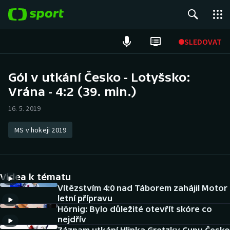
POPULÁRNÍ
SLEDOVAT
Fotbal
Gól v utkání Česko - Lotyšsko:
Vrána - 4:2 (39. min.)
Hokej
16. 5. 2019
Tenis
MS v hokeji 2019
Atletika
Cyklistika
Videa k tématu
DALŠÍ SPORTY
Vítězstvím 4:0 nad Táborem zahájil Motor
letní přípravu
Hörnig: Bylo důležité otevřít skóre co
Americký fotbal
NEPŘEHLÉDNĚTE
nejdřív