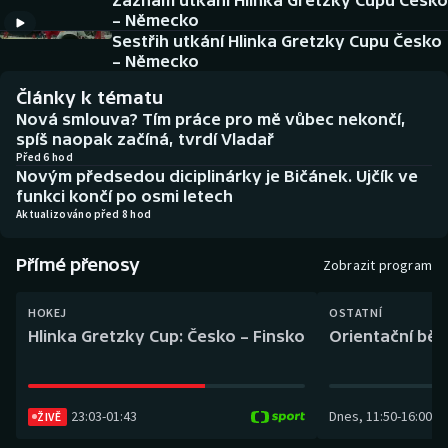
Záznam utkání Hlinka Gretzky Cupu Česko
Baseball a softbal
Soutěže
– Německo
Sestřih utkání Hlinka Gretzky Cupu Česko
Basketbal
Historické návraty
– Německo
Články k tématu
Biatlon
Aplikace ČT sport
Nová smlouva? Tím práce pro mě vůbec nekončí,
spíš naopak začíná, tvrdí Vladař
Boby a skeleton
AZ kvíz
Před 6 hod
Novým předsedou diciplinárky je Bičánek. Ujčík ve
funkci končí po osmi letech
Box
Aktualizováno před 8 hod
Curling
Přímé přenosy
Zobrazit program
Dostihy
HOKEJ
OSTATNÍ
Hlinka Gretzky Cup: Česko – Finsko
Orientační běh
Florbal
Futsal
23:03
-
01:43
Dnes
,
11:50
-
16:00
ŽIVĚ
Golf