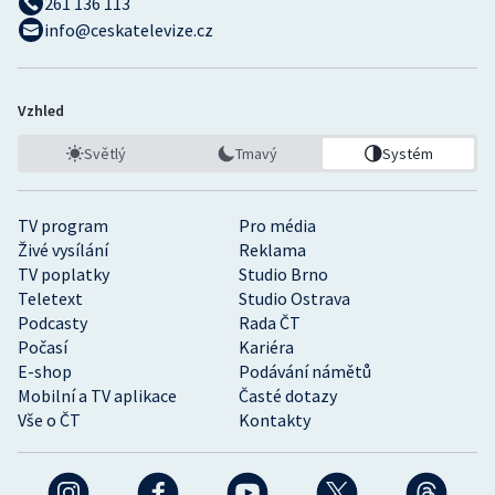
261 136 113
info@ceskatelevize.cz
Vzhled
Světlý
Tmavý
Systém
TV program
Pro média
Živé vysílání
Reklama
TV poplatky
Studio Brno
Teletext
Studio Ostrava
Podcasty
Rada ČT
Počasí
Kariéra
E-shop
Podávání námětů
Mobilní a TV aplikace
Časté dotazy
Vše o ČT
Kontakty