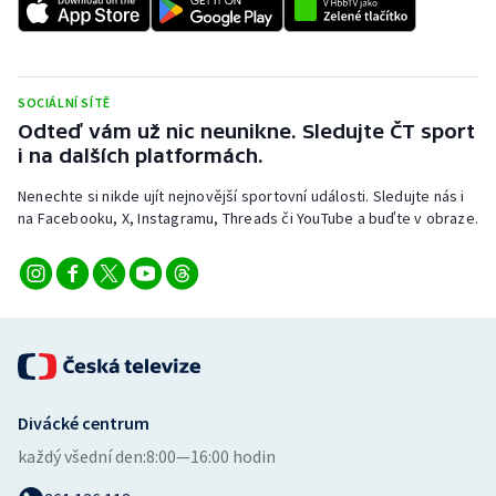
Stolní tenis
Triatlon
SOCIÁLNÍ SÍTĚ
Veslování
Odteď vám už nic neunikne. Sledujte ČT sport
i na dalších platformách.
Vodní slalom
Nenechte si nikde ujít nejnovější sportovní události. Sledujte nás i
na Facebooku, X, Instagramu, Threads či YouTube a buďte v obraze.
Volejbal
Ostatní
Divácké centrum
každý všední den:
8:00—16:00 hodin