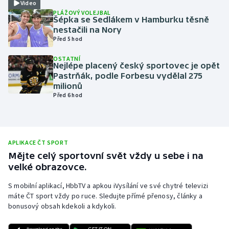
Video
PLÁŽOVÝ VOLEJBAL
Olympijské hry
Šépka se Sedlákem v Hamburku těsně
nestačili na Nory
Parasport
Před 5 hod
OSTATNÍ
Plavání
Nejlépe placený český sportovec je opět
Pastrňák, podle Forbesu vydělal 275
milionů
Plážový volejbal
Před 6 hod
Ragby
Rychlobruslení
APLIKACE ČT SPORT
Mějte celý sportovní svět vždy u sebe i na
Rychlostní kanoistika
velké obrazovce.
S mobilní aplikací, HbbTV a apkou iVysílání ve své chytré televizi
Short track
máte ČT sport vždy po ruce. Sledujte přímé přenosy, články a
bonusový obsah kdekoli a kdykoli.
Sportovní střelba