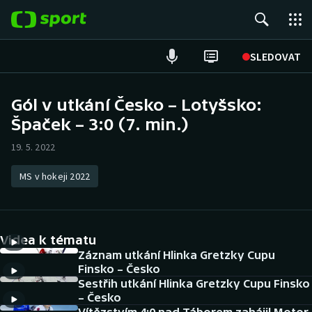
POPULÁRNÍ
SLEDOVAT
Fotbal
Gól v utkání Česko – Lotyšsko:
Špaček – 3:0 (7. min.)
Hokej
19. 5. 2022
Tenis
MS v hokeji 2022
Atletika
Cyklistika
Videa k tématu
DALŠÍ SPORTY
Záznam utkání Hlinka Gretzky Cupu
Finsko – Česko
Sestřih utkání Hlinka Gretzky Cupu Finsko
Americký fotbal
NEPŘEHLÉDNĚTE
– Česko