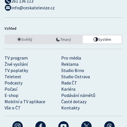
261 136 113
info@ceskatelevize.cz
Vzhled
Světlý
Tmavý
Systém
TV program
Pro média
Živé vysílání
Reklama
TV poplatky
Studio Brno
Teletext
Studio Ostrava
Podcasty
Rada ČT
Počasí
Kariéra
E-shop
Podávání námětů
Mobilní a TV aplikace
Časté dotazy
Vše o ČT
Kontakty