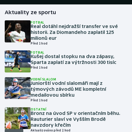
Aktuality ze sportu
Gymnastika
FOTBAL
Real dotáhl nejdražší transfer ve své
Házená
historii. Za Diomandeho zaplatil 125
milionů eur
Jezdectví
Před 1 hod
FOTBAL
Judo
Kušej dostal stopku na dva zápasy,
Sparta zaplatí za výtržnosti 300 tisíc
Před 1 hod
Krasobruslení
VODNÍ SLALOM
Juniorští vodní slalomáři mají z
Lezení
týmových závodů ME kompletní
medailovou sbírku
Lyže a snowboard
Před 1 hod
OSTATNÍ
Moderní pětiboj
Bronz na úvod SP v orientačním běhu.
Rauturier slaví ve Vyšším Brodě
navzdory křečím
Motorsport
Aktualizováno před 2 hod