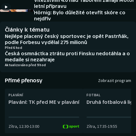
Vítězstvím 4:0 nad Táborem zahájil Motor
Baseball a softbal
Soutěže
letní přípravu
Hörnig: Bylo důležité otevřít skóre co
Basketbal
Historické návraty
nejdřív
Články k tématu
Biatlon
Aplikace ČT sport
Nejlépe placený český sportovec je opět Pastrňák,
podle Forbesu vydělal 275 milionů
Boby a skeleton
AZ kvíz
Před 6 hod
Česká osmnáctka ztrátu proti Finsku nedotáhla a o
medaile si nezahraje
Box
Aktualizováno před 9 hod
Curling
Přímé přenosy
Zobrazit program
Dostihy
PLAVÁNÍ
FOTBAL
Plavání: TK před ME v plavání
Druhá fotbalová liga
Florbal
Futsal
Zítra
,
12:30
-
13:00
Zítra
,
17:35
-
19:55
Golf