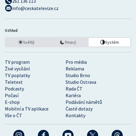
261 136 113
info@ceskatelevize.cz
Vzhled
Světlý
Tmavý
Systém
TV program
Pro média
Živé vysílání
Reklama
TV poplatky
Studio Brno
Teletext
Studio Ostrava
Podcasty
Rada ČT
Počasí
Kariéra
E-shop
Podávání námětů
Mobilní a TV aplikace
Časté dotazy
Vše o ČT
Kontakty