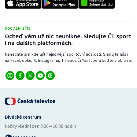
Stolní tenis
Triatlon
SOCIÁLNÍ SÍTĚ
Veslování
Odteď vám už nic neunikne. Sledujte ČT sport
i na dalších platformách.
Vodní slalom
Nenechte si nikde ujít nejnovější sportovní události. Sledujte nás i
na Facebooku, X, Instagramu, Threads či YouTube a buďte v obraze.
Volejbal
Ostatní
Divácké centrum
každý všední den:
8:00—16:00 hodin