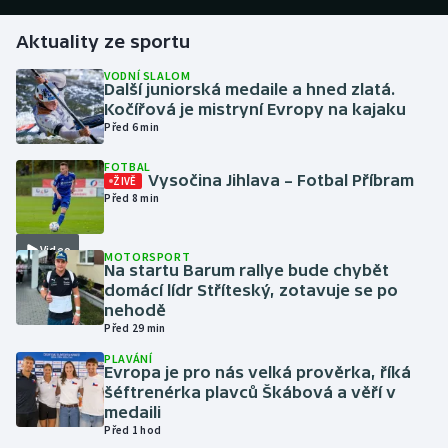
Aktuality ze sportu
Gymnastika
VODNÍ SLALOM
Další juniorská medaile a hned zlatá.
Házená
Kočířová je mistryní Evropy na kajaku
Před 6 min
Jezdectví
FOTBAL
Vysočina Jihlava – Fotbal Příbram
ŽIVĚ
Judo
Před 8 min
Krasobruslení
Video
MOTORSPORT
Na startu Barum rallye bude chybět
Lezení
domácí lídr Stříteský, zotavuje se po
nehodě
Před 29 min
Lyže a snowboard
PLAVÁNÍ
Evropa je pro nás velká prověrka, říká
Moderní pětiboj
šéftrenérka plavců Škábová a věří v
medaili
Motorsport
Před 1 hod