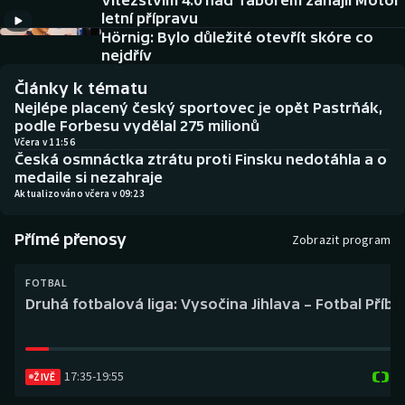
Vítězstvím 4:0 nad Táborem zahájil Motor
Baseball a softbal
Soutěže
letní přípravu
Hörnig: Bylo důležité otevřít skóre co
Basketbal
Historické návraty
nejdřív
Články k tématu
Biatlon
Aplikace ČT sport
Nejlépe placený český sportovec je opět Pastrňák,
podle Forbesu vydělal 275 milionů
Boby a skeleton
AZ kvíz
Včera v 11:56
Česká osmnáctka ztrátu proti Finsku nedotáhla a o
medaile si nezahraje
Box
Aktualizováno včera v 09:23
Curling
Přímé přenosy
Zobrazit program
Dostihy
FOTBAL
Druhá fotbalová liga: Vysočina Jihlava – Fotbal Příb
Florbal
Futsal
17:35
-
19:55
ŽIVĚ
Golf