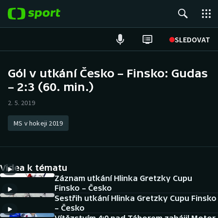
POPULÁRNÍ
SLEDOVAT
Fotbal
Gól v utkání Česko – Finsko: Gudas
– 2:3 (60. min.)
Hokej
2. 5. 2019
Tenis
MS v hokeji 2019
Atletika
Cyklistika
Videa k tématu
DALŠÍ SPORTY
Záznam utkání Hlinka Gretzky Cupu
Finsko – Česko
Sestřih utkání Hlinka Gretzky Cupu Finsko
Americký fotbal
NEPŘEHLÉDNĚTE
– Česko