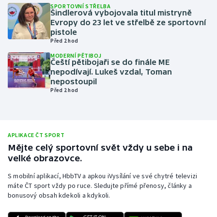
SPORTOVNÍ STŘELBA
Šindlerová vybojovala titul mistryně
Olympijské hry
Evropy do 23 let ve střelbě ze sportovní
pistole
Parasport
Před 2 hod
MODERNÍ PĚTIBOJ
Plavání
Čeští pětibojaři se do finále ME
nepodívají. Lukeš vzdal, Toman
nepostoupil
Plážový volejbal
Před 2 hod
Ragby
Rychlobruslení
APLIKACE ČT SPORT
Mějte celý sportovní svět vždy u sebe i na
Rychlostní kanoistika
velké obrazovce.
S mobilní aplikací, HbbTV a apkou iVysílání ve své chytré televizi
Short track
máte ČT sport vždy po ruce. Sledujte přímé přenosy, články a
bonusový obsah kdekoli a kdykoli.
Sportovní střelba