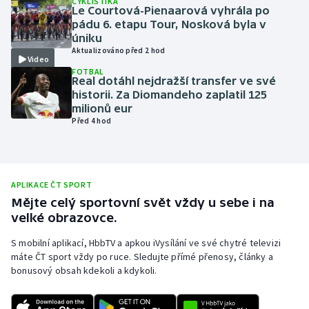
CYKLISTIKA
Le Courtová-Pienaarová vyhrála po
Olympijské hry
pádu 6. etapu Tour, Nosková byla v
úniku
Aktualizováno před 2 hod
Parasport
Video
FOTBAL
Real dotáhl nejdražší transfer ve své
Plavání
historii. Za Diomandeho zaplatil 125
milionů eur
Plážový volejbal
Před 4 hod
Ragby
Rychlobruslení
APLIKACE ČT SPORT
Mějte celý sportovní svět vždy u sebe i na
velké obrazovce.
Rychlostní kanoistika
S mobilní aplikací, HbbTV a apkou iVysílání ve své chytré televizi
Short track
máte ČT sport vždy po ruce. Sledujte přímé přenosy, články a
bonusový obsah kdekoli a kdykoli.
Sportovní střelba