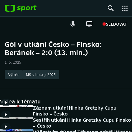
POPULÁRNÍ
SLEDOVAT
Fotbal
Gól v utkání Česko – Finsko:
Beránek – 2:0 (13. min.)
Hokej
1. 5. 2025
Tenis
Výběr
MS v hokeji 2025
Atletika
Cyklistika
Videa k tématu
DALŠÍ SPORTY
Záznam utkání Hlinka Gretzky Cupu
Finsko – Česko
Sestřih utkání Hlinka Gretzky Cupu Finsko
Americký fotbal
NEPŘEHLÉDNĚTE
– Česko