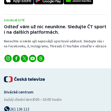
Stolní tenis
Triatlon
SOCIÁLNÍ SÍTĚ
Odteď vám už nic neunikne. Sledujte ČT sport
Veslování
i na dalších platformách.
Vodní slalom
Nenechte si nikde ujít nejnovější sportovní události. Sledujte nás i
na Facebooku, X, Instagramu, Threads či YouTube a buďte v obraze.
Volejbal
Ostatní
Divácké centrum
každý všední den:
8:00—16:00 hodin
261 136 113