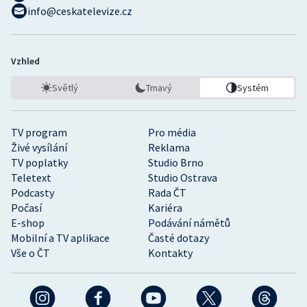
info@ceskatelevize.cz
Vzhled
Světlý
Tmavý
Systém
TV program
Pro média
Živé vysílání
Reklama
TV poplatky
Studio Brno
Teletext
Studio Ostrava
Podcasty
Rada ČT
Počasí
Kariéra
E-shop
Podávání námětů
Mobilní a TV aplikace
Časté dotazy
Vše o ČT
Kontakty