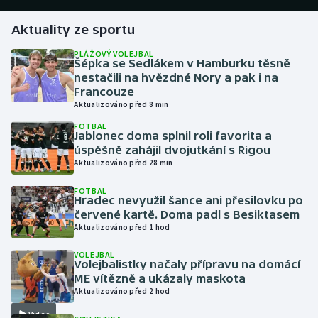
Aktuality ze sportu
Gymnastika
PLÁŽOVÝ VOLEJBAL
Šépka se Sedlákem v Hamburku těsně
Házená
nestačili na hvězdné Nory a pak i na
Francouze
Jezdectví
Aktualizováno před 8 min
FOTBAL
Judo
Jablonec doma splnil roli favorita a
úspěšně zahájil dvojutkání s Rigou
Aktualizováno před 28 min
Krasobruslení
FOTBAL
Hradec nevyužil šance ani přesilovku po
Lezení
červené kartě. Doma padl s Besiktasem
Aktualizováno před 1 hod
Lyže a snowboard
VOLEJBAL
Volejbalistky načaly přípravu na domácí
Moderní pětiboj
ME vítězně a ukázaly maskota
Aktualizováno před 2 hod
Motorsport
Video