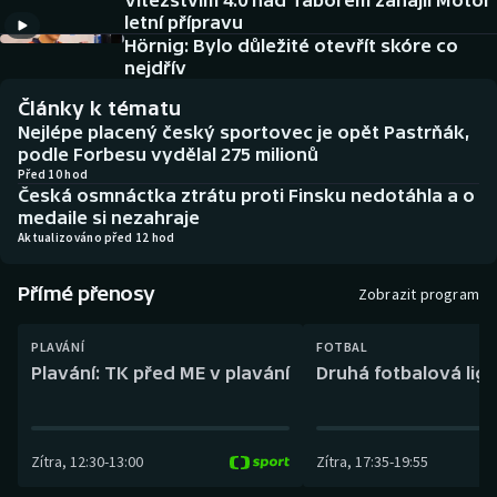
Vítězstvím 4:0 nad Táborem zahájil Motor
Baseball a softbal
Soutěže
letní přípravu
Hörnig: Bylo důležité otevřít skóre co
Basketbal
Historické návraty
nejdřív
Články k tématu
Biatlon
Aplikace ČT sport
Nejlépe placený český sportovec je opět Pastrňák,
podle Forbesu vydělal 275 milionů
Boby a skeleton
AZ kvíz
Před 10 hod
Česká osmnáctka ztrátu proti Finsku nedotáhla a o
medaile si nezahraje
Box
Aktualizováno před 12 hod
Curling
Přímé přenosy
Zobrazit program
Dostihy
PLAVÁNÍ
FOTBAL
Plavání: TK před ME v plavání
Druhá fotbalová liga
Florbal
Futsal
Zítra
,
12:30
-
13:00
Zítra
,
17:35
-
19:55
Golf