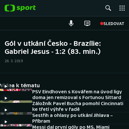
POPULÁRNÍ
SLEDOVAT
Fotbal
Gól v utkání Česko - Brazílie:
Gabriel Jesus - 1:2 (83. min.)
Hokej
26. 3. 2019
Tenis
Atletika
Videa k tématu
Cyklistika
PSV Eindhoven s Kovářem na úvod ligy
doma jen remizoval s Fortunou Sittard
Záložník Pavel Bucha pomohl Cincinnati
DALŠÍ SPORTY
ke třetí výhře v řadě
Sestřih a ohlasy po utkání Jihlava –
Americký fotbal
NEPŘEHLÉDNĚTE
Příbram
Messi dal první góly po MS, Miami