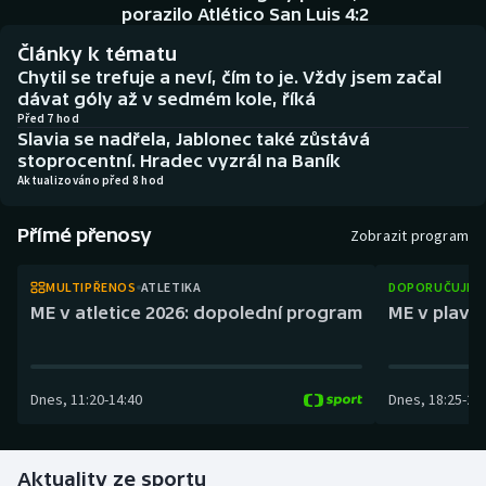
Baseball a softbal
Soutěže
porazilo Atlético San Luis 4:2
Články k tématu
Basketbal
Historické návraty
Chytil se trefuje a neví, čím to je. Vždy jsem začal
dávat góly až v sedmém kole, říká
Biatlon
Aplikace ČT sport
Před 7 hod
Slavia se nadřela, Jablonec také zůstává
stoprocentní. Hradec vyzrál na Baník
Boby a skeleton
AZ kvíz
Aktualizováno před 8 hod
Box
Přímé přenosy
Zobrazit program
Curling
MULTIPŘENOS
ATLETIKA
DOPORUČUJEM
ME v atletice 2026: dopolední program
ME v plaván
Dostihy
Florbal
Dnes
,
11:20
-
14:40
Dnes
,
18:25
-
21
Futsal
Aktuality ze sportu
Golf