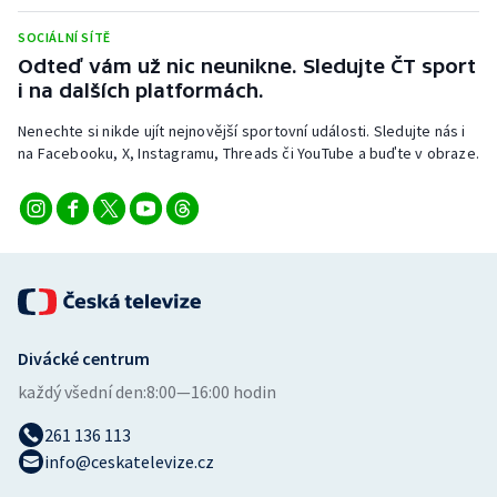
Stolní tenis
SOCIÁLNÍ SÍTĚ
Odteď vám už nic neunikne. Sledujte ČT sport
Triatlon
i na dalších platformách.
Veslování
Nenechte si nikde ujít nejnovější sportovní události. Sledujte nás i
na Facebooku, X, Instagramu, Threads či YouTube a buďte v obraze.
Vodní slalom
Volejbal
Ostatní
Divácké centrum
každý všední den:
8:00—16:00 hodin
261 136 113
info@ceskatelevize.cz