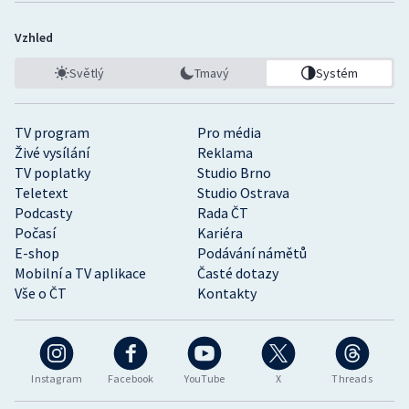
Vzhled
Světlý
Tmavý
Systém
TV program
Pro média
Živé vysílání
Reklama
TV poplatky
Studio Brno
Teletext
Studio Ostrava
Podcasty
Rada ČT
Počasí
Kariéra
E-shop
Podávání námětů
Mobilní a TV aplikace
Časté dotazy
Vše o ČT
Kontakty
Instagram
Facebook
YouTube
X
Threads