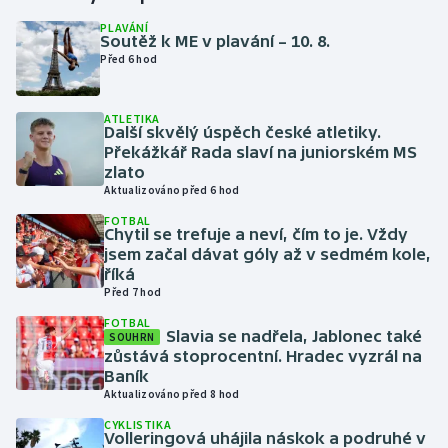
PLAVÁNÍ
Soutěž k ME v plavání – 10. 8.
Gymnastika
Před 6 hod
Házená
ATLETIKA
Další skvělý úspěch české atletiky.
Jezdectví
Překážkář Rada slaví na juniorském MS
zlato
Judo
Aktualizováno před 6 hod
FOTBAL
Chytil se trefuje a neví, čím to je. Vždy
Krasobruslení
jsem začal dávat góly až v sedmém kole,
říká
Lezení
Před 7 hod
FOTBAL
Lyže a snowboard
Slavia se nadřela, Jablonec také
SOUHRN
zůstává stoprocentní. Hradec vyzrál na
Baník
Moderní pětiboj
Aktualizováno před 8 hod
CYKLISTIKA
Motorsport
Volleringová uhájila náskok a podruhé v