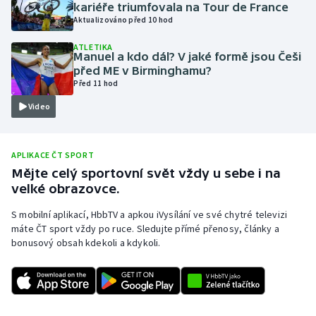
kariéře triumfovala na Tour de France
Olympijské hry
Aktualizováno před 10 hod
ATLETIKA
Parasport
Manuel a kdo dál? V jaké formě jsou Češi
před ME v Birminghamu?
Před 11 hod
Plavání
Video
Plážový volejbal
Ragby
APLIKACE ČT SPORT
Mějte celý sportovní svět vždy u sebe i na
velké obrazovce.
Rychlobruslení
S mobilní aplikací, HbbTV a apkou iVysílání ve své chytré televizi
Rychlostní kanoistika
máte ČT sport vždy po ruce. Sledujte přímé přenosy, články a
bonusový obsah kdekoli a kdykoli.
Short track
Sportovní střelba