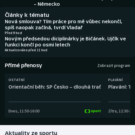
Baseball a softbal
Soutěže
– Německo
Články k tématu
Basketbal
Historické návraty
Nová smlouva? Tím práce pro mě vůbec nekončí,
spíš naopak začíná, tvrdí Vladař
Biatlon
Aplikace ČT sport
Před 9 hod
Novým předsedou diciplinárky je Bičánek. Ujčík ve
funkci končí po osmi letech
Boby a skeleton
AZ kvíz
Aktualizováno před 11 hod
Box
Přímé přenosy
Zobrazit program
Curling
OSTATNÍ
PLAVÁNÍ
Orientační běh: SP Česko – dlouhá trať
Plavání: TK
Dostihy
Florbal
Dnes
,
11:50
-
16:00
Zítra
,
12:30
-
13:
Futsal
Aktuality ze sportu
Golf