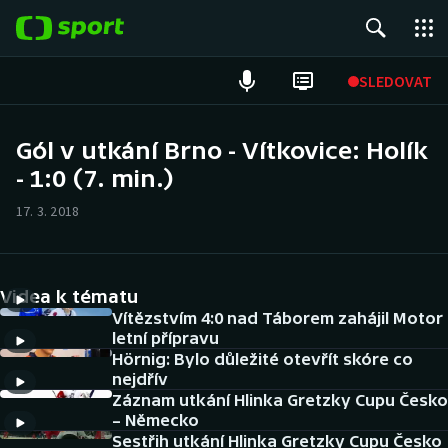
POPULÁRNÍ
SLEDOVAT
Fotbal
Gól v utkání Brno - Vítkovice: Holík
- 1:0 (7. min.)
Hokej
17. 3. 2018
Tenis
Atletika
Videa k tématu
Cyklistika
Vítězstvím 4:0 nad Táborem zahájil Motor
letní přípravu
Hörnig: Bylo důležité otevřít skóre co
DALŠÍ SPORTY
nejdřív
Záznam utkání Hlinka Gretzky Cupu Česko
Americký fotbal
NEPŘEHLÉDNĚTE
– Německo
Sestřih utkání Hlinka Gretzky Cupu Česko