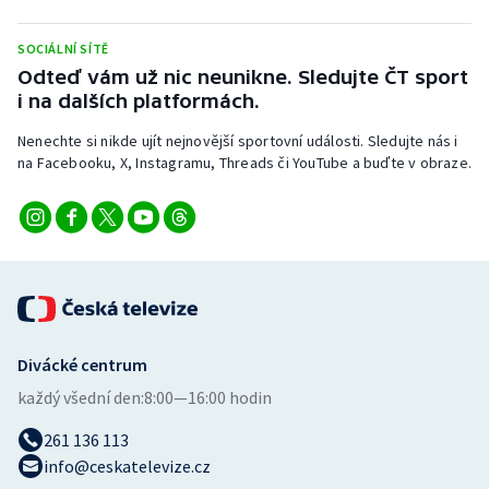
Stolní tenis
SOCIÁLNÍ SÍTĚ
Triatlon
Odteď vám už nic neunikne. Sledujte ČT sport
i na dalších platformách.
Veslování
Nenechte si nikde ujít nejnovější sportovní události. Sledujte nás i
na Facebooku, X, Instagramu, Threads či YouTube a buďte v obraze.
Vodní slalom
Volejbal
Ostatní
Divácké centrum
každý všední den:
8:00—16:00 hodin
261 136 113
info@ceskatelevize.cz