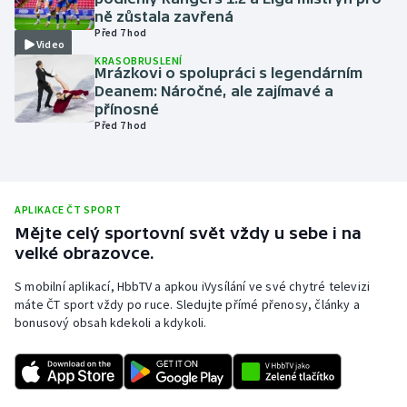
ně zůstala zavřená
Olympijské hry
Před 7 hod
Video
KRASOBRUSLENÍ
Parasport
Mrázkovi o spolupráci s legendárním
Deanem: Náročné, ale zajímavé a
přínosné
Plavání
Před 7 hod
Plážový volejbal
Ragby
APLIKACE ČT SPORT
Mějte celý sportovní svět vždy u sebe i na
Rychlobruslení
velké obrazovce.
S mobilní aplikací, HbbTV a apkou iVysílání ve své chytré televizi
Rychlostní kanoistika
máte ČT sport vždy po ruce. Sledujte přímé přenosy, články a
bonusový obsah kdekoli a kdykoli.
Short track
Sportovní střelba