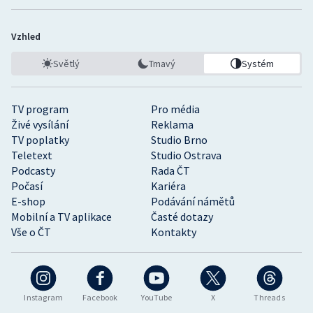
Vzhled
Světlý
Tmavý
Systém
TV program
Pro média
Živé vysílání
Reklama
TV poplatky
Studio Brno
Teletext
Studio Ostrava
Podcasty
Rada ČT
Počasí
Kariéra
E-shop
Podávání námětů
Mobilní a TV aplikace
Časté dotazy
Vše o ČT
Kontakty
Instagram
Facebook
YouTube
X
Threads