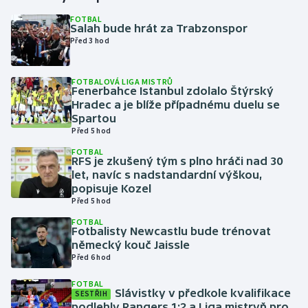
FOTBAL
Salah bude hrát za Trabzonspor
Gymnastika
Před 3 hod
Házená
FOTBALOVÁ LIGA MISTRŮ
Fenerbahce Istanbul zdolalo Štýrský
Jezdectví
Hradec a je blíže případnému duelu se
Spartou
Judo
Před 5 hod
FOTBAL
RFS je zkušený tým s plno hráči nad 30
Krasobruslení
let, navíc s nadstandardní výškou,
popisuje Kozel
Lezení
Před 5 hod
FOTBAL
Lyže a snowboard
Fotbalisty Newcastlu bude trénovat
německý kouč Jaissle
Před 6 hod
Moderní pětiboj
FOTBAL
Slávistky v předkole kvalifikace
Motorsport
SESTŘIH
podlehly Rangers 1:2 a Liga mistryň pro