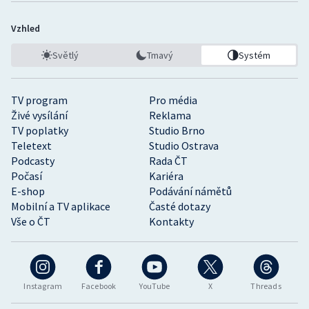
Vzhled
Světlý
Tmavý
Systém
TV program
Pro média
Živé vysílání
Reklama
TV poplatky
Studio Brno
Teletext
Studio Ostrava
Podcasty
Rada ČT
Počasí
Kariéra
E-shop
Podávání námětů
Mobilní a TV aplikace
Časté dotazy
Vše o ČT
Kontakty
Instagram
Facebook
YouTube
X
Threads