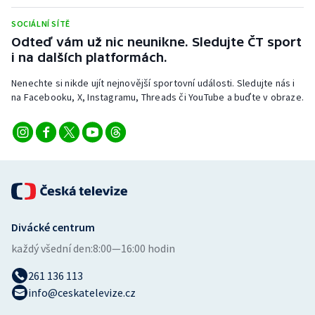
Stolní tenis
SOCIÁLNÍ SÍTĚ
Odteď vám už nic neunikne. Sledujte ČT sport
Triatlon
i na dalších platformách.
Veslování
Nenechte si nikde ujít nejnovější sportovní události. Sledujte nás i
na Facebooku, X, Instagramu, Threads či YouTube a buďte v obraze.
Vodní slalom
Volejbal
Ostatní
Divácké centrum
každý všední den:
8:00—16:00 hodin
261 136 113
info@ceskatelevize.cz