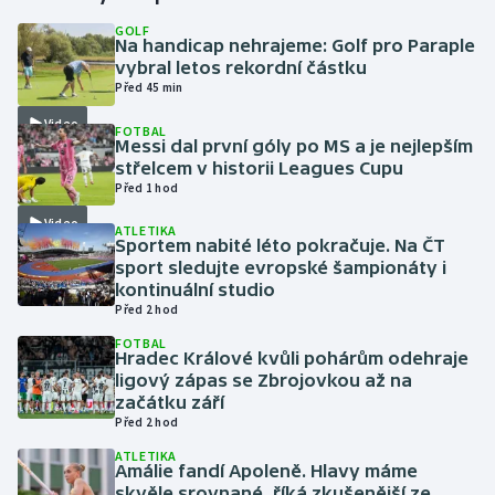
GOLF
Na handicap nehrajeme: Golf pro Paraple
Gymnastika
vybral letos rekordní částku
Před 45 min
Házená
Video
FOTBAL
Messi dal první góly po MS a je nejlepším
Jezdectví
střelcem v historii Leagues Cupu
Před 1 hod
Judo
Video
ATLETIKA
Sportem nabité léto pokračuje. Na ČT
Krasobruslení
sport sledujte evropské šampionáty i
kontinuální studio
Před 2 hod
Lezení
FOTBAL
Hradec Králové kvůli pohárům odehraje
Lyže a snowboard
ligový zápas se Zbrojovkou až na
začátku září
Moderní pětiboj
Před 2 hod
ATLETIKA
Amálie fandí Apoleně. Hlavy máme
Motorsport
skvěle srovnané, říká zkušenější ze