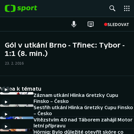
POPULÁRNÍ
SLEDOVAT
Fotbal
Gól v utkání Brno - Třinec: Tybor -
1:1 (8. min.)
Hokej
23. 2. 2016
Tenis
Atletika
Videa k tématu
Cyklistika
Záznam utkání Hlinka Gretzky Cupu
Finsko – Česko
Sestřih utkání Hlinka Gretzky Cupu Finsko
DALŠÍ SPORTY
– Česko
Vítězstvím 4:0 nad Táborem zahájil Motor
Americký fotbal
NEPŘEHLÉDNĚTE
letní přípravu
Hörnig: Bylo důležité otevřít skóre co