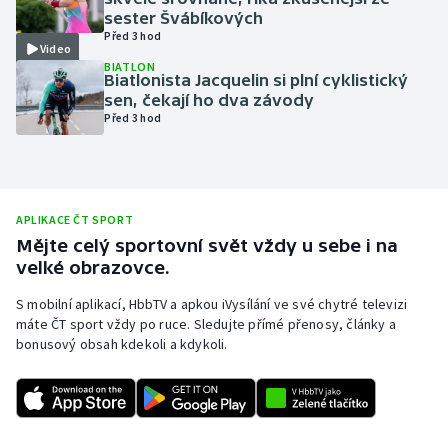
sester Švábíkových
Olympijské hry
Před 3 hod
Video
BIATLON
Parasport
Biatlonista Jacquelin si plní cyklistický
sen, čekají ho dva závody
Před 3 hod
Plavání
Plážový volejbal
Ragby
APLIKACE ČT SPORT
Mějte celý sportovní svět vždy u sebe i na
velké obrazovce.
Rychlobruslení
S mobilní aplikací, HbbTV a apkou iVysílání ve své chytré televizi
Rychlostní kanoistika
máte ČT sport vždy po ruce. Sledujte přímé přenosy, články a
bonusový obsah kdekoli a kdykoli.
Short track
Sportovní střelba