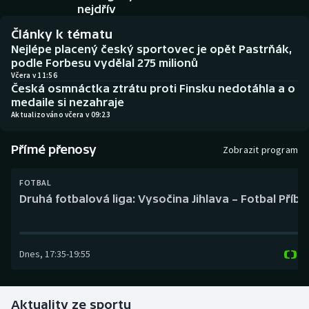
Baseball a softbal
Soutěže
nejdřív
Články k tématu
Basketbal
Historické návraty
Nejlépe placený český sportovec je opět Pastrňák,
podle Forbesu vydělal 275 milionů
Biatlon
Aplikace ČT sport
Včera v 11:56
Česká osmnáctka ztrátu proti Finsku nedotáhla a o
medaile si nezahraje
Boby a skeleton
AZ kvíz
Aktualizováno včera v 09:23
Box
Přímé přenosy
Zobrazit program
Curling
FOTBAL
Druhá fotbalová liga: Vysočina Jihlava – Fotbal Příb
Dostihy
Florbal
Dnes
,
17:35
-
19:55
Futsal
Aktuality ze sportu
Golf