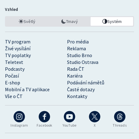
Vzhled
Světlý
Tmavý
Systém
TV program
Pro média
Živé vysílání
Reklama
TV poplatky
Studio Brno
Teletext
Studio Ostrava
Podcasty
Rada ČT
Počasí
Kariéra
E-shop
Podávání námětů
Mobilní a TV aplikace
Časté dotazy
Vše o ČT
Kontakty
Instagram
Facebook
YouTube
X
Threads