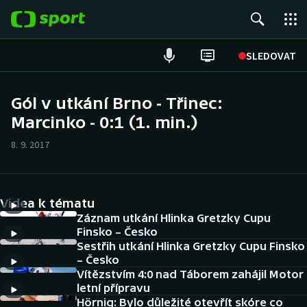
POPULÁRNÍ
SLEDOVAT
Fotbal
Gól v utkání Brno - Třinec:
Marcinko - 0:1 (1. min.)
Hokej
8. 9. 2017
Tenis
Atletika
Videa k tématu
Cyklistika
Záznam utkání Hlinka Gretzky Cupu
Finsko – Česko
Sestřih utkání Hlinka Gretzky Cupu Finsko
DALŠÍ SPORTY
– Česko
Vítězstvím 4:0 nad Táborem zahájil Motor
Americký fotbal
NEPŘEHLÉDNĚTE
letní přípravu
Hörnig: Bylo důležité otevřít skóre co