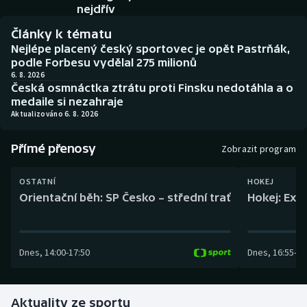
Baseball a softbal
Soutěže
nejdřív
Články k tématu
Basketbal
Historické návraty
Nejlépe placený český sportovec je opět Pastrňák,
podle Forbesu vydělal 275 milionů
Biatlon
Aplikace ČT sport
6. 8. 2026
Česká osmnáctka ztrátu proti Finsku nedotáhla a o
medaile si nezahraje
Boby a skeleton
AZ kvíz
Aktualizováno 6. 8. 2026
Box
Přímé přenosy
Zobrazit program
Curling
OSTATNÍ
HOKEJ
Orientační běh: SP Česko – střední trať
Hokej: Exh
Dostihy
Florbal
Dnes
,
14:00
-
17:50
Dnes
,
16:55
-
19
Futsal
Aktuality ze sportu
Golf