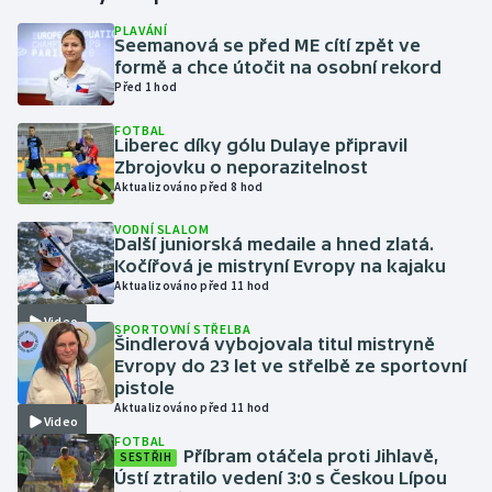
PLAVÁNÍ
Seemanová se před ME cítí zpět ve
Gymnastika
formě a chce útočit na osobní rekord
Před 1 hod
Házená
FOTBAL
Liberec díky gólu Dulaye připravil
Jezdectví
Zbrojovku o neporazitelnost
Aktualizováno před 8 hod
Judo
VODNÍ SLALOM
Další juniorská medaile a hned zlatá.
Krasobruslení
Kočířová je mistryní Evropy na kajaku
Aktualizováno před 11 hod
Lezení
Video
SPORTOVNÍ STŘELBA
Šindlerová vybojovala titul mistryně
Lyže a snowboard
Evropy do 23 let ve střelbě ze sportovní
pistole
Aktualizováno před 11 hod
Moderní pětiboj
Video
FOTBAL
Příbram otáčela proti Jihlavě,
SESTŘIH
Motorsport
Ústí ztratilo vedení 3:0 s Českou Lípou