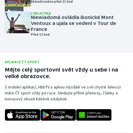
Aktualizováno před 11 hod
Olympijské hry
Video
CYKLISTIKA
Niewiadomá ovládla ikonické Mont
Parasport
Ventoux a ujala se vedení v Tour de
France
Před 12 hod
Plavání
Plážový volejbal
APLIKACE ČT SPORT
Ragby
Mějte celý sportovní svět vždy u sebe i na
velké obrazovce.
Rychlobruslení
S mobilní aplikací, HbbTV a apkou iVysílání ve své chytré televizi
máte ČT sport vždy po ruce. Sledujte přímé přenosy, články a
Rychlostní kanoistika
bonusový obsah kdekoli a kdykoli.
Short track
Sportovní střelba