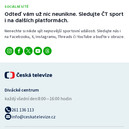
Stolní tenis
SOCIÁLNÍ SÍTĚ
Odteď vám už nic neunikne. Sledujte ČT sport
Triatlon
i na dalších platformách.
Nenechte si nikde ujít nejnovější sportovní události. Sledujte nás i
Veslování
na Facebooku, X, Instagramu, Threads či YouTube a buďte v obraze.
Vodní slalom
Volejbal
Ostatní
Divácké centrum
každý všední den:
8:00—16:00 hodin
261 136 113
info@ceskatelevize.cz