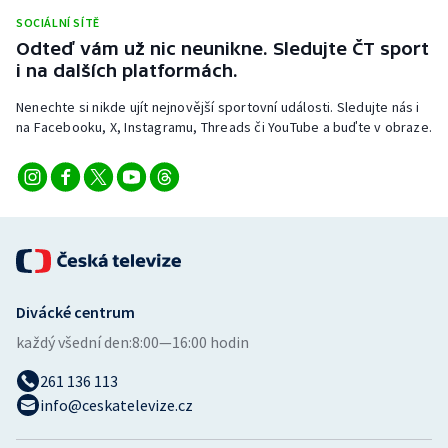
Stolní tenis
SOCIÁLNÍ SÍTĚ
Odteď vám už nic neunikne. Sledujte ČT sport
Triatlon
i na dalších platformách.
Nenechte si nikde ujít nejnovější sportovní události. Sledujte nás i
Veslování
na Facebooku, X, Instagramu, Threads či YouTube a buďte v obraze.
Vodní slalom
Volejbal
Ostatní
Divácké centrum
každý všední den:
8:00—16:00 hodin
261 136 113
info@ceskatelevize.cz