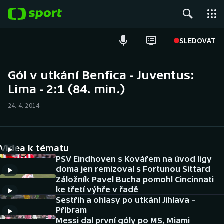
POPULÁRNÍ
SLEDOVAT
Fotbal
Gól v utkání Benfica - Juventus:
Lima - 2:1 (84. min.)
Hokej
24. 4. 2014
Tenis
Atletika
Videa k tématu
Cyklistika
PSV Eindhoven s Kovářem na úvod ligy
doma jen remizoval s Fortunou Sittard
Záložník Pavel Bucha pomohl Cincinnati
DALŠÍ SPORTY
ke třetí výhře v řadě
Sestřih a ohlasy po utkání Jihlava –
Americký fotbal
NEPŘEHLÉDNĚTE
Příbram
Messi dal první góly po MS, Miami