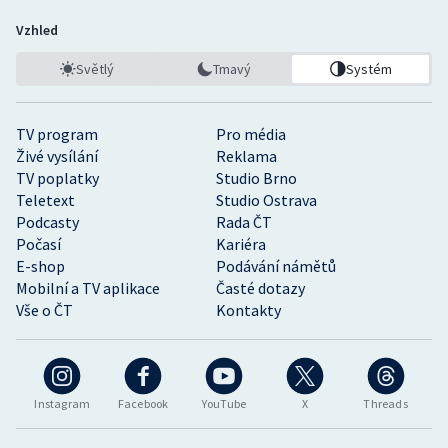
Vzhled
Světlý
Tmavý
Systém
TV program
Pro média
Živé vysílání
Reklama
TV poplatky
Studio Brno
Teletext
Studio Ostrava
Podcasty
Rada ČT
Počasí
Kariéra
E-shop
Podávání námětů
Mobilní a TV aplikace
Časté dotazy
Vše o ČT
Kontakty
Instagram
Facebook
YouTube
X
Threads