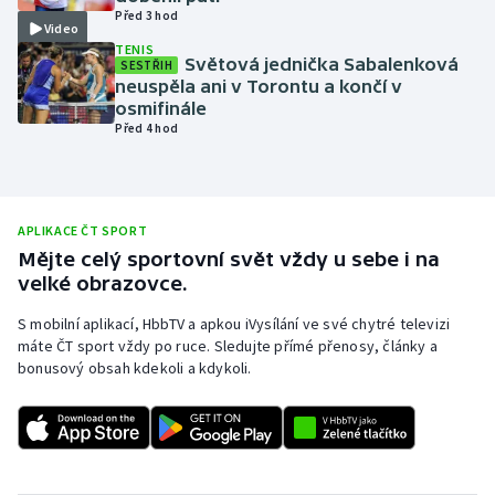
Před 3 hod
Video
Olympijské hry
TENIS
Světová jednička Sabalenková
SESTŘIH
Parasport
neuspěla ani v Torontu a končí v
osmifinále
Před 4 hod
Plavání
Plážový volejbal
APLIKACE ČT SPORT
Ragby
Mějte celý sportovní svět vždy u sebe i na
velké obrazovce.
Rychlobruslení
S mobilní aplikací, HbbTV a apkou iVysílání ve své chytré televizi
máte ČT sport vždy po ruce. Sledujte přímé přenosy, články a
Rychlostní kanoistika
bonusový obsah kdekoli a kdykoli.
Short track
Sportovní střelba