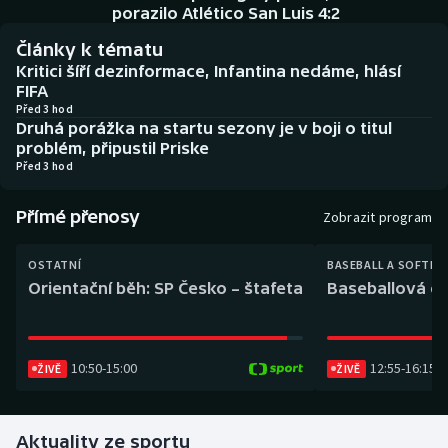
Baseball a softbal
Soutěže
porazilo Atlético San Luis 4:2
Články k tématu
Basketbal
Historické návraty
Kritici šíří dezinformace, Infantina nedáme, hlásí
FIFA
Biatlon
Aplikace ČT sport
Před 3 hod
Druhá porážka na startu sezony je v boji o titul
problém, připustil Priske
Boby a skeleton
AZ kvíz
Před 3 hod
Box
Přímé přenosy
Zobrazit program
Curling
OSTATNÍ
BASEBALL A SOFTBA
Orientační běh: SP Česko – štafeta
Baseballová ex
Dostihy
Florbal
10:50
-
15:00
12:55
-
16:15
ŽIVĚ
ŽIVĚ
Futsal
Aktuality ze sportu
Golf