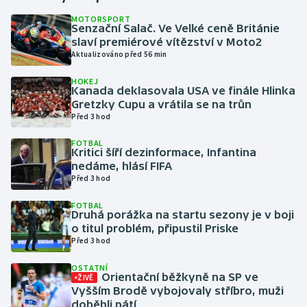
MOTORSPORT
Senzační Salač. Ve Velké ceně Británie
Gymnastika
slaví premiérové vítězství v Moto2
Aktualizováno před 56 min
Házená
HOKEJ
Kanada deklasovala USA ve finále Hlinka
Jezdectví
Gretzky Cupu a vrátila se na trůn
Před 3 hod
Judo
FOTBAL
Kritici šíří dezinformace, Infantina
Krasobruslení
nedáme, hlásí FIFA
Před 3 hod
Lezení
FOTBAL
Druhá porážka na startu sezony je v boji
Lyže a snowboard
o titul problém, připustil Priske
Před 3 hod
Moderní pětiboj
OSTATNÍ
Orientační běžkyně na SP ve
ŽIVĚ
Vyšším Brodě vybojovaly stříbro, muži
Motorsport
doběhli pátí