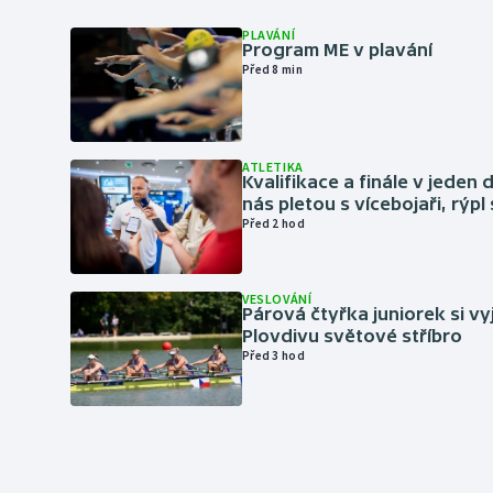
PLAVÁNÍ
Program ME v plavání
Před 8 min
ATLETIKA
Kvalifikace a finále v jeden d
nás pletou s vícebojaři, rýpl
Před 2 hod
VESLOVÁNÍ
Párová čtyřka juniorek si vy
Plovdivu světové stříbro
Před 3 hod