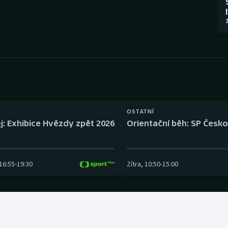
Moderní pětiboj
Triatlon
2
Motorsport
Veslování
Olympijské hry
Vodní slalom
Parasport
Volejbal
Plavání
Ostatní
OSTATNÍ
j: Exhibice Hvězdy zpět 2026
Orientační běh: SP Česko
Plážový volejbal
16:55
-
19:30
Zítra
,
10:50
-
15:00