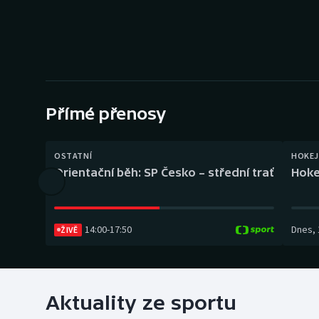
Curling
Dostihy
Florbal
Futsal
Přímé přenosy
Golf
OSTATNÍ
HOKEJ
Orientační běh: SP Česko – střední trať
Hoke
Gymnastika
14:00
-
17:50
Dnes
,
ŽIVĚ
Aktuality ze sportu