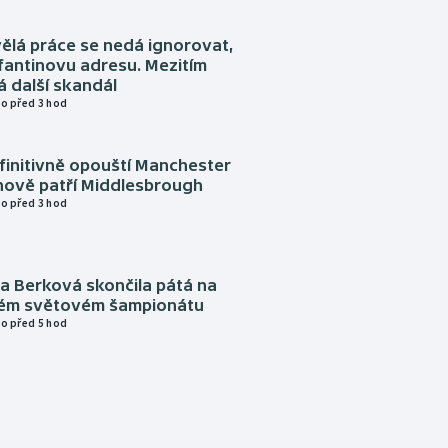
ělá práce se nedá ignorovat,
nfantinovu adresu. Mezitím
 další skandál
o před 3 hod
finitivně opouští Manchester
nově patří Middlesbrough
o před 3 hod
a Berková skončila pátá na
kém světovém šampionátu
o před 5 hod