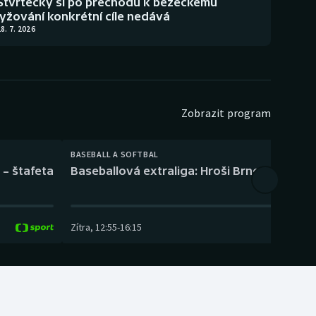
Štvrtecký si po přechodu k běžeckému
lyžování konkrétní cíle nedává
8. 7. 2026
Zobrazit program
BASEBALL A SOFTBAL
 – štafeta
Baseballová extraliga: Hroši Brno – Eagles
Zítra
,
12:55
-
16:15