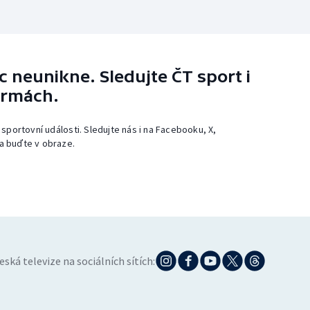
 neunikne. Sledujte ČT sport i
ormách.
 sportovní události. Sledujte nás i na Facebooku, X,
a buďte v obraze.
eská televize na sociálních sítích: