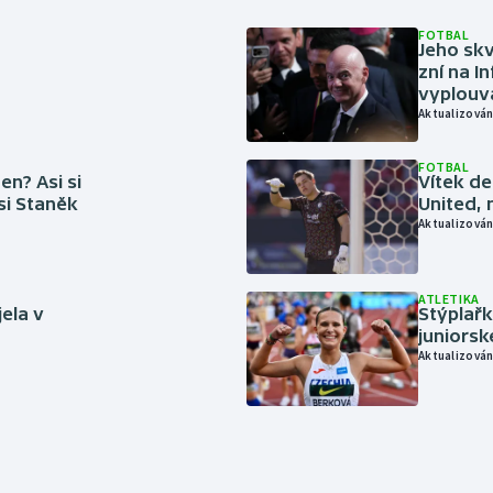
FOTBAL
Jeho skv
zní na I
vyplouvá
Aktualizován
FOTBAL
en? Asi si
Vítek de
 si Staněk
United, 
Aktualizován
ATLETIKA
jela v
Stýplařk
juniors
Aktualizován