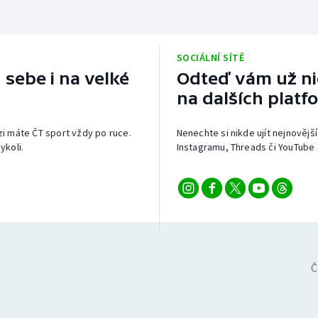
SOCIÁLNÍ SÍTĚ
 sebe i na velké
Odteď vám už nic
na dalších platf
izi máte ČT sport vždy po ruce.
Nenechte si nikde ujít nejnovější
ykoli.
Instagramu, Threads či YouTube 
Č