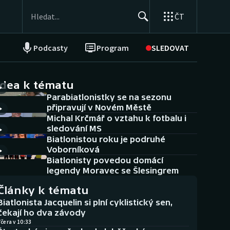
ČT
Podcasty
Program
SLEDOVAT
NEPŘEHLÉDNĚTE
Soutěže
idea k tématu
Parabiatlonistky se na sezonu
Historické návraty
připravují v Novém Městě
Michal Krčmář o vztahu k fotbalu i
Aplikace ČT sport
sledování MS
Biatlonistou roku je podruhé
AZ kvíz
Voborníková
Biatlonisty povedou domácí
legendy Moravec se Šlesingrem
Články k tématu
Biatlonista Jacquelin si plní cyklistický sen,
čekají ho dva závody
čera v 10:33