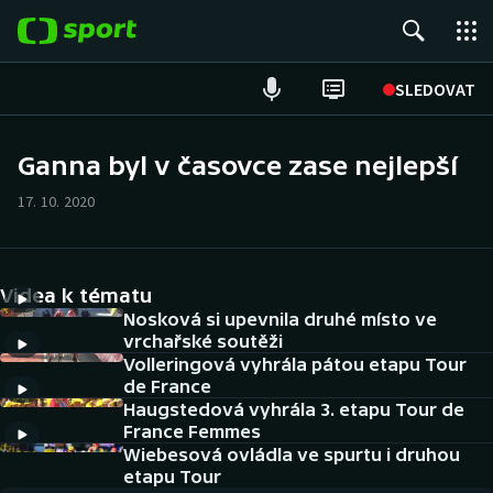
POPULÁRNÍ
SLEDOVAT
Fotbal
Ganna byl v časovce zase nejlepší
Hokej
17. 10. 2020
Tenis
Videa k tématu
Atletika
Nosková si upevnila druhé místo ve
vrchařské soutěži
Cyklistika
Volleringová vyhrála pátou etapu Tour
de France
DALŠÍ SPORTY
Haugstedová vyhrála 3. etapu Tour de
France Femmes
Americký fotbal
Wiebesová ovládla ve spurtu i druhou
NEPŘEHLÉDNĚTE
etapu Tour