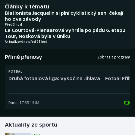
Baseball a softbal
Soutěže
Články k tématu
Biatlonista Jacquelin si plní cyklistický sen, čekají
Basketbal
Historické návraty
ho dva závody
Před 3 hod
Le Courtová-Pienaarová vyhrála po pádu 6. etapu
Biatlon
Aplikace ČT sport
Tour, Nosková byla v úniku
Aktualizováno před 18 hod
Boby a skeleton
AZ kvíz
Přímé přenosy
Zobrazit program
Box
FOTBAL
Curling
Druhá fotbalová liga: Vysočina Jihlava – Fotbal Příb
Dostihy
Dnes
,
17:35
-
19:55
Florbal
Futsal
Aktuality ze sportu
Golf
GOLF