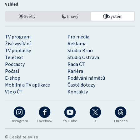
Vzhled
Světlý
Tmavý
Systém
TV program
Pro média
Živé vysílání
Reklama
TV poplatky
Studio Brno
Teletext
Studio Ostrava
Podcasty
Rada ČT
Počasí
Kariéra
E-shop
Podávání námětů
Mobilní a TV aplikace
Časté dotazy
Vše o ČT
Kontakty
Instagram
Facebook
YouTube
X
Threads
© Česká televize