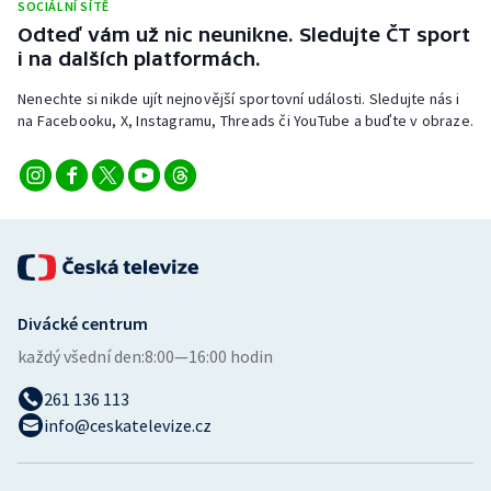
SOCIÁLNÍ SÍTĚ
Stolní tenis
Odteď vám už nic neunikne. Sledujte ČT sport
i na dalších platformách.
Triatlon
Nenechte si nikde ujít nejnovější sportovní události. Sledujte nás i
Veslování
na Facebooku, X, Instagramu, Threads či YouTube a buďte v obraze.
Vodní slalom
Volejbal
Ostatní
Divácké centrum
každý všední den:
8:00—16:00 hodin
261 136 113
info@ceskatelevize.cz