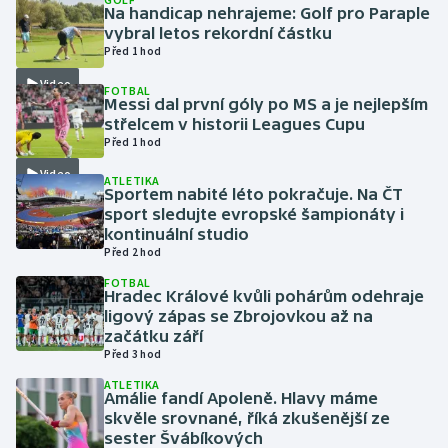
Na handicap nehrajeme: Golf pro Paraple
vybral letos rekordní částku
Gymnastika
Před 1 hod
Video
FOTBAL
Házená
Messi dal první góly po MS a je nejlepším
střelcem v historii Leagues Cupu
Jezdectví
Před 1 hod
Video
ATLETIKA
Judo
Sportem nabité léto pokračuje. Na ČT
sport sledujte evropské šampionáty i
kontinuální studio
Krasobruslení
Před 2 hod
FOTBAL
Lezení
Hradec Králové kvůli pohárům odehraje
ligový zápas se Zbrojovkou až na
Lyže a snowboard
začátku září
Před 3 hod
Moderní pětiboj
ATLETIKA
Amálie fandí Apoleně. Hlavy máme
skvěle srovnané, říká zkušenější ze
Motorsport
sester Švábíkových