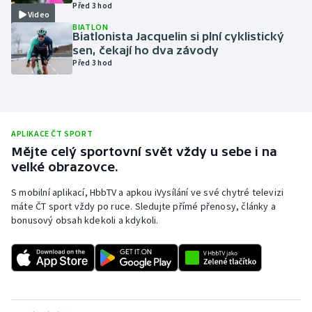
Před 3 hod
Video
Olympijské hry
BIATLON
Biatlonista Jacquelin si plní cyklistický
sen, čekají ho dva závody
Parasport
Před 3 hod
Plavání
Plážový volejbal
APLIKACE ČT SPORT
Mějte celý sportovní svět vždy u sebe i na
Ragby
velké obrazovce.
Rychlobruslení
S mobilní aplikací, HbbTV a apkou iVysílání ve své chytré televizi
máte ČT sport vždy po ruce. Sledujte přímé přenosy, články a
bonusový obsah kdekoli a kdykoli.
Rychlostní kanoistika
Short track
Sportovní střelba