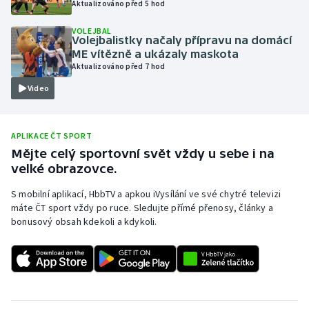
Aktualizováno před 5 hod
Olympijské hry
VOLEJBAL
Volejbalistky načaly přípravu na domácí
Parasport
ME vítězně a ukázaly maskota
Aktualizováno před 7 hod
Plavání
Video
Plážový volejbal
APLIKACE ČT SPORT
Ragby
Mějte celý sportovní svět vždy u sebe i na
velké obrazovce.
Rychlobruslení
S mobilní aplikací, HbbTV a apkou iVysílání ve své chytré televizi
máte ČT sport vždy po ruce. Sledujte přímé přenosy, články a
Rychlostní kanoistika
bonusový obsah kdekoli a kdykoli.
Short track
Sportovní střelba