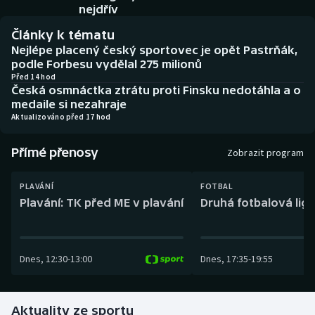
Baseball a softbal
Soutěže
nejdřív
Články k tématu
Basketbal
Historické návraty
Nejlépe placený český sportovec je opět Pastrňák,
podle Forbesu vydělal 275 milionů
Biatlon
Aplikace ČT sport
Před 14 hod
Česká osmnáctka ztrátu proti Finsku nedotáhla a o
medaile si nezahraje
Boby a skeleton
AZ kvíz
Aktualizováno před 17 hod
Box
Přímé přenosy
Zobrazit program
Curling
PLAVÁNÍ
FOTBAL
Plavání: TK před ME v plavání
Druhá fotbalová liga
Dostihy
Florbal
Dnes
,
12:30
-
13:00
Dnes
,
17:35
-
19:55
Futsal
Aktuality ze sportu
Golf