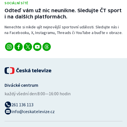
SOCIÁLNÍ SÍTĚ
Stolní tenis
Odteď vám už nic neunikne. Sledujte ČT sport
i na dalších platformách.
Triatlon
Nenechte si nikde ujít nejnovější sportovní události. Sledujte nás i
Veslování
na Facebooku, X, Instagramu, Threads či YouTube a buďte v obraze.
Vodní slalom
Volejbal
Ostatní
Divácké centrum
každý všední den:
8:00—16:00 hodin
261 136 113
info@ceskatelevize.cz