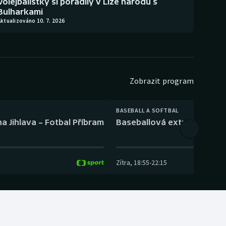
Volejbalistky si poradily v Lize národů s
Bulharkami
ktualizováno 10. 7. 2026
Zobrazit program
BASEBALL A SOFTBAL
a Jihlava – Fotbal Příbram
Baseballová extraliga: Tře
Zítra
,
18:55
-
22:15