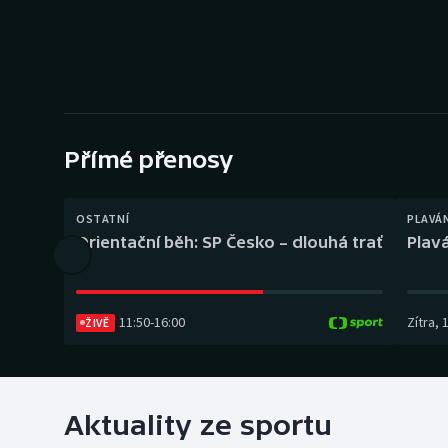
Curling
Dostihy
Florbal
Futsal
Přímé přenosy
Golf
OSTATNÍ
PLAVÁ
Orientační běh: SP Česko – dlouhá trať
Plavá
Gymnastika
11:50
-
16:00
Zítra
,
ŽIVĚ
Aktuality ze sportu