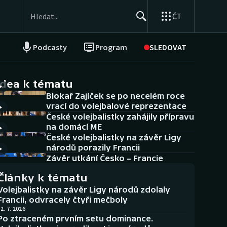
ČT
Podcasty
Program
SLEDOVAT
NEPŘEHLÉDNĚTE
Soutěže
idea k tématu
Blokař Zajíček se po necelém roce
Historické návraty
vrací do volejbalové reprezentace
České volejbalistky zahájily přípravu
Aplikace ČT sport
na domácí ME
České volejbalistky na závěr Ligy
AZ kvíz
národů porazily Francii
Závěr utkání Česko – Francie
Články k tématu
Volejbalistky na závěr Ligy národů zdolaly
Francii, odvracely čtyři mečboly
2. 7. 2026
Po ztraceném prvním setu dominance.