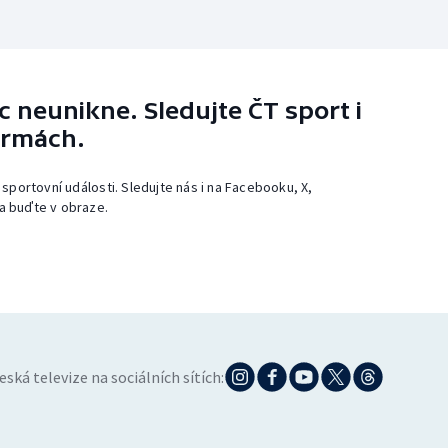
 neunikne. Sledujte ČT sport i
ormách.
 sportovní události. Sledujte nás i na Facebooku, X,
a buďte v obraze.
eská televize na sociálních sítích: