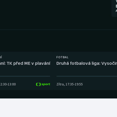
Moderní pětiboj
Triatlon
A
Motorsport
Veslování
Olympijské hry
Vodní slalom
Parasport
Volejbal
Plavání
Ostatní
NÍ
FOTBAL
ní: TK před ME v plavání
Druhá fotbalová liga: Vysočin
Plážový volejbal
12:30
-
13:00
Zítra
,
17:35
-
19:55