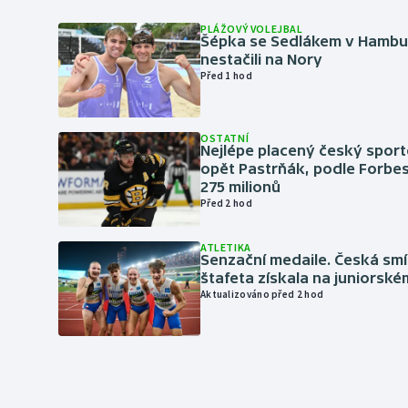
PLÁŽOVÝ VOLEJBAL
Šépka se Sedlákem v Hambu
nestačili na Nory
Před 1 hod
OSTATNÍ
Nejlépe placený český sport
opět Pastrňák, podle Forbes
275 milionů
Před 2 hod
ATLETIKA
Senzační medaile. Česká sm
štafeta získala na juniorské
Aktualizováno před 2 hod