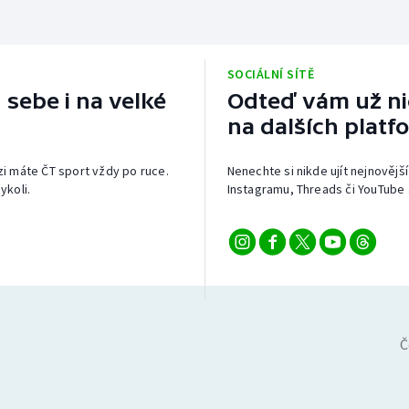
SOCIÁLNÍ SÍTĚ
 sebe i na velké
Odteď vám už nic
na dalších platf
izi máte ČT sport vždy po ruce.
Nenechte si nikde ujít nejnovější
ykoli.
Instagramu, Threads či YouTube 
Č