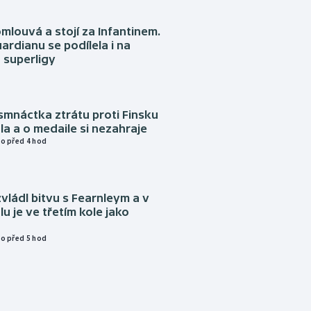
omlouvá a stojí za Infantinem.
ardianu se podílela i na
 superligy
mnáctka ztrátu proti Finsku
a a o medaile si nezahraje
o před 4 hod
vládl bitvu s Fearnleym a v
u je ve třetím kole jako
o před 5 hod