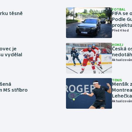
FOTBAL
rku těsně
FIFA se 
Podle Gu
projektu
Před 4 hod
HOKEJ
ovec je
Česká os
u vydělal
nedotáhl
Aktualizován
TENIS
íšená
Menšík z
m MS stříbro
Montreal
Lehečka
Aktualizován