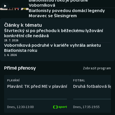
Biatlonistou roku je podruhé
Baseball a softbal
Soutěže
Voborníková
Biatlonisty povedou domácí legendy
Basketbal
Historické návraty
Moravec se Šlesingrem
Články k tématu
Biatlon
Aplikace ČT sport
Štvrtecký si po přechodu k běžeckému lyžování
konkrétní cíle nedává
Boby a skeleton
AZ kvíz
28. 7. 2026
Voborníková podruhé v kariéře vyhrála anketu
Biatlonista roku
Box
1. 6. 2026
Curling
Přímé přenosy
Zobrazit program
Dostihy
PLAVÁNÍ
FOTBAL
Plavání: TK před ME v plavání
Druhá fotbalová liga
Florbal
Futsal
Dnes
,
12:30
-
13:00
Dnes
,
17:35
-
19:55
Golf