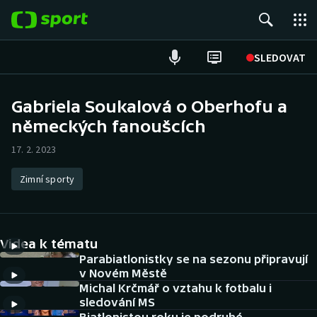
POPULÁRNÍ
SLEDOVAT
Fotbal
Gabriela Soukalová o Oberhofu a
německých fanoušcích
Hokej
17. 2. 2023
Tenis
Zimní sporty
Atletika
Cyklistika
Videa k tématu
DALŠÍ SPORTY
Parabiatlonistky se na sezonu připravují
v Novém Městě
Michal Krčmář o vztahu k fotbalu i
Americký fotbal
NEPŘEHLÉDNĚTE
sledování MS