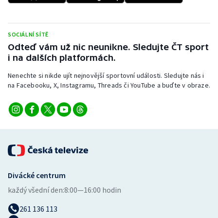
Stolní tenis
Triatlon
SOCIÁLNÍ SÍTĚ
Odteď vám už nic neunikne. Sledujte ČT sport
Veslování
i na dalších platformách.
Nenechte si nikde ujít nejnovější sportovní události. Sledujte nás i
Vodní slalom
na Facebooku, X, Instagramu, Threads či YouTube a buďte v obraze.
Volejbal
Ostatní
Divácké centrum
každý všední den:
8:00—16:00 hodin
261 136 113