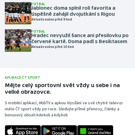
FOTBAL
Jablonec doma splnil roli favorita a
Olympijské hry
úspěšně zahájil dvojutkání s Rigou
Aktualizováno před 9 hod
Parasport
FOTBAL
Hradec nevyužil šance ani přesilovku po
Plavání
červené kartě. Doma padl s Besiktasem
Aktualizováno před 10 hod
Plážový volejbal
Ragby
APLIKACE ČT SPORT
Rychlobruslení
Mějte celý sportovní svět vždy u sebe i na
velké obrazovce.
Rychlostní kanoistika
S mobilní aplikací, HbbTV a apkou iVysílání ve své chytré televizi
máte ČT sport vždy po ruce. Sledujte přímé přenosy, články a
Short track
bonusový obsah kdekoli a kdykoli.
Sportovní střelba