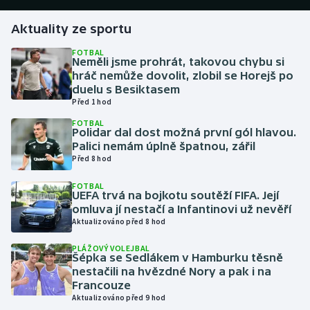
Aktuality ze sportu
Gymnastika
FOTBAL
Neměli jsme prohrát, takovou chybu si
Házená
hráč nemůže dovolit, zlobil se Horejš po
duelu s Besiktasem
Jezdectví
Před 1 hod
FOTBAL
Judo
Polidar dal dost možná první gól hlavou.
Palici nemám úplně špatnou, zářil
Před 8 hod
Krasobruslení
FOTBAL
UEFA trvá na bojkotu soutěží FIFA. Její
Lezení
omluva jí nestačí a Infantinovi už nevěří
Aktualizováno před 8 hod
Lyže a snowboard
PLÁŽOVÝ VOLEJBAL
Šépka se Sedlákem v Hamburku těsně
Moderní pětiboj
nestačili na hvězdné Nory a pak i na
Francouze
Motorsport
Aktualizováno před 9 hod