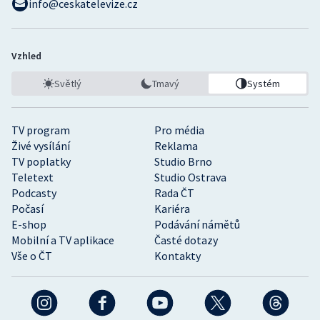
info@ceskatelevize.cz
Vzhled
Světlý
Tmavý
Systém
TV program
Pro média
Živé vysílání
Reklama
TV poplatky
Studio Brno
Teletext
Studio Ostrava
Podcasty
Rada ČT
Počasí
Kariéra
E-shop
Podávání námětů
Mobilní a TV aplikace
Časté dotazy
Vše o ČT
Kontakty