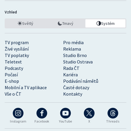
Vzhled
Světlý
Tmavý
Systém
TV program
Pro média
Živé vysílání
Reklama
TV poplatky
Studio Brno
Teletext
Studio Ostrava
Podcasty
Rada ČT
Počasí
Kariéra
E-shop
Podávání námětů
Mobilní a TV aplikace
Časté dotazy
Vše o ČT
Kontakty
Instagram
Facebook
YouTube
X
Threads