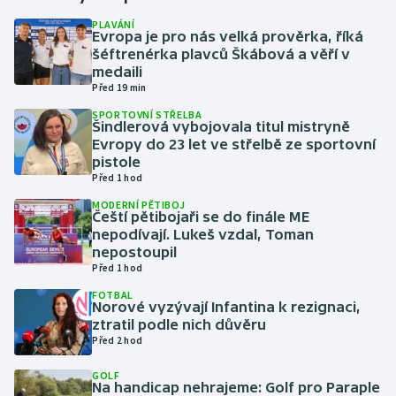
PLAVÁNÍ
Evropa je pro nás velká prověrka, říká
Gymnastika
šéftrenérka plavců Škábová a věří v
medaili
Házená
Před 19 min
SPORTOVNÍ STŘELBA
Jezdectví
Šindlerová vybojovala titul mistryně
Evropy do 23 let ve střelbě ze sportovní
pistole
Judo
Před 1 hod
MODERNÍ PĚTIBOJ
Krasobruslení
Čeští pětibojaři se do finále ME
nepodívají. Lukeš vzdal, Toman
Lezení
nepostoupil
Před 1 hod
Lyže a snowboard
FOTBAL
Norové vyzývají Infantina k rezignaci,
ztratil podle nich důvěru
Moderní pětiboj
Před 2 hod
GOLF
Motorsport
Na handicap nehrajeme: Golf pro Paraple