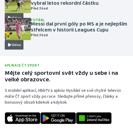
vybral letos rekordní částku
Olympijské hry
Před 3 hod
Video
FOTBAL
Parasport
Messi dal první góly po MS a je nejlepším
střelcem v historii Leagues Cupu
Před 3 hod
Plavání
Video
Plážový volejbal
Ragby
APLIKACE ČT SPORT
Mějte celý sportovní svět vždy u sebe i na
velké obrazovce.
Rychlobruslení
S mobilní aplikací, HbbTV a apkou iVysílání ve své chytré televizi
Rychlostní kanoistika
máte ČT sport vždy po ruce. Sledujte přímé přenosy, články a
bonusový obsah kdekoli a kdykoli.
Short track
Sportovní střelba