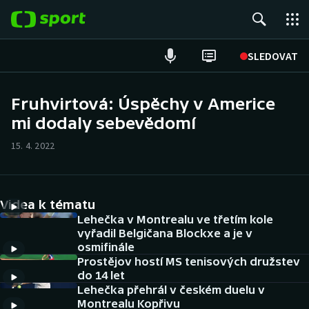
POPULÁRNÍ
SLEDOVAT
Fotbal
Fruhvirtová: Úspěchy v Americe
mi dodaly sebevědomí
Hokej
15. 4. 2022
Tenis
Atletika
Videa k tématu
Cyklistika
Lehečka v Montrealu ve třetím kole
vyřadil Belgičana Blockxe a je v
osmifinále
DALŠÍ SPORTY
Prostějov hostí MS tenisových družstev
do 14 let
Americký fotbal
NEPŘEHLÉDNĚTE
Lehečka přehrál v českém duelu v
Montrealu Kopřivu