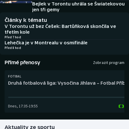
Baseball a softbal
Soutěže
Bejlek v Torontu uhrála se Šwiatekovou
jen tři gemy
Basketbal
Historické návraty
Články k tématu
V Torontu už bez Češek: Bartůňková skončila ve
Biatlon
Aplikace ČT sport
třetím kole
Před 7 hod
Lehečka je v Montrealu v osmifinále
Boby a skeleton
AZ kvíz
Před 8 hod
Box
Přímé přenosy
Zobrazit program
Curling
FOTBAL
Druhá fotbalová liga: Vysočina Jihlava – Fotbal Příb
Dostihy
Florbal
Dnes
,
17:35
-
19:55
Futsal
Aktuality ze sportu
Golf