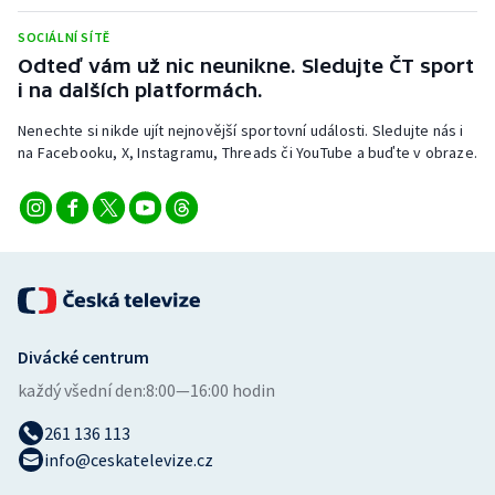
Stolní tenis
SOCIÁLNÍ SÍTĚ
Odteď vám už nic neunikne. Sledujte ČT sport
Triatlon
i na dalších platformách.
Veslování
Nenechte si nikde ujít nejnovější sportovní události. Sledujte nás i
na Facebooku, X, Instagramu, Threads či YouTube a buďte v obraze.
Vodní slalom
Volejbal
Ostatní
Divácké centrum
každý všední den:
8:00—16:00 hodin
261 136 113
info@ceskatelevize.cz