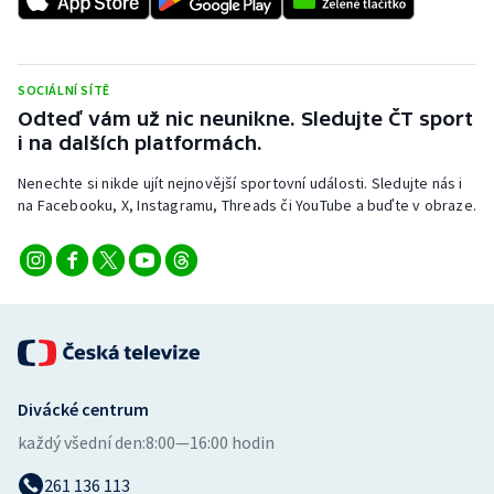
Stolní tenis
Triatlon
SOCIÁLNÍ SÍTĚ
Odteď vám už nic neunikne. Sledujte ČT sport
Veslování
i na dalších platformách.
Vodní slalom
Nenechte si nikde ujít nejnovější sportovní události. Sledujte nás i
na Facebooku, X, Instagramu, Threads či YouTube a buďte v obraze.
Volejbal
Ostatní
Divácké centrum
každý všední den:
8:00—16:00 hodin
261 136 113