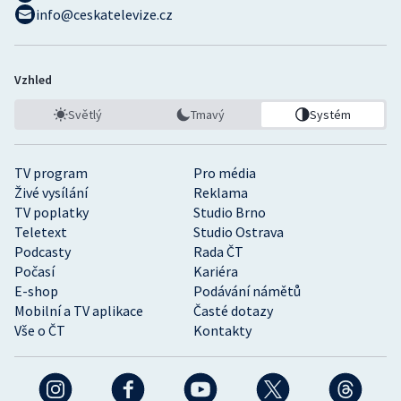
info@ceskatelevize.cz
Vzhled
Světlý
Tmavý
Systém
TV program
Pro média
Živé vysílání
Reklama
TV poplatky
Studio Brno
Teletext
Studio Ostrava
Podcasty
Rada ČT
Počasí
Kariéra
E-shop
Podávání námětů
Mobilní a TV aplikace
Časté dotazy
Vše o ČT
Kontakty