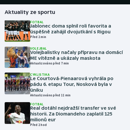
Aktuality ze sportu
Gymnastika
FOTBAL
Jablonec doma splnil roli favorita a
Házená
úspěšně zahájil dvojutkání s Rigou
Před 2 min
Jezdectví
VOLEJBAL
Volejbalistky načaly přípravu na domácí
Judo
ME vítězně a ukázaly maskota
Aktualizováno před 7 min
Krasobruslení
CYKLISTIKA
Le Courtová-Pienaarová vyhrála po
Lezení
pádu 6. etapu Tour, Nosková byla v
úniku
Aktualizováno před 11 min
Lyže a snowboard
FOTBAL
Real dotáhl nejdražší transfer ve své
Moderní pětiboj
historii. Za Diomandeho zaplatil 125
milionů eur
Motorsport
Před 2 hod