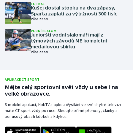
FOTBAL
Kušej dostal stopku na dva zápasy,
Olympijské hry
Sparta zaplatí za výtržnosti 300 tisíc
Před 2 hod
Parasport
VODNÍ SLALOM
Juniorští vodní slalomáři mají z
Plavání
týmových závodů ME kompletní
medailovou sbírku
Plážový volejbal
Před 2 hod
Ragby
Rychlobruslení
APLIKACE ČT SPORT
Mějte celý sportovní svět vždy u sebe i na
velké obrazovce.
Rychlostní kanoistika
S mobilní aplikací, HbbTV a apkou iVysílání ve své chytré televizi
Short track
máte ČT sport vždy po ruce. Sledujte přímé přenosy, články a
bonusový obsah kdekoli a kdykoli.
Sportovní střelba