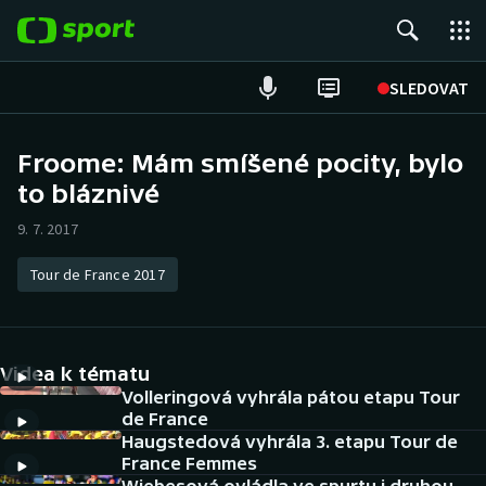
POPULÁRNÍ
SLEDOVAT
Fotbal
Froome: Mám smíšené pocity, bylo
to bláznivé
Hokej
9. 7. 2017
Tenis
Tour de France 2017
Atletika
Cyklistika
Videa k tématu
DALŠÍ SPORTY
Volleringová vyhrála pátou etapu Tour
de France
Haugstedová vyhrála 3. etapu Tour de
Americký fotbal
NEPŘEHLÉDNĚTE
France Femmes