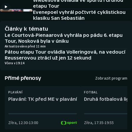
Wiebesová ovládla ve spurtu i druhou
Baseball a softbal
Soutěže
etapu Tour
Evenepoel vyhrál počtvrté cyklistickou
Basketbal
Historické návraty
klasiku San Sebastián
Články k tématu
Biatlon
Aplikace ČT sport
Le Courtová-Pienaarová vyhrála po pádu 6. etapu
Tour, Nosková byla v úniku
Boby a skeleton
AZ kvíz
Aktualizováno před 11 min
Pátou etapu Tour ovládla Volleringová, na vedoucí
Reusserovou ztrácí už jen 12 sekund
Box
Včera v 19:24
Curling
Přímé přenosy
Zobrazit program
Dostihy
PLAVÁNÍ
FOTBAL
Plavání: TK před ME v plavání
Druhá fotbalová liga
Florbal
Futsal
Zítra
,
12:30
-
13:00
Zítra
,
17:35
-
19:55
Golf