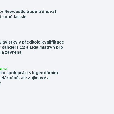
sty Newcastlu bude trénovat
 kouč Jaissle
Slávistky v předkole kvalifikace
 Rangers 1:2 a Liga mistryň pro
la zavřená
LENÍ
 o spolupráci s legendárním
Náročné, ale zajímavé a
é