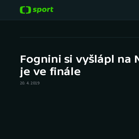
POPULÁRNÍ
DALŠÍ SPORTY
Fotbal
Americký fotbal
Fognini si vyšlápl na
Hokej
Baseball a softbal
je ve finále
Tenis
Basketbal
20. 4. 2019
Atletika
Biatlon
Cyklistika
Boby a skeleton
Box