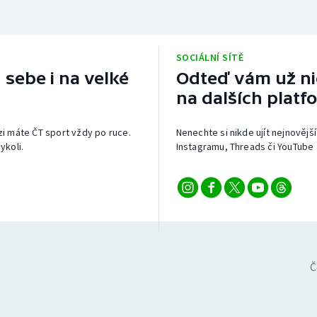
SOCIÁLNÍ SÍTĚ
 sebe i na velké
Odteď vám už nic
na dalších platf
izi máte ČT sport vždy po ruce.
Nenechte si nikde ujít nejnovější
ykoli.
Instagramu, Threads či YouTube 
Č