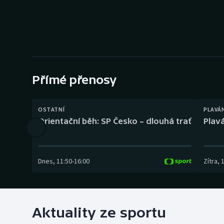
Curling
Dostihy
Florbal
Futsal
Přímé přenosy
Golf
OSTATNÍ
PLAVÁ
Orientační běh: SP Česko – dlouhá trať
Plavá
Gymnastika
Dnes
,
11:50
-
16:00
Zítra
,
Aktuality ze sportu