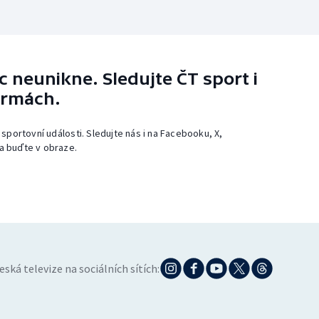
 neunikne. Sledujte ČT sport i
ormách.
 sportovní události. Sledujte nás i na Facebooku, X,
a buďte v obraze.
eská televize na sociálních sítích: