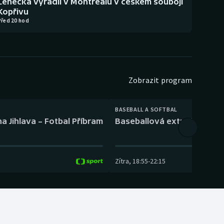
Lehečka vyřadil v Montrealu v českém souboji
Kopřivu
Před 20 hod
Zobrazit program
BASEBALL A SOFTBAL
a Jihlava – Fotbal Příbram
Baseballová extraliga: Tře
Zítra
,
18:55
-
22:15