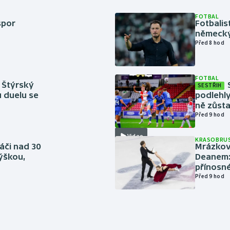
FOTBAL
spor
Fotbali
německý
Před 8 hod
FOTBAL
 Štýrský
SESTŘIH
u duelu se
podlehly
ně zůsta
Před 9 hod
Video
KRASOBRUS
áči nad 30
Mrázkovi
výškou,
Deanem: 
přínosn
Před 9 hod