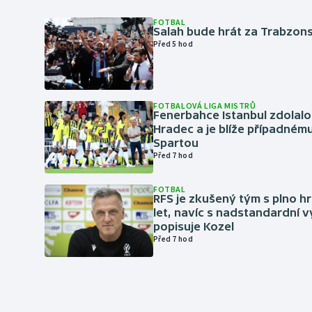
FOTBAL
Salah bude hrát za Trabzon
Před 5 hod
FOTBALOVÁ LIGA MISTRŮ
Fenerbahce Istanbul zdolalo
Hradec a je blíže případném
Spartou
Před 7 hod
FOTBAL
RFS je zkušený tým s plno hr
let, navíc s nadstandardní 
popisuje Kozel
Před 7 hod