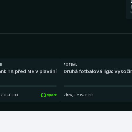
Moderní pětiboj
Triatlon
Motorsport
Veslování
Olympijské hry
Vodní slalom
Parasport
Volejbal
Plavání
Ostatní
NÍ
FOTBAL
ní: TK před ME v plavání
Druhá fotbalová liga: Vysočin
Plážový volejbal
12:30
-
13:00
Zítra
,
17:35
-
19:55