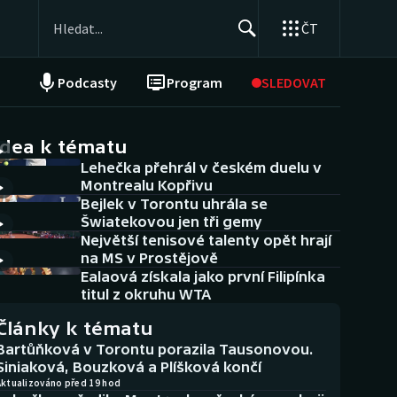
ČT
Podcasty
Program
SLEDOVAT
NEPŘEHLÉDNĚTE
Soutěže
idea k tématu
Lehečka přehrál v českém duelu v
Historické návraty
Montrealu Kopřivu
Bejlek v Torontu uhrála se
Aplikace ČT sport
Šwiatekovou jen tři gemy
Největší tenisové talenty opět hrají
AZ kvíz
na MS v Prostějově
Ealaová získala jako první Filipínka
titul z okruhu WTA
Články k tématu
Bartůňková v Torontu porazila Tausonovou.
Siniaková, Bouzková a Plíšková končí
Aktualizováno před 19 hod