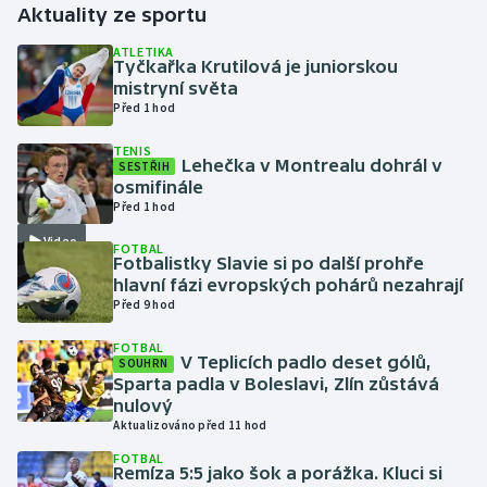
Aktuality ze sportu
Gymnastika
ATLETIKA
Tyčkařka Krutilová je juniorskou
mistryní světa
Házená
Před 1 hod
TENIS
Jezdectví
Lehečka v Montrealu dohrál v
SESTŘIH
osmifinále
Judo
Před 1 hod
Video
FOTBAL
Krasobruslení
Fotbalistky Slavie si po další prohře
hlavní fázi evropských pohárů nezahrají
Před 9 hod
Lezení
FOTBAL
Lyže a snowboard
V Teplicích padlo deset gólů,
SOUHRN
Sparta padla v Boleslavi, Zlín zůstává
nulový
Moderní pětiboj
Aktualizováno před 11 hod
FOTBAL
Motorsport
Remíza 5:5 jako šok a porážka. Kluci si