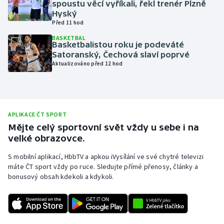
spoustu věcí vyříkali, řekl trenér Plzně
Hyský
Olympijské hry
Před 11 hod
Parasport
BASKETBAL
Basketbalistou roku je podeváté
Satoranský, Čechová slaví poprvé
Plavání
Aktualizováno před 12 hod
Plážový volejbal
Ragby
APLIKACE ČT SPORT
Mějte celý sportovní svět vždy u sebe i na
Rychlobruslení
velké obrazovce.
S mobilní aplikací, HbbTV a apkou iVysílání ve své chytré televizi
Rychlostní kanoistika
máte ČT sport vždy po ruce. Sledujte přímé přenosy, články a
bonusový obsah kdekoli a kdykoli.
Short track
Sportovní střelba