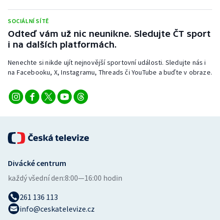
Stolní tenis
SOCIÁLNÍ SÍTĚ
Triatlon
Odteď vám už nic neunikne. Sledujte ČT sport
i na dalších platformách.
Veslování
Nenechte si nikde ujít nejnovější sportovní události. Sledujte nás i
na Facebooku, X, Instagramu, Threads či YouTube a buďte v obraze.
Vodní slalom
Volejbal
Ostatní
Divácké centrum
každý všední den:
8:00—16:00 hodin
261 136 113
info@ceskatelevize.cz