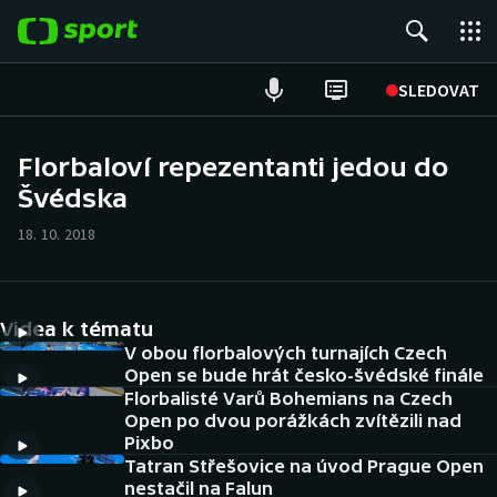
POPULÁRNÍ
SLEDOVAT
Fotbal
Florbaloví repezentanti jedou do
Švédska
Hokej
18. 10. 2018
Tenis
Atletika
Videa k tématu
Cyklistika
V obou florbalových turnajích Czech
Open se bude hrát česko-švédské finále
Florbalisté Varů Bohemians na Czech
DALŠÍ SPORTY
Open po dvou porážkách zvítězili nad
Pixbo
Americký fotbal
NEPŘEHLÉDNĚTE
Tatran Střešovice na úvod Prague Open
nestačil na Falun