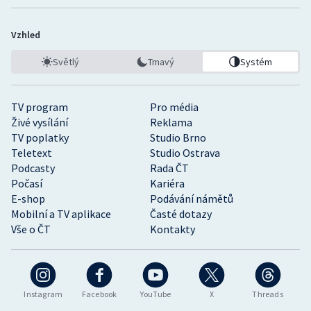
Vzhled
Světlý
Tmavý
Systém
TV program
Pro média
Živé vysílání
Reklama
TV poplatky
Studio Brno
Teletext
Studio Ostrava
Podcasty
Rada ČT
Počasí
Kariéra
E-shop
Podávání námětů
Mobilní a TV aplikace
Časté dotazy
Vše o ČT
Kontakty
Instagram
Facebook
YouTube
X
Threads