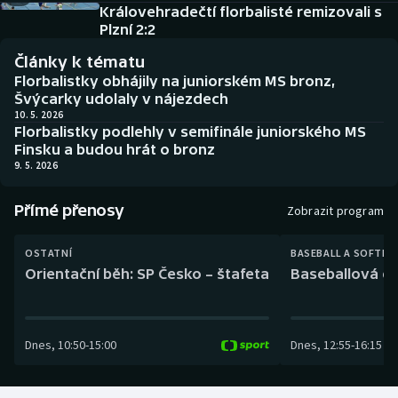
Baseball a softbal
Soutěže
Královehradečtí florbalisté remizovali s
Plzní 2:2
Basketbal
Historické návraty
Články k tématu
Florbalistky obhájily na juniorském MS bronz,
Biatlon
Aplikace ČT sport
Švýcarky udolaly v nájezdech
10. 5. 2026
Florbalistky podlehly v semifinále juniorského MS
Boby a skeleton
AZ kvíz
Finsku a budou hrát o bronz
9. 5. 2026
Box
Přímé přenosy
Zobrazit program
Curling
OSTATNÍ
BASEBALL A SOFTBA
Dostihy
Orientační běh: SP Česko – štafeta
Baseballová ex
Florbal
Dnes
,
10:50
-
15:00
Dnes
,
12:55
-
16:15
Futsal
Golf