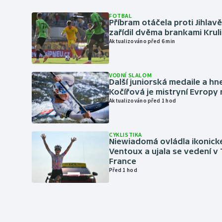
FOTBAL
Příbram otáčela proti Jihlav
zařídil dvěma brankami Krul
Aktualizováno před 6 min
VODNÍ SLALOM
Další juniorská medaile a hn
Kočířová je mistryní Evropy
Aktualizováno před 1 hod
CYKLISTIKA
Niewiadomá ovládla ikonick
Ventoux a ujala se vedení v
France
Před 1 hod