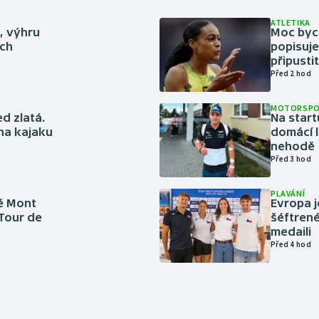
ATLETIKA
ě, výhru
Moc bych
ich
popisuje
připustit
Před 2 hod
MOTORSP
ed zlatá.
Na start
 na kajaku
domácí l
nehodě
Před 3 hod
PLAVÁNÍ
é Mont
Evropa j
 Tour de
šéftrené
medaili
Před 4 hod