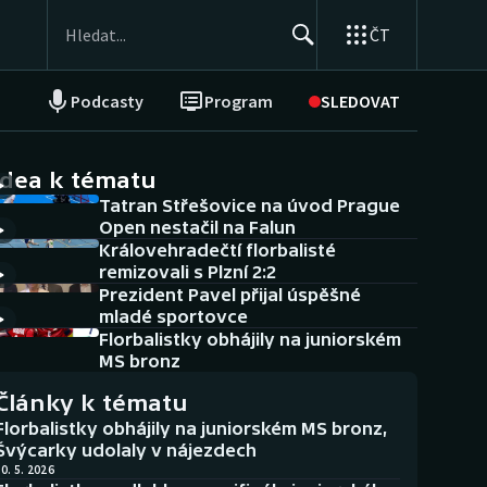
ČT
Podcasty
Program
SLEDOVAT
NEPŘEHLÉDNĚTE
Soutěže
idea k tématu
Tatran Střešovice na úvod Prague
Historické návraty
Open nestačil na Falun
Královehradečtí florbalisté
Aplikace ČT sport
remizovali s Plzní 2:2
Prezident Pavel přijal úspěšné
AZ kvíz
mladé sportovce
Florbalistky obhájily na juniorském
MS bronz
Články k tématu
Florbalistky obhájily na juniorském MS bronz,
Švýcarky udolaly v nájezdech
0. 5. 2026