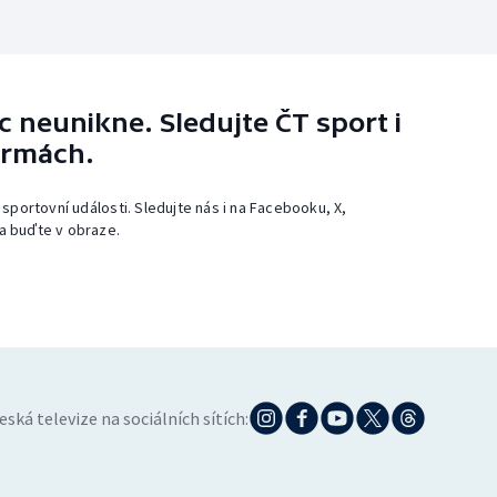
 neunikne. Sledujte ČT sport i
ormách.
 sportovní události. Sledujte nás i na Facebooku, X,
a buďte v obraze.
eská televize na sociálních sítích: