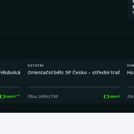
Moderní pětiboj
Triatlon
9
Motorsport
Veslování
Olympijské hry
Vodní slalom
Parasport
Volejbal
Plavání
Ostatní
OSTATNÍ
HO
l Hluboká
Orientační běh: SP Česko – střední trať
Ho
Plážový volejbal
Zítra
,
14:00
-
17:50
Zítr