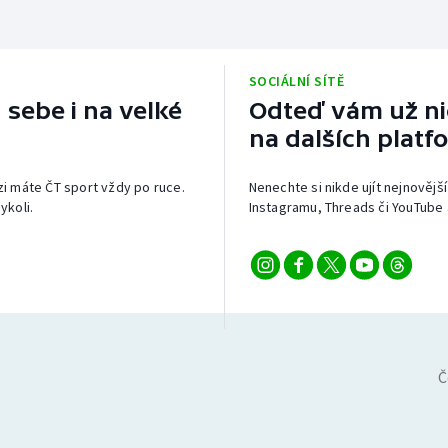
SOCIÁLNÍ SÍTĚ
 sebe i na velké
Odteď vám už nic
na dalších platf
izi máte ČT sport vždy po ruce.
Nenechte si nikde ujít nejnovější
ykoli.
Instagramu, Threads či YouTube 
Č