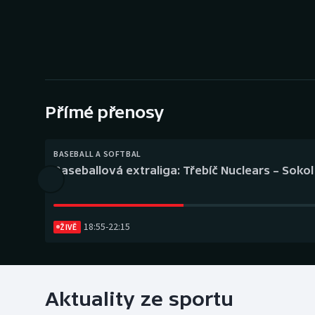
Curling
Dostihy
Florbal
Futsal
Přímé přenosy
Golf
BASEBALL A SOFTBAL
Baseballová extraliga: Třebíč Nuclears – Soko
Gymnastika
18:55
-
22:15
ŽIVĚ
Aktuality ze sportu