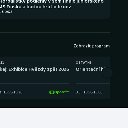
Florbalistky podlehly v semifinále juniorského
MS Finsku a budou hrát o bronz
. 5. 2026
Zobrazit program
KEJ
OSTATNÍ
kej: Exhibice Hvězdy zpět 2026
Orientační běh: SP Čes
a
,
16:55
-
19:30
9.8.
,
10:50
-
15:00