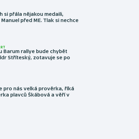
 si přála nějakou medaili,
 Manuel před ME. Tlak si nechce
ORT
u Barum rallye bude chybět
ídr Stříteský, zotavuje se po
e pro nás velká prověrka, říká
rka plavců Škábová a věří v