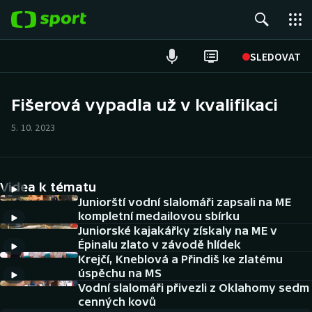
POPULÁRNÍ
SLEDOVAT
Fotbal
Fišerová vypadla už v kvalifikaci
Hokej
5. 10. 2023
Tenis
Videa k tématu
Atletika
Juniorští vodní slalomáři zapsali na ME
kompletní medailovou sbírku
Cyklistika
Juniorské kajakářky získaly na ME v
Épinalu zlato v závodě hlídek
DALŠÍ SPORTY
Krejčí, Kneblová a Přindiš ke zlatému
úspěchu na MS
Americký fotbal
Vodní slalomáři přivezli z Oklahomy sedm
NEPŘEHLÉDNĚTE
cenných kovů