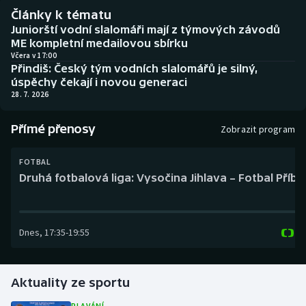
Baseball a softbal
Soutěže
Články k tématu
Juniorští vodní slalomáři mají z týmových závodů
Basketbal
Historické návraty
ME kompletní medailovou sbírku
Včera v 17:00
Přindiš: Český tým vodních slalomářů je silný,
Biatlon
Aplikace ČT sport
úspěchy čekají i novou generaci
28. 7. 2026
Boby a skeleton
AZ kvíz
Přímé přenosy
Zobrazit program
Box
FOTBAL
Curling
Druhá fotbalová liga: Vysočina Jihlava – Fotbal Příb
Dostihy
Dnes
,
17:35
-
19:55
Florbal
Futsal
Aktuality ze sportu
Golf
PLAVÁNÍ