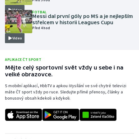
Olympijské hry
Video
FOTBAL
Messi dal první góly po MS a je nejlepším
střelcem v historii Leagues Cupu
Parasport
Před 4 hod
Video
Plavání
Plážový volejbal
APLIKACE ČT SPORT
Mějte celý sportovní svět vždy u sebe i na
Ragby
velké obrazovce.
Rychlobruslení
S mobilní aplikací, HbbTV a apkou iVysílání ve své chytré televizi
máte ČT sport vždy po ruce. Sledujte přímé přenosy, články a
bonusový obsah kdekoli a kdykoli.
Rychlostní kanoistika
Short track
Sportovní střelba