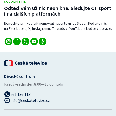
SOCIÁLNÍ SÍTĚ
Stolní tenis
Odteď vám už nic neunikne. Sledujte ČT sport
i na dalších platformách.
Triatlon
Nenechte si nikde ujít nejnovější sportovní události. Sledujte nás i
Veslování
na Facebooku, X, Instagramu, Threads či YouTube a buďte v obraze.
Vodní slalom
Volejbal
Ostatní
Divácké centrum
každý všední den:
8:00—16:00 hodin
261 136 113
info@ceskatelevize.cz