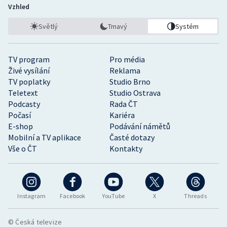
Vzhled
Světlý
Tmavý
Systém
TV program
Pro média
Živé vysílání
Reklama
TV poplatky
Studio Brno
Teletext
Studio Ostrava
Podcasty
Rada ČT
Počasí
Kariéra
E-shop
Podávání námětů
Mobilní a TV aplikace
Časté dotazy
Vše o ČT
Kontakty
Instagram
Facebook
YouTube
X
Threads
© Česká televize