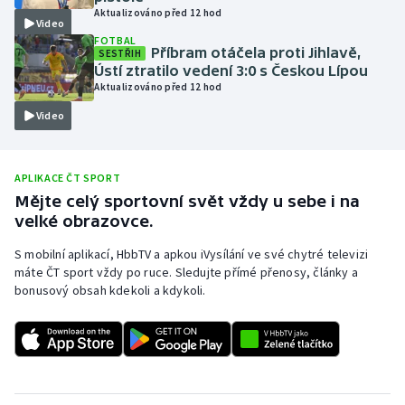
Aktualizováno před 12 hod
Video
Olympijské hry
FOTBAL
Příbram otáčela proti Jihlavě,
SESTŘIH
Parasport
Ústí ztratilo vedení 3:0 s Českou Lípou
Aktualizováno před 12 hod
Plavání
Video
Plážový volejbal
APLIKACE ČT SPORT
Ragby
Mějte celý sportovní svět vždy u sebe i na
velké obrazovce.
Rychlobruslení
S mobilní aplikací, HbbTV a apkou iVysílání ve své chytré televizi
máte ČT sport vždy po ruce. Sledujte přímé přenosy, články a
Rychlostní kanoistika
bonusový obsah kdekoli a kdykoli.
Short track
Sportovní střelba