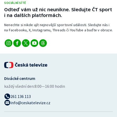
SOCIÁLNÍ SÍTĚ
Stolní tenis
Odteď vám už nic neunikne. Sledujte ČT sport
i na dalších platformách.
Triatlon
Nenechte si nikde ujít nejnovější sportovní události. Sledujte nás i
Veslování
na Facebooku, X, Instagramu, Threads či YouTube a buďte v obraze.
Vodní slalom
Volejbal
Ostatní
Divácké centrum
každý všední den:
8:00—16:00 hodin
261 136 113
info@ceskatelevize.cz