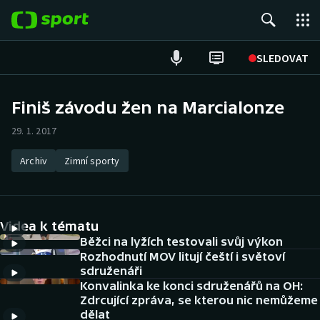
POPULÁRNÍ
SLEDOVAT
Fotbal
Finiš závodu žen na Marcialonze
Hokej
29. 1. 2017
Tenis
Archiv
Zimní sporty
Atletika
Videa k tématu
Cyklistika
Běžci na lyžích testovali svůj výkon
Rozhodnutí MOV litují čeští i světoví
DALŠÍ SPORTY
sdruženáři
Konvalinka ke konci sdruženářů na OH:
Americký fotbal
NEPŘEHLÉDNĚTE
Zdrcující zpráva, se kterou nic nemůžeme
dělat