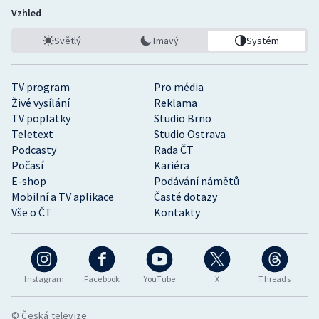
Vzhled
Světlý
Tmavý
Systém
TV program
Pro média
Živé vysílání
Reklama
TV poplatky
Studio Brno
Teletext
Studio Ostrava
Podcasty
Rada ČT
Počasí
Kariéra
E-shop
Podávání námětů
Mobilní a TV aplikace
Časté dotazy
Vše o ČT
Kontakty
Instagram
Facebook
YouTube
X
Threads
© Česká televize