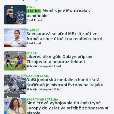
TENIS
Menšík je v Montrealu v
SESTŘIH
Gymnastika
osmifinále
Před 11 min
Házená
PLAVÁNÍ
Seemanová se před ME cítí zpět ve
Jezdectví
formě a chce útočit na osobní rekord
Před 2 hod
Judo
FOTBAL
Liberec díky gólu Dulaye připravil
Krasobruslení
Zbrojovku o neporazitelnost
Aktualizováno před 9 hod
Lezení
VODNÍ SLALOM
Další juniorská medaile a hned zlatá.
Lyže a snowboard
Kočířová je mistryní Evropy na kajaku
Aktualizováno před 12 hod
Moderní pětiboj
Video
SPORTOVNÍ STŘELBA
Šindlerová vybojovala titul mistryně
Evropy do 23 let ve střelbě ze sportovní
Motorsport
pistole