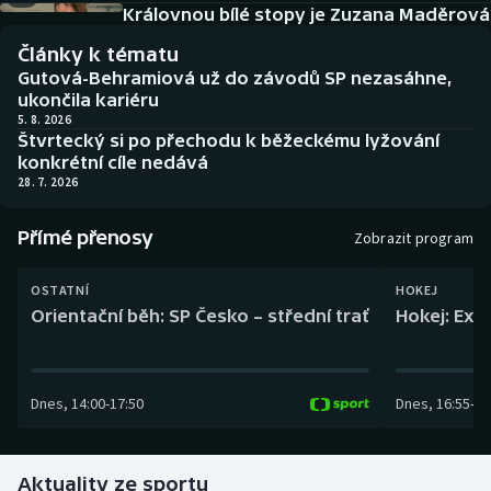
Baseball a softbal
Soutěže
Královnou bílé stopy je Zuzana Maděrová
Články k tématu
Basketbal
Historické návraty
Gutová-Behramiová už do závodů SP nezasáhne,
ukončila kariéru
Biatlon
Aplikace ČT sport
5. 8. 2026
Štvrtecký si po přechodu k běžeckému lyžování
konkrétní cíle nedává
Boby a skeleton
AZ kvíz
28. 7. 2026
Box
Přímé přenosy
Zobrazit program
Curling
OSTATNÍ
HOKEJ
Orientační běh: SP Česko – střední trať
Hokej: Exh
Dostihy
Florbal
Dnes
,
14:00
-
17:50
Dnes
,
16:55
-
19
Futsal
Aktuality ze sportu
Golf