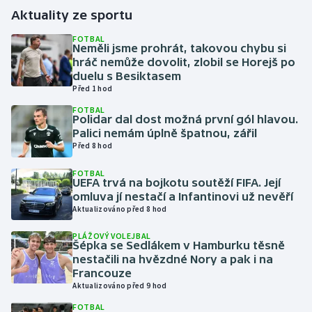
Aktuality ze sportu
Gymnastika
FOTBAL
Neměli jsme prohrát, takovou chybu si
hráč nemůže dovolit, zlobil se Horejš po
Házená
duelu s Besiktasem
Před 1 hod
Jezdectví
FOTBAL
Polidar dal dost možná první gól hlavou.
Judo
Palici nemám úplně špatnou, zářil
Před 8 hod
Krasobruslení
FOTBAL
UEFA trvá na bojkotu soutěží FIFA. Její
omluva jí nestačí a Infantinovi už nevěří
Lezení
Aktualizováno před 8 hod
Lyže a snowboard
PLÁŽOVÝ VOLEJBAL
Šépka se Sedlákem v Hamburku těsně
nestačili na hvězdné Nory a pak i na
Moderní pětiboj
Francouze
Aktualizováno před 9 hod
Motorsport
FOTBAL