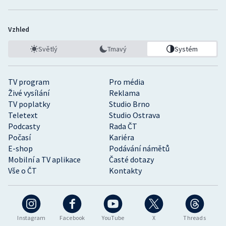
Vzhled
Světlý
Tmavý
Systém
TV program
Pro média
Živé vysílání
Reklama
TV poplatky
Studio Brno
Teletext
Studio Ostrava
Podcasty
Rada ČT
Počasí
Kariéra
E-shop
Podávání námětů
Mobilní a TV aplikace
Časté dotazy
Vše o ČT
Kontakty
Instagram
Facebook
YouTube
X
Threads