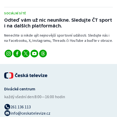
Stolní tenis
SOCIÁLNÍ SÍTĚ
Triatlon
Odteď vám už nic neunikne. Sledujte ČT sport
i na dalších platformách.
Veslování
Nenechte si nikde ujít nejnovější sportovní události. Sledujte nás i
na Facebooku, X, Instagramu, Threads či YouTube a buďte v obraze.
Vodní slalom
Volejbal
Ostatní
Divácké centrum
každý všední den:
8:00—16:00 hodin
261 136 113
info@ceskatelevize.cz