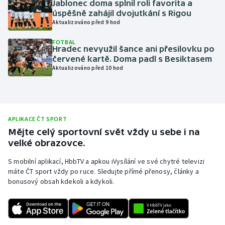
Jablonec doma splnil roli favorita a
úspěšně zahájil dvojutkání s Rigou
Olympijské hry
Aktualizováno před 9 hod
Parasport
FOTBAL
Hradec nevyužil šance ani přesilovku po
červené kartě. Doma padl s Besiktasem
Plavání
Aktualizováno před 10 hod
Plážový volejbal
Ragby
APLIKACE ČT SPORT
Mějte celý sportovní svět vždy u sebe i na
Rychlobruslení
velké obrazovce.
Rychlostní kanoistika
S mobilní aplikací, HbbTV a apkou iVysílání ve své chytré televizi
máte ČT sport vždy po ruce. Sledujte přímé přenosy, články a
bonusový obsah kdekoli a kdykoli.
Short track
Sportovní střelba