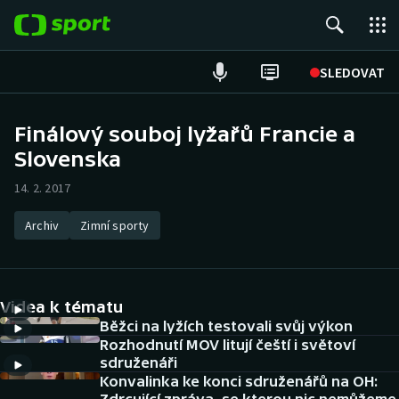
POPULÁRNÍ
SLEDOVAT
Fotbal
Finálový souboj lyžařů Francie a
Slovenska
Hokej
14. 2. 2017
Tenis
Archiv
Zimní sporty
Atletika
Cyklistika
Videa k tématu
DALŠÍ SPORTY
Běžci na lyžích testovali svůj výkon
Rozhodnutí MOV litují čeští i světoví
sdruženáři
Americký fotbal
NEPŘEHLÉDNĚTE
Konvalinka ke konci sdruženářů na OH: