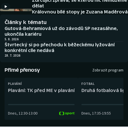
Zdrcující zpráva, se kterou nic nemůžeme
Baseball a softbal
Soutěže
dělat
Královnou bílé stopy je Zuzana Maděrová
Basketbal
Historické návraty
Články k tématu
Gutová-Behramiová už do závodů SP nezasáhne,
Biatlon
Aplikace ČT sport
ukončila kariéru
5. 8. 2026
Štvrtecký si po přechodu k běžeckému lyžování
Boby a skeleton
AZ kvíz
konkrétní cíle nedává
28. 7. 2026
Box
Přímé přenosy
Zobrazit program
Curling
PLAVÁNÍ
FOTBAL
Dostihy
Plavání: TK před ME v plavání
Druhá fotbalová liga
Florbal
Dnes
,
12:30
-
13:00
Dnes
,
17:35
-
19:55
Futsal
Golf