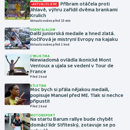
Příbram otáčela proti
AKTUALIZUJEME
Jihlavě, výhru zařídil dvěma brankami
Gymnastika
Krulich
Aktualizováno před 15 min
Házená
VODNÍ SLALOM
Další juniorská medaile a hned zlatá.
Kočířová je mistryní Evropy na kajaku
Jezdectví
Aktualizováno před 1 hod
Judo
CYKLISTIKA
Niewiadomá ovládla ikonické Mont
Ventoux a ujala se vedení v Tour de
Krasobruslení
France
Před 1 hod
Lezení
ATLETIKA
Moc bych si přála nějakou medaili,
popisuje Manuel před ME. Tlak si nechce
Lyže a snowboard
připustit
Před 1 hod
Moderní pětiboj
MOTORSPORT
Na startu Barum rallye bude chybět
Motorsport
domácí lídr Stříteský, zotavuje se po