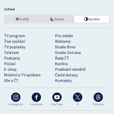
Vzhled
Světlý
Tmavý
Systém
TV program
Pro média
Živé vysílání
Reklama
TV poplatky
Studio Brno
Teletext
Studio Ostrava
Podcasty
Rada ČT
Počasí
Kariéra
E-shop
Podávání námětů
Mobilní a TV aplikace
Časté dotazy
Vše o ČT
Kontakty
Instagram
Facebook
YouTube
X
Threads