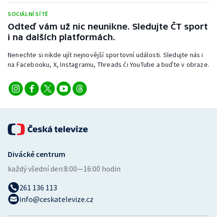
Stolní tenis
SOCIÁLNÍ SÍTĚ
Odteď vám už nic neunikne. Sledujte ČT sport
Triatlon
i na dalších platformách.
Veslování
Nenechte si nikde ujít nejnovější sportovní události. Sledujte nás i
na Facebooku, X, Instagramu, Threads či YouTube a buďte v obraze.
Vodní slalom
Volejbal
Ostatní
Divácké centrum
každý všední den:
8:00—16:00 hodin
261 136 113
info@ceskatelevize.cz