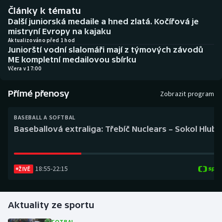
Baseball a softbal
Soutěže
Články k tématu
Další juniorská medaile a hned zlatá. Kočířová je
Basketbal
Historické návraty
mistryní Evropy na kajaku
Aktualizováno před 1 hod
Juniorští vodní slalomáři mají z týmových závodů
Biatlon
Aplikace ČT sport
ME kompletní medailovou sbírku
Včera v 17:00
Boby a skeleton
AZ kvíz
Přímé přenosy
Zobrazit program
Box
BASEBALL A SOFTBAL
Curling
Baseballová extraliga: Třebíč Nuclears – Sokol Hlub
Dostihy
18:55
-
22:15
ŽIVĚ
Florbal
Futsal
Aktuality ze sportu
Golf
FOTBAL