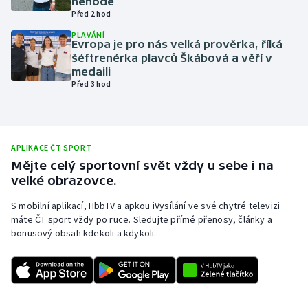
nehodě
Před 2 hod
Olympijské hry
PLAVÁNÍ
Evropa je pro nás velká prověrka, říká
Parasport
šéftrenérka plavců Škábová a věří v
medaili
Před 3 hod
Plavání
Plážový volejbal
APLIKACE ČT SPORT
Ragby
Mějte celý sportovní svět vždy u sebe i na
velké obrazovce.
Rychlobruslení
S mobilní aplikací, HbbTV a apkou iVysílání ve své chytré televizi
Rychlostní kanoistika
máte ČT sport vždy po ruce. Sledujte přímé přenosy, články a
bonusový obsah kdekoli a kdykoli.
Short track
Sportovní střelba