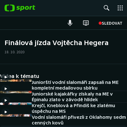
POPULÁRNÍ
SLEDOVAT
Fotbal
Finálová jízda Vojtěcha Hegera
Hokej
18. 10. 2020
Tenis
Videa k tématu
Atletika
Juniorští vodní slalomáři zapsali na ME
kompletní medailovou sbírku
Cyklistika
Juniorské kajakářky získaly na ME v
Épinalu zlato v závodě hlídek
DALŠÍ SPORTY
Krejčí, Kneblová a Přindiš ke zlatému
úspěchu na MS
Americký fotbal
Vodní slalomáři přivezli z Oklahomy sedm
NEPŘEHLÉDNĚTE
cenných kovů