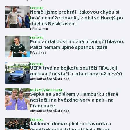
FOTBAL
Neměli jsme prohrát, takovou chybu si
Gymnastika
hráč nemůže dovolit, zlobil se Horejš po
duelu s Besiktasem
Házená
Před 53 min
FOTBAL
Jezdectví
Polidar dal dost možná první gól hlavou.
Palici nemám úplně špatnou, zářil
Před 8 hod
Judo
FOTBAL
UEFA trvá na bojkotu soutěží FIFA. Její
Krasobruslení
omluva jí nestačí a Infantinovi už nevěří
Aktualizováno před 8 hod
Lezení
PLÁŽOVÝ VOLEJBAL
Šépka se Sedlákem v Hamburku těsně
Lyže a snowboard
nestačili na hvězdné Nory a pak i na
Francouze
Moderní pětiboj
Aktualizováno před 8 hod
FOTBAL
Jablonec doma splnil roli favorita a
Motorsport
úspěšně zahájil dvojutkání s Rigou