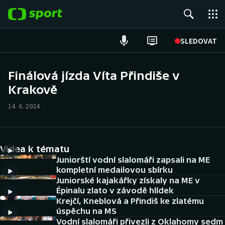
POPULÁRNÍ
SLEDOVAT
Fotbal
Finálová jízda Víta Přindiše v
Krakově
Hokej
14. 6. 2024
Tenis
Atletika
Videa k tématu
Cyklistika
Juniorští vodní slalomáři zapsali na ME
kompletní medailovou sbírku
Juniorské kajakářky získaly na ME v
DALŠÍ SPORTY
Épinalu zlato v závodě hlídek
Krejčí, Kneblová a Přindiš ke zlatému
Americký fotbal
NEPŘEHLÉDNĚTE
úspěchu na MS
Vodní slalomáři přivezli z Oklahomy sedm