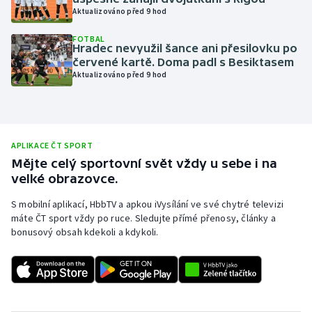
Aktualizováno před 9 hod
Olympijské hry
FOTBAL
Hradec nevyužil šance ani přesilovku po
Parasport
červené kartě. Doma padl s Besiktasem
Aktualizováno před 9 hod
Plavání
Plážový volejbal
APLIKACE ČT SPORT
Ragby
Mějte celý sportovní svět vždy u sebe i na
velké obrazovce.
Rychlobruslení
S mobilní aplikací, HbbTV a apkou iVysílání ve své chytré televizi
máte ČT sport vždy po ruce. Sledujte přímé přenosy, články a
Rychlostní kanoistika
bonusový obsah kdekoli a kdykoli.
Short track
Sportovní střelba