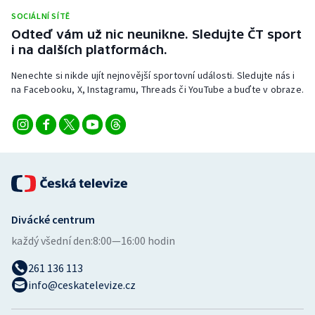
Stolní tenis
SOCIÁLNÍ SÍTĚ
Odteď vám už nic neunikne. Sledujte ČT sport
Triatlon
i na dalších platformách.
Nenechte si nikde ujít nejnovější sportovní události. Sledujte nás i
Veslování
na Facebooku, X, Instagramu, Threads či YouTube a buďte v obraze.
Vodní slalom
Volejbal
Ostatní
Divácké centrum
každý všední den:
8:00—16:00 hodin
261 136 113
info@ceskatelevize.cz