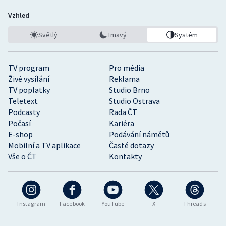
Vzhled
Světlý
Tmavý
Systém
TV program
Pro média
Živé vysílání
Reklama
TV poplatky
Studio Brno
Teletext
Studio Ostrava
Podcasty
Rada ČT
Počasí
Kariéra
E-shop
Podávání námětů
Mobilní a TV aplikace
Časté dotazy
Vše o ČT
Kontakty
Instagram
Facebook
YouTube
X
Threads