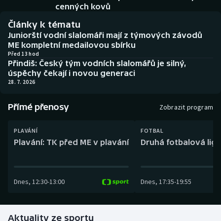
Baseball a softbal
Soutěže
cenných kovů
Články k tématu
Basketbal
Historické návraty
Juniorští vodní slalomáři mají z týmových závodů
ME kompletní medailovou sbírku
Biatlon
Aplikace ČT sport
Před 13 hod
Přindiš: Český tým vodních slalomářů je silný,
úspěchy čekají i novou generaci
Boby a skeleton
AZ kvíz
28. 7. 2026
Box
Přímé přenosy
Zobrazit program
Curling
PLAVÁNÍ
FOTBAL
Plavání: TK před ME v plavání
Druhá fotbalová liga
Dostihy
Florbal
Dnes
,
12:30
-
13:00
Dnes
,
17:35
-
19:55
Futsal
Aktuality ze sportu
Golf