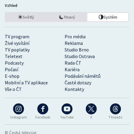
Vzhled
Světlý
Tmavý
Systém
TV program
Pro média
Živé vysílání
Reklama
TV poplatky
Studio Brno
Teletext
Studio Ostrava
Podcasty
Rada ČT
Počasí
Kariéra
E-shop
Podávání námětů
Mobilní a TV aplikace
Časté dotazy
Vše o ČT
Kontakty
Instagram
Facebook
YouTube
X
Threads
© Česká televize