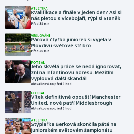
ATLETIKA
Kvalifikace a finále v jeden den? Asi si
Gymnastika
nás pletou s vícebojaři, rýpl si Staněk
Před 38 min
Házená
VESLOVÁNÍ
Párová čtyřka juniorek si vyjela v
Jezdectví
Plovdivu světové stříbro
Před 50 min
Judo
FOTBAL
Jeho skvělá práce se nedá ignorovat,
Krasobruslení
zní na Infantinovu adresu. Mezitím
vyplouvá další skandál
Aktualizováno před 1 hod
Lezení
FOTBAL
Vítek definitivně opouští Manchester
Lyže a snowboard
United, nově patří Middlesbrough
Aktualizováno před 1 hod
Moderní pětiboj
ATLETIKA
Stýplařka Berková skončila pátá na
Motorsport
juniorském světovém šampionátu