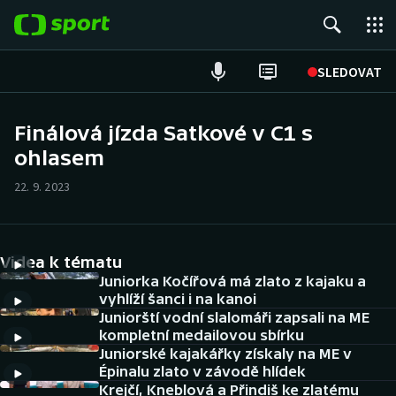
POPULÁRNÍ
SLEDOVAT
Fotbal
Finálová jízda Satkové v C1 s
ohlasem
Hokej
22. 9. 2023
Tenis
Atletika
Videa k tématu
Cyklistika
Juniorka Kočířová má zlato z kajaku a
vyhlíží šanci i na kanoi
Juniorští vodní slalomáři zapsali na ME
DALŠÍ SPORTY
kompletní medailovou sbírku
Juniorské kajakářky získaly na ME v
Americký fotbal
NEPŘEHLÉDNĚTE
Épinalu zlato v závodě hlídek
Krejčí, Kneblová a Přindiš ke zlatému