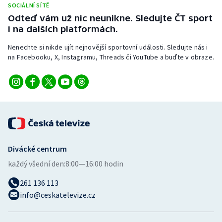
SOCIÁLNÍ SÍTĚ
Stolní tenis
Odteď vám už nic neunikne. Sledujte ČT sport
i na dalších platformách.
Triatlon
Nenechte si nikde ujít nejnovější sportovní události. Sledujte nás i
Veslování
na Facebooku, X, Instagramu, Threads či YouTube a buďte v obraze.
Vodní slalom
Volejbal
Ostatní
Divácké centrum
každý všední den:
8:00—16:00 hodin
261 136 113
info@ceskatelevize.cz