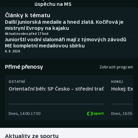
Baseball a softbal
Soutěže
úspěchu na MS
Články k tématu
Basketbal
Historické návraty
Další juniorská medaile a hned zlatá. Kočířová je
mistryní Evropy na kajaku
Biatlon
Aplikace ČT sport
Aktualizováno před 17 hod
Juniorští vodní slalomáři mají z týmových závodů
ME kompletní medailovou sbírku
Boby a skeleton
AZ kvíz
6. 8. 2026
Box
Přímé přenosy
Zobrazit program
Curling
OSTATNÍ
HOKEJ
Orientační běh: SP Česko – střední trať
Hokej: Exh
Dostihy
Florbal
Dnes
,
14:00
-
17:50
Dnes
,
16:55
-
19
Futsal
Aktuality ze sportu
Golf