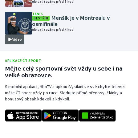
Aktualizováno před 3 hod
Olympijské hry
TENIS
Menšík je v Montrealu v
SESTŘIH
Parasport
osmifinále
Aktualizováno před 4 hod
Plavání
Video
Plážový volejbal
APLIKACE ČT SPORT
Ragby
Mějte celý sportovní svět vždy u sebe i na
velké obrazovce.
Rychlobruslení
S mobilní aplikací, HbbTV a apkou iVysílání ve své chytré televizi
máte ČT sport vždy po ruce. Sledujte přímé přenosy, články a
Rychlostní kanoistika
bonusový obsah kdekoli a kdykoli.
Short track
Sportovní střelba