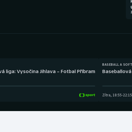
Moderní pětiboj
Triatlon
2
Motorsport
Veslování
Olympijské hry
Vodní slalom
Parasport
Volejbal
Plavání
Ostatní
BASEBALL A SOF
á liga: Vysočina Jihlava – Fotbal Příbram
Baseballová 
Plážový volejbal
Zítra
,
18:55
-
22:15