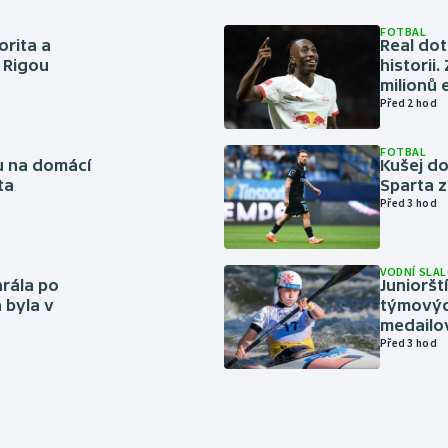
FOTBAL
orita a
Real dot
s Rigou
historii
milionů 
Před 2 hod
FOTBAL
vu na domácí
Kušej do
ta
Sparta z
Před 3 hod
VODNÍ SLA
rála po
Junioršt
 byla v
týmovýc
medailo
Před 3 hod