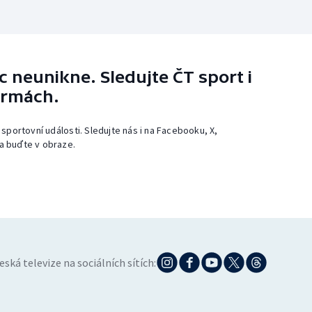
 neunikne. Sledujte ČT sport i
ormách.
 sportovní události. Sledujte nás i na Facebooku, X,
a buďte v obraze.
eská televize na sociálních sítích: