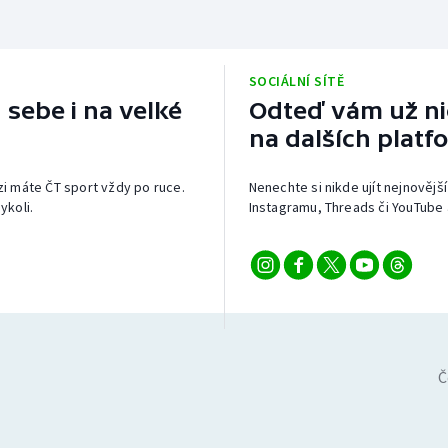
SOCIÁLNÍ SÍTĚ
 sebe i na velké
Odteď vám už nic
na dalších platf
izi máte ČT sport vždy po ruce.
Nenechte si nikde ujít nejnovější
ykoli.
Instagramu, Threads či YouTube 
Č