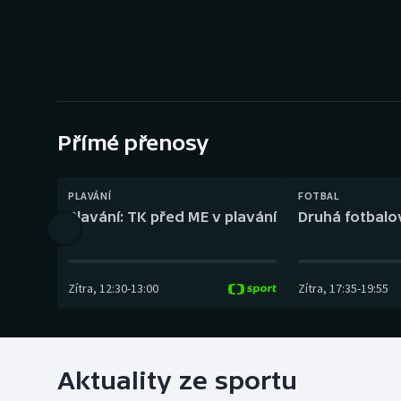
Curling
Dostihy
Florbal
Futsal
Přímé přenosy
Golf
PLAVÁNÍ
FOTBAL
Plavání: TK před ME v plavání
Druhá fotbalov
Gymnastika
Zítra
,
12:30
-
13:00
Zítra
,
17:35
-
19:55
Aktuality ze sportu