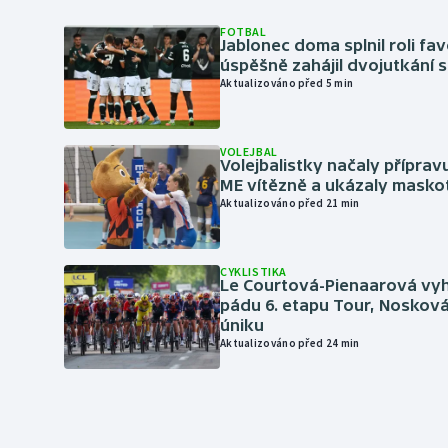
FOTBAL
Jablonec doma splnil roli fav
úspěšně zahájil dvojutkání 
Aktualizováno před 5 min
VOLEJBAL
Volejbalistky načaly přípra
ME vítězně a ukázaly masko
Aktualizováno před 21 min
CYKLISTIKA
Le Courtová-Pienaarová vyh
pádu 6. etapu Tour, Nosková
úniku
Aktualizováno před 24 min