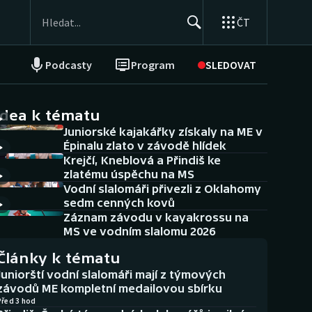
ČT
Podcasty
Program
SLEDOVAT
NEPŘEHLÉDNĚTE
Soutěže
idea k tématu
Juniorské kajakářky získaly na ME v
Historické návraty
Épinalu zlato v závodě hlídek
Krejčí, Kneblová a Přindiš ke
Aplikace ČT sport
zlatému úspěchu na MS
Vodní slalomáři přivezli z Oklahomy
AZ kvíz
sedm cenných kovů
Záznam závodu v kayakrossu na
MS ve vodním slalomu 2026
Články k tématu
Juniorští vodní slalomáři mají z týmových
závodů ME kompletní medailovou sbírku
Před 3 hod