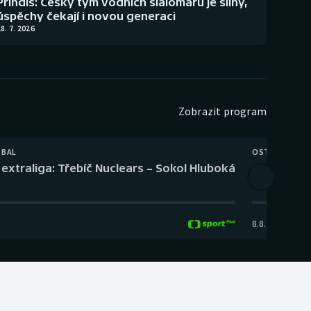
Přindiš: Český tým vodních slalomářů je silný,
úspěchy čekají i novou generaci
8. 7. 2026
Zobrazit program
TBAL
OSTATNÍ
extraliga: Třebíč Nuclears – Sokol Hluboká
Orientační
8.8.
,
14:00
-
17: