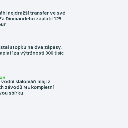
áhl nejdražší transfer ve své
. Za Diomandeho zaplatil 125
eur
stal stopku na dva zápasy,
aplatí za výtržnosti 300 tisíc
LOM
í vodní slalomáři mají z
h závodů ME kompletní
vou sbírku