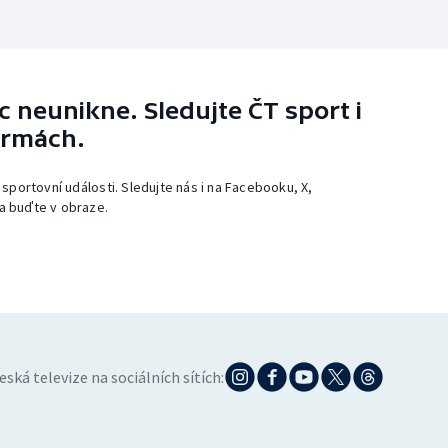
 neunikne. Sledujte ČT sport i
ormách.
 sportovní události. Sledujte nás i na Facebooku, X,
a buďte v obraze.
eská televize na sociálních sítích: