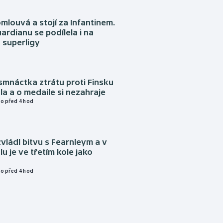
omlouvá a stojí za Infantinem.
ardianu se podílela i na
 superligy
mnáctka ztrátu proti Finsku
a a o medaile si nezahraje
o před 4 hod
vládl bitvu s Fearnleym a v
u je ve třetím kole jako
o před 4 hod