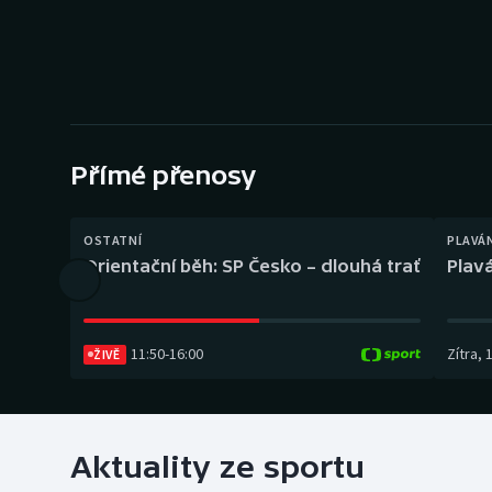
Curling
Dostihy
Florbal
Futsal
Přímé přenosy
Golf
OSTATNÍ
PLAVÁ
Orientační běh: SP Česko – dlouhá trať
Plavá
Gymnastika
11:50
-
16:00
Zítra
,
ŽIVĚ
Aktuality ze sportu