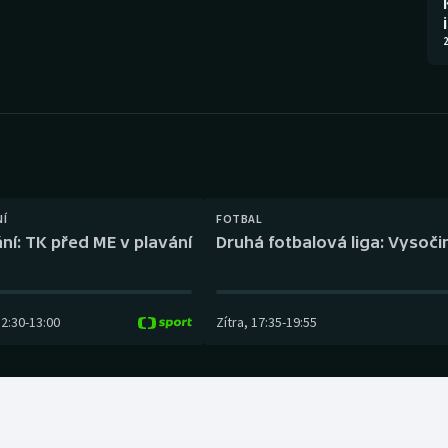
Moderní pětiboj
Triatlon
2
Motorsport
Veslování
Olympijské hry
Vodní slalom
Parasport
Volejbal
Plavání
Ostatní
NÍ
FOTBAL
ní: TK před ME v plavání
Druhá fotbalová liga: Vysočin
Plážový volejbal
12:30
-
13:00
Zítra
,
17:35
-
19:55