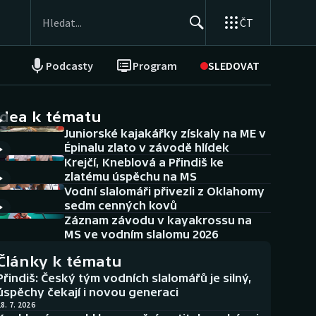
ČT
Podcasty
Program
SLEDOVAT
NEPŘEHLÉDNĚTE
Soutěže
idea k tématu
Juniorské kajakářky získaly na ME v
Historické návraty
Épinalu zlato v závodě hlídek
Krejčí, Kneblová a Přindiš ke
Aplikace ČT sport
zlatému úspěchu na MS
Vodní slalomáři přivezli z Oklahomy
AZ kvíz
sedm cenných kovů
Záznam závodu v kayakrossu na
MS ve vodním slalomu 2026
Články k tématu
Přindiš: Český tým vodních slalomářů je silný,
úspěchy čekají i novou generaci
8. 7. 2026