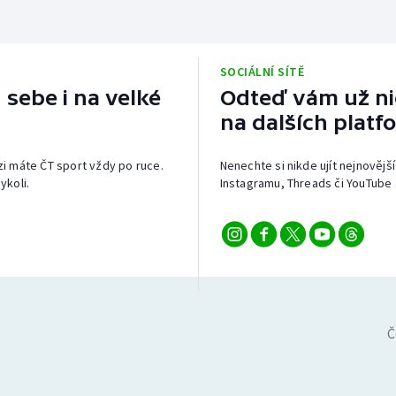
SOCIÁLNÍ SÍTĚ
 sebe i na velké
Odteď vám už nic
na dalších platf
izi máte ČT sport vždy po ruce.
Nenechte si nikde ujít nejnovější
ykoli.
Instagramu, Threads či YouTube 
Č