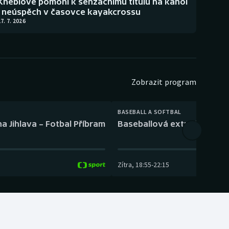
Kneblové pomohl k senzačnímu titulu na kánoi
i neúspěch v časovce kayakcrossu
7. 7. 2026
Zobrazit program
BASEBALL A SOFTBAL
a Jihlava – Fotbal Příbram
Baseballová extraliga: Tře
Zítra
,
18:55
-
22:15