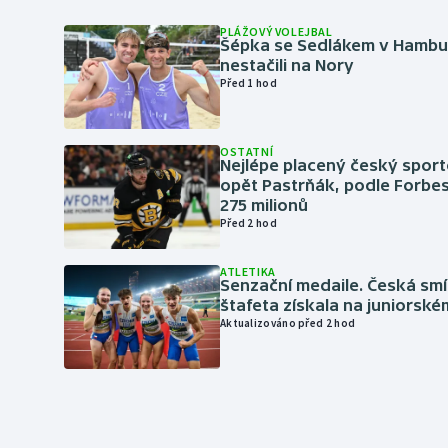
PLÁŽOVÝ VOLEJBAL
Šépka se Sedlákem v Hambu
nestačili na Nory
Před 1 hod
OSTATNÍ
Nejlépe placený český sport
opět Pastrňák, podle Forbes
275 milionů
Před 2 hod
ATLETIKA
Senzační medaile. Česká sm
štafeta získala na juniorské
Aktualizováno před 2 hod