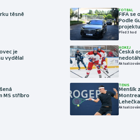
FOTBAL
rku těsně
FIFA se 
Podle Gu
projektu
Před 3 hod
HOKEJ
ovec je
Česká os
u vydělal
nedotáhl
Aktualizován
TENIS
íšená
Menšík z
m MS stříbro
Montreal
Lehečka
Aktualizován