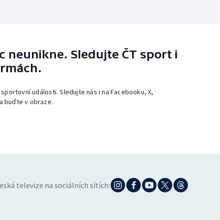
 neunikne. Sledujte ČT sport i
ormách.
 sportovní události. Sledujte nás i na Facebooku, X,
a buďte v obraze.
eská televize na sociálních sítích: