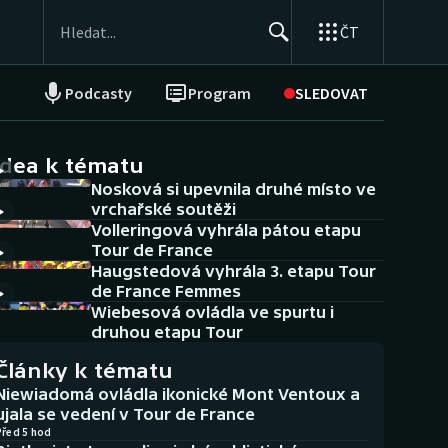
ČT
Podcasty
Program
SLEDOVAT
NEPŘEHLÉDNĚTE
Soutěže
idea k tématu
Nosková si upevnila druhé místo ve
Historické návraty
vrchařské soutěži
Volleringová vyhrála pátou etapu
Aplikace ČT sport
Tour de France
Haugstedová vyhrála 3. etapu Tour
AZ kvíz
de France Femmes
Wiebesová ovládla ve spurtu i
druhou etapu Tour
Články k tématu
Niewiadomá ovládla ikonické Mont Ventoux a
ujala se vedení v Tour de France
Před 5 hod