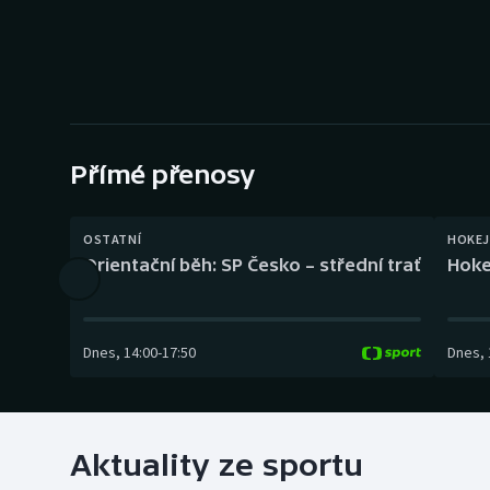
Curling
Dostihy
Florbal
Futsal
Přímé přenosy
Golf
OSTATNÍ
HOKEJ
Orientační běh: SP Česko – střední trať
Hoke
Gymnastika
Dnes
,
14:00
-
17:50
Dnes
,
Aktuality ze sportu