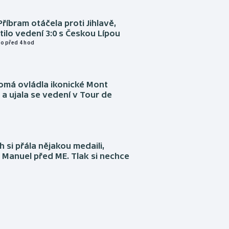
Příbram otáčela proti Jihlavě,
atilo vedení 3:0 s Českou Lípou
o před 4 hod
omá ovládla ikonické Mont
a ujala se vedení v Tour de
 si přála nějakou medaili,
 Manuel před ME. Tlak si nechce