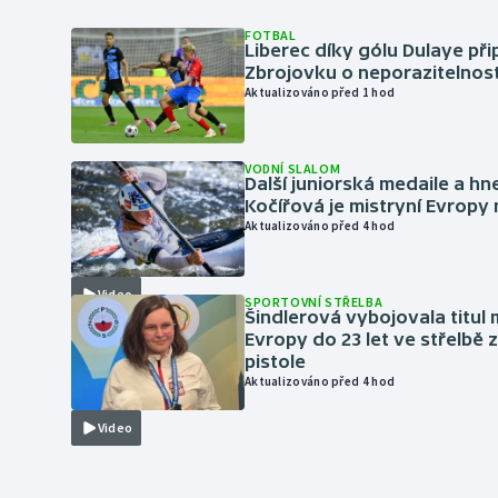
FOTBAL
Liberec díky gólu Dulaye přip
Zbrojovku o neporazitelnos
Aktualizováno před 1 hod
VODNÍ SLALOM
Další juniorská medaile a hn
Kočířová je mistryní Evropy
Aktualizováno před 4 hod
Video
SPORTOVNÍ STŘELBA
Šindlerová vybojovala titul 
Evropy do 23 let ve střelbě 
pistole
Aktualizováno před 4 hod
Video