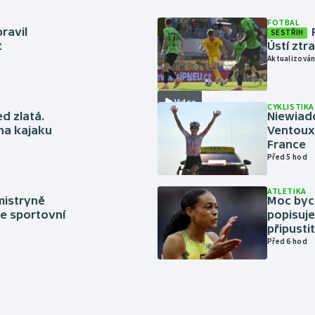
FOTBAL
ravil
SESTŘIH
t
Ústí ztr
Aktualizován
Video
CYKLISTIKA
ed zlatá.
Niewiad
 na kajaku
Ventoux 
France
Před 5 hod
ATLETIKA
mistryně
Moc bych
ze sportovní
popisuje
připustit
Před 6 hod