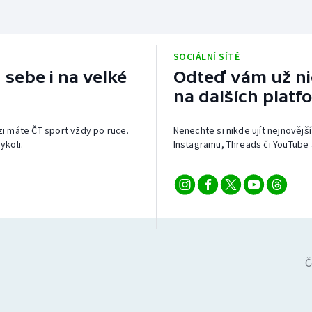
SOCIÁLNÍ SÍTĚ
 sebe i na velké
Odteď vám už nic
na dalších platf
izi máte ČT sport vždy po ruce.
Nenechte si nikde ujít nejnovější
ykoli.
Instagramu, Threads či YouTube 
Č