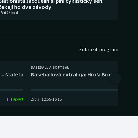
Biatlonista Jacquelin si plní cyklistický sen,
čekají ho dva závody
Před 14 hod
Zobrazit program
BASEBALL A SOFTBAL
 – štafeta
Baseballová extraliga: Hroši Brno – Eagles
Zítra
,
12:55
-
16:15