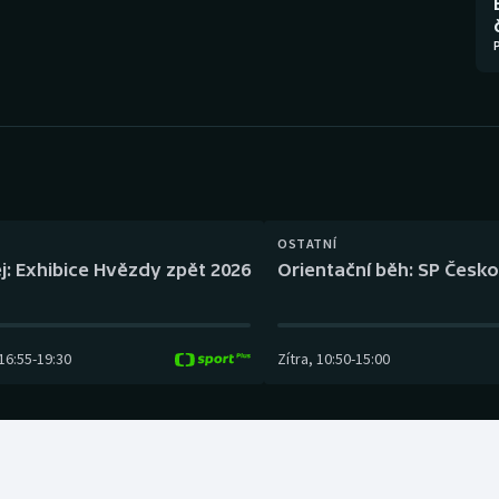
Moderní pětiboj
Triatlon
Motorsport
Veslování
Olympijské hry
Vodní slalom
Parasport
Volejbal
Plavání
Ostatní
OSTATNÍ
j: Exhibice Hvězdy zpět 2026
Orientační běh: SP Česko
Plážový volejbal
16:55
-
19:30
Zítra
,
10:50
-
15:00