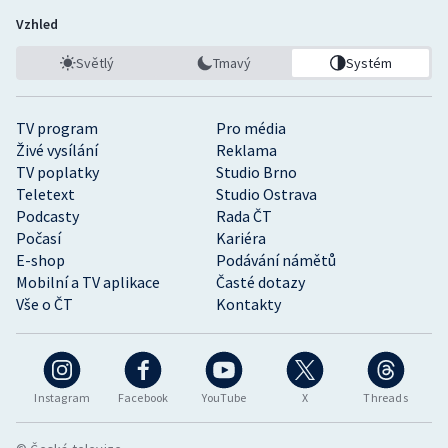
Vzhled
Světlý
Tmavý
Systém
TV program
Pro média
Živé vysílání
Reklama
TV poplatky
Studio Brno
Teletext
Studio Ostrava
Podcasty
Rada ČT
Počasí
Kariéra
E-shop
Podávání námětů
Mobilní a TV aplikace
Časté dotazy
Vše o ČT
Kontakty
Instagram
Facebook
YouTube
X
Threads