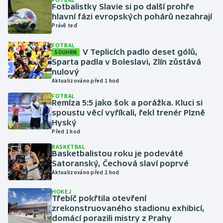
Fotbalistky Slavie si po další prohře
hlavní fázi evropských pohárů nezahrají
Gymnastika
Právě teď
FOTBAL
Házená
V Teplicích padlo deset gólů,
SOUHRN
Sparta padla v Boleslavi, Zlín zůstává
Jezdectví
nulový
Aktualizováno před 1 hod
Judo
FOTBAL
Remíza 5:5 jako šok a porážka. Kluci si
spoustu věcí vyříkali, řekl trenér Plzně
Krasobruslení
Hyský
Před 1 hod
Lezení
BASKETBAL
Basketbalistou roku je podeváté
Satoranský, Čechová slaví poprvé
Lyže a snowboard
Aktualizováno před 2 hod
Moderní pětiboj
HOKEJ
Třebíč pokřtila otevření
zrekonstruovaného stadionu exhibicí,
Motorsport
domácí porazili mistry z Prahy