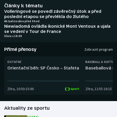
Baseball a softbal
Soutěže
Články k tématu
Volleringové se povedl závěrečný útok a před
Basketbal
Historické návraty
poslední etapou se převlékla do žlutého
Aktualizováno před 4 hod
Niewiadomá ovládla ikonické Mont Ventoux a ujala
Biatlon
Aplikace ČT sport
se vedení v Tour de France
Včera v 18:49
Boby a skeleton
AZ kvíz
Přímé přenosy
Zobrazit program
Box
OSTATNÍ
BASEBALL A SOFTBA
Curling
Orientační běh: SP Česko – štafeta
Baseballová ex
Dostihy
Zítra
,
10:50
-
15:00
Zítra
,
12:55
-
16:15
Florbal
Futsal
Aktuality ze sportu
Golf
FOTBAL