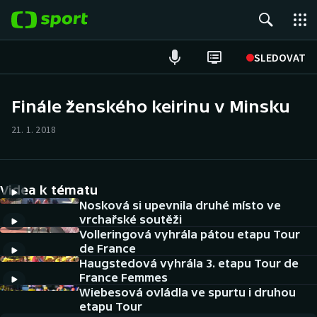
POPULÁRNÍ
SLEDOVAT
Fotbal
Finále ženského keirinu v Minsku
Hokej
21. 1. 2018
Tenis
Videa k tématu
Atletika
Nosková si upevnila druhé místo ve
vrchařské soutěži
Cyklistika
Volleringová vyhrála pátou etapu Tour
de France
DALŠÍ SPORTY
Haugstedová vyhrála 3. etapu Tour de
France Femmes
Americký fotbal
Wiebesová ovládla ve spurtu i druhou
NEPŘEHLÉDNĚTE
etapu Tour