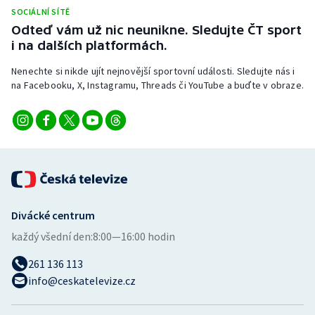
Stolní tenis
SOCIÁLNÍ SÍTĚ
Odteď vám už nic neunikne. Sledujte ČT sport
Triatlon
i na dalších platformách.
Nenechte si nikde ujít nejnovější sportovní události. Sledujte nás i
Veslování
na Facebooku, X, Instagramu, Threads či YouTube a buďte v obraze.
Vodní slalom
Volejbal
Ostatní
Divácké centrum
každý všední den:
8:00—16:00 hodin
261 136 113
info@ceskatelevize.cz