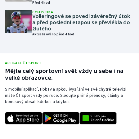
Před 4 hod
Olympijské hry
CYKLISTIKA
Volleringové se povedl závěrečný útok
a před poslední etapou se převlékla do
Parasport
žlutého
Aktualizováno před 4 hod
Plavání
Plážový volejbal
APLIKACE ČT SPORT
Ragby
Mějte celý sportovní svět vždy u sebe i na
velké obrazovce.
Rychlobruslení
S mobilní aplikací, HbbTV a apkou iVysílání ve své chytré televizi
máte ČT sport vždy po ruce. Sledujte přímé přenosy, články a
Rychlostní kanoistika
bonusový obsah kdekoli a kdykoli.
Short track
Sportovní střelba