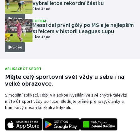
vybral letos rekordní částku
Olympijské hry
Před 3 hod
Video
FOTBAL
Parasport
Messi dal první góly po MS a je nejlepším
střelcem v historii Leagues Cupu
Před 4 hod
Plavání
Video
Plážový volejbal
Ragby
APLIKACE ČT SPORT
Mějte celý sportovní svět vždy u sebe i na
velké obrazovce.
Rychlobruslení
S mobilní aplikací, HbbTV a apkou iVysílání ve své chytré televizi
Rychlostní kanoistika
máte ČT sport vždy po ruce. Sledujte přímé přenosy, články a
bonusový obsah kdekoli a kdykoli.
Short track
Sportovní střelba