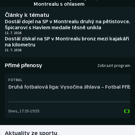
Baseball a softbal
Soutěže
Montrealu s ohlasem
Články k tématu
Basketbal
Historické návraty
Dostál dojel na SP v Montrealu druhý na pětistovce.
Špicarovi s Havlem medaile těsně unikla
Biatlon
Aplikace ČT sport
12. 7. 2026
Dostál získal na SP v Montrealu bronz mezi kajakáři
na kilometru
Boby a skeleton
AZ kvíz
11. 7. 2026
Box
Přímé přenosy
Zobrazit program
Curling
FOTBAL
Druhá fotbalová liga: Vysočina Jihlava – Fotbal Příb
Dostihy
Florbal
Dnes
,
17:35
-
19:55
Futsal
Aktuality ze sportu
Golf