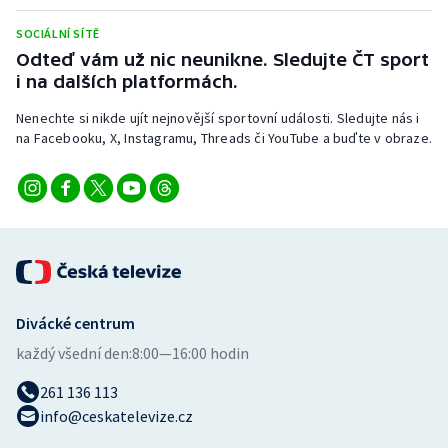
Stolní tenis
SOCIÁLNÍ SÍTĚ
Odteď vám už nic neunikne. Sledujte ČT sport
Triatlon
i na dalších platformách.
Veslování
Nenechte si nikde ujít nejnovější sportovní události. Sledujte nás i
na Facebooku, X, Instagramu, Threads či YouTube a buďte v obraze.
Vodní slalom
Volejbal
Ostatní
Divácké centrum
každý všední den:
8:00—16:00 hodin
261 136 113
info@ceskatelevize.cz