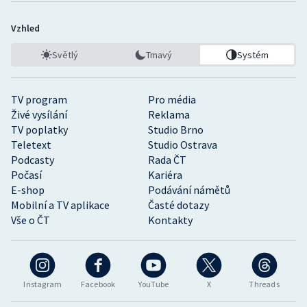
Vzhled
Světlý
Tmavý
Systém
TV program
Pro média
Živé vysílání
Reklama
TV poplatky
Studio Brno
Teletext
Studio Ostrava
Podcasty
Rada ČT
Počasí
Kariéra
E-shop
Podávání námětů
Mobilní a TV aplikace
Časté dotazy
Vše o ČT
Kontakty
Instagram
Facebook
YouTube
X
Threads