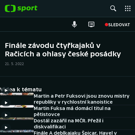
POPULÁRNÍ
SLEDOVAT
Fotbal
Finále závodu čtyřkajaků v
Račicích a ohlasy české posádky
Hokej
21. 5. 2022
Tenis
Atletika
Videa k tématu
Cyklistika
Martin a Petr Fuksovi jsou znovu mistry
republiky v rychlostní kanoistice
Martin Fuksa má domácí titul na
DALŠÍ SPORTY
pětistovce
Dostál zazářil na MČR. Přežil i
Americký fotbal
NEPŘEHLÉDNĚTE
diskvalifikaci
Finále A deblkajaku Špicar, Havel v