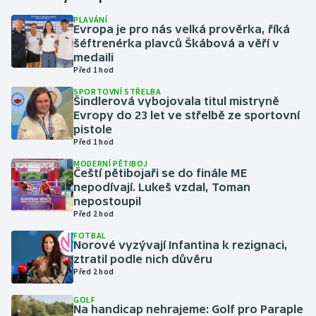
PLAVÁNÍ
Evropa je pro nás velká prověrka, říká
Gymnastika
šéftrenérka plavců Škábová a věří v
medaili
Házená
Před 1 hod
SPORTOVNÍ STŘELBA
Jezdectví
Šindlerová vybojovala titul mistryně
Evropy do 23 let ve střelbě ze sportovní
pistole
Judo
Před 1 hod
MODERNÍ PĚTIBOJ
Krasobruslení
Čeští pětibojaři se do finále ME
nepodívají. Lukeš vzdal, Toman
Lezení
nepostoupil
Před 2 hod
Lyže a snowboard
FOTBAL
Norové vyzývají Infantina k rezignaci,
ztratil podle nich důvěru
Moderní pětiboj
Před 2 hod
GOLF
Motorsport
Na handicap nehrajeme: Golf pro Paraple