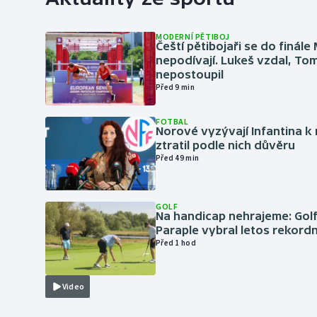
MODERNÍ PĚTIBOJ
Čeští pětibojaři se do finále
nepodívají. Lukeš vzdal, To
nepostoupil
Před 9 min
FOTBAL
Norové vyzývají Infantina k 
ztratil podle nich důvěru
Před 49 min
GOLF
Na handicap nehrajeme: Golf
Paraple vybral letos rekordn
Před 1 hod
Video