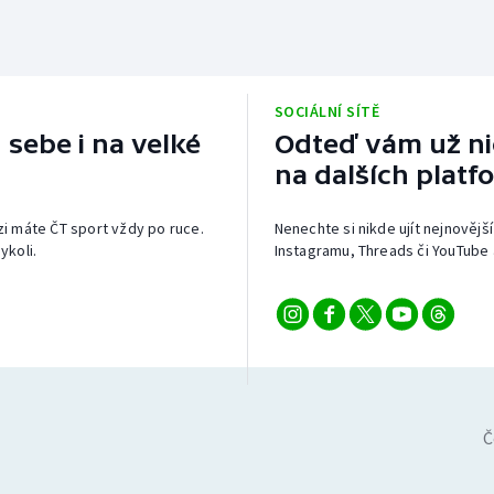
SOCIÁLNÍ SÍTĚ
 sebe i na velké
Odteď vám už nic
na dalších platf
izi máte ČT sport vždy po ruce.
Nenechte si nikde ujít nejnovější
ykoli.
Instagramu, Threads či YouTube 
Č