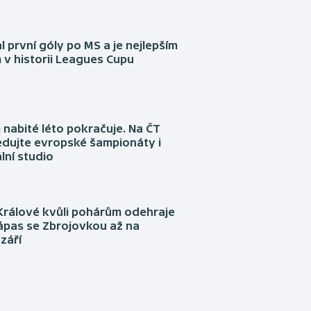
l první góly po MS a je nejlepším
 v historii Leagues Cupu
nabité léto pokračuje. Na ČT
edujte evropské šampionáty i
lní studio
Králové kvůli pohárům odehraje
ápas se Zbrojovkou až na
září