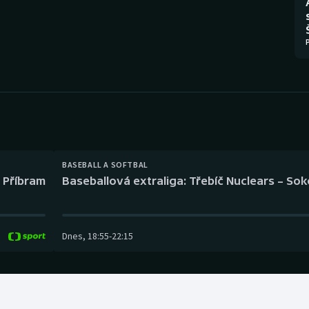
Moderní pětiboj
Triatlon
Motorsport
Veslování
Olympijské hry
Vodní slalom
Parasport
Volejbal
Plavání
Ostatní
BASEBALL A SOFTBAL
Plážový volejbal
l Příbram
Baseballová extraliga: Třebíč Nuclears – So
Dnes
,
18:55
-
22:15