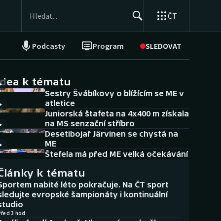
ČT
Podcasty
Program
SLEDOVAT
NEPŘEHLÉDNĚTE
Soutěže
idea k tématu
Sestry Švábíkovy o blížícím se ME v
Historické návraty
atletice
Juniorská štafeta na 4x400 m získala
Aplikace ČT sport
na MS senzační stříbro
Desetibojař Järvinen se chystá na
AZ kvíz
ME
Štefela má před ME velká očekávání
Články k tématu
Sportem nabité léto pokračuje. Na ČT sport
sledujte evropské šampionáty i kontinuální
studio
Před 3 hod