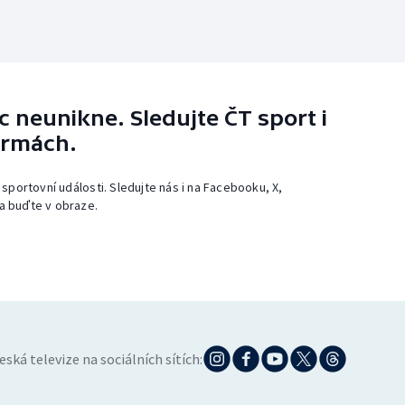
 neunikne. Sledujte ČT sport i
ormách.
 sportovní události. Sledujte nás i na Facebooku, X,
a buďte v obraze.
eská televize na sociálních sítích: