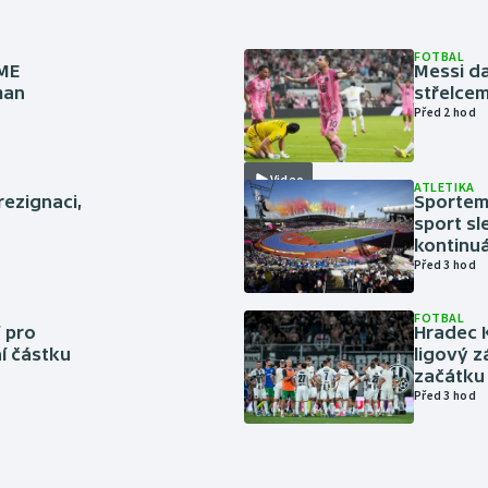
FOTBAL
 ME
Messi da
man
střelcem
Před 2 hod
Video
ATLETIKA
rezignaci,
Sportem 
sport sl
kontinuá
Před 3 hod
FOTBAL
 pro
Hradec 
í částku
ligový z
začátku 
Před 3 hod