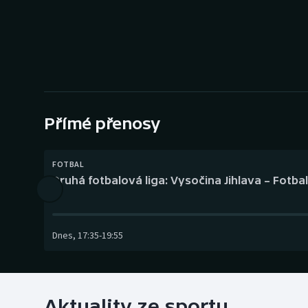
Curling
Dostihy
Florbal
Futsal
Přímé přenosy
Golf
FOTBAL
Gymnastika
Druhá fotbalová liga: Vysočina Jihlava – Fotba
Dnes
,
17:35
-
19:55
Aktuality ze sportu