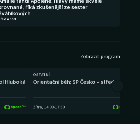
Amálie fandí Apoleně. Hlavy máme skvěle
srovnané, říká zkušenější ze sester
Švábíkových
Před 4 hod
Zobrazit program
OSTATNÍ
H
kol Hluboká
Orientační běh: SP Česko – střední trať
H
Zítra
,
14:00
-
17:50
Z