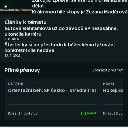
Zdrcující zpráva, se kterou nic nemůžeme
Baseball a softbal
Soutěže
dělat
Královnou bílé stopy je Zuzana Maděrová
Basketbal
Historické návraty
Články k tématu
Gutová-Behramiová už do závodů SP nezasáhne,
Biatlon
Aplikace ČT sport
ukončila kariéru
5. 8. 2026
Štvrtecký si po přechodu k běžeckému lyžování
Boby a skeleton
AZ kvíz
konkrétní cíle nedává
28. 7. 2026
Box
Přímé přenosy
Zobrazit program
Curling
OSTATNÍ
HOKEJ
Dostihy
Orientační běh: SP Česko – střední trať
Hokej: Exh
Florbal
Dnes
,
14:00
-
17:50
Dnes
,
16:55
-
19
Futsal
Golf