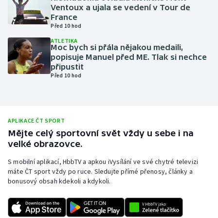
Ventoux a ujala se vedení v Tour de
Olympijské hry
France
Před 10 hod
Parasport
ATLETIKA
Moc bych si přála nějakou medaili,
popisuje Manuel před ME. Tlak si nechce
Plavání
připustit
Před 10 hod
Plážový volejbal
Ragby
APLIKACE ČT SPORT
Rychlobruslení
Mějte celý sportovní svět vždy u sebe i na
velké obrazovce.
Rychlostní kanoistika
S mobilní aplikací, HbbTV a apkou iVysílání ve své chytré televizi
máte ČT sport vždy po ruce. Sledujte přímé přenosy, články a
Short track
bonusový obsah kdekoli a kdykoli.
Sportovní střelba