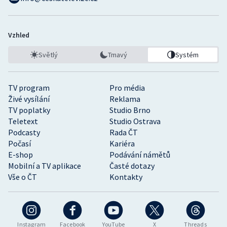
Vzhled
Světlý
Tmavý
Systém
TV program
Pro média
Živé vysílání
Reklama
TV poplatky
Studio Brno
Teletext
Studio Ostrava
Podcasty
Rada ČT
Počasí
Kariéra
E-shop
Podávání námětů
Mobilní a TV aplikace
Časté dotazy
Vše o ČT
Kontakty
Instagram
Facebook
YouTube
X
Threads