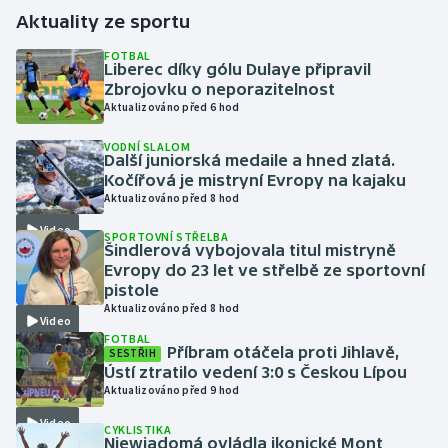
Aktuality ze sportu
Gymnastika
FOTBAL
Liberec díky gólu Dulaye připravil
Zbrojovku o neporazitelnost
Házená
Aktualizováno před 6 hod
Jezdectví
VODNÍ SLALOM
Další juniorská medaile a hned zlatá.
Kočířová je mistryní Evropy na kajaku
Judo
Aktualizováno před 8 hod
Video
Krasobruslení
SPORTOVNÍ STŘELBA
Šindlerová vybojovala titul mistryně
Evropy do 23 let ve střelbě ze sportovní
Lezení
pistole
Aktualizováno před 8 hod
Video
Lyže a snowboard
FOTBAL
Příbram otáčela proti Jihlavě,
SESTŘIH
Ústí ztratilo vedení 3:0 s Českou Lípou
Moderní pětiboj
Aktualizováno před 9 hod
Video
Motorsport
CYKLISTIKA
Niewiadomá ovládla ikonické Mont