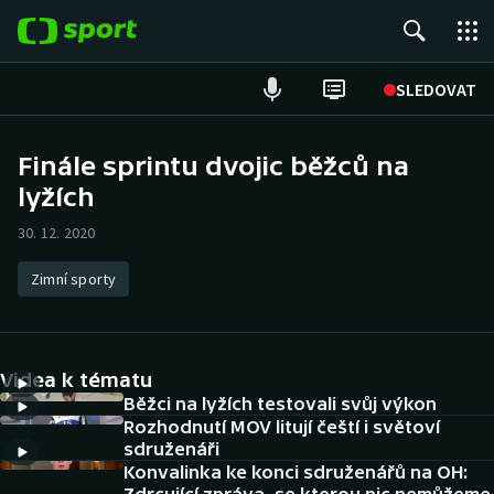
POPULÁRNÍ
SLEDOVAT
Fotbal
Finále sprintu dvojic běžců na
lyžích
Hokej
30. 12. 2020
Tenis
Zimní sporty
Atletika
Cyklistika
Videa k tématu
DALŠÍ SPORTY
Běžci na lyžích testovali svůj výkon
Rozhodnutí MOV litují čeští i světoví
sdruženáři
Americký fotbal
NEPŘEHLÉDNĚTE
Konvalinka ke konci sdruženářů na OH: