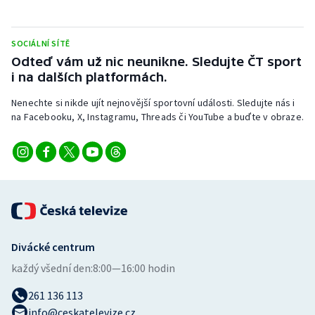
Stolní tenis
Triatlon
SOCIÁLNÍ SÍTĚ
Odteď vám už nic neunikne. Sledujte ČT sport
i na dalších platformách.
Veslování
Nenechte si nikde ujít nejnovější sportovní události. Sledujte nás i
Vodní slalom
na Facebooku, X, Instagramu, Threads či YouTube a buďte v obraze.
Volejbal
Ostatní
Divácké centrum
každý všední den:
8:00—16:00 hodin
261 136 113
info@ceskatelevize.cz