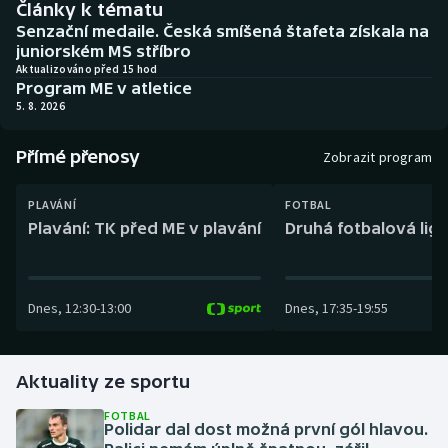
Články k tématu
Baseball a softbal
Soutěže
Senzační medaile. Česká smíšená štafeta získala na
juniorském MS stříbro
Basketbal
Historické návraty
Aktualizováno před 15 hod
Program ME v atletice
5. 8. 2026
Biatlon
Aplikace ČT sport
Přímé přenosy
Boby a skeleton
AZ kvíz
Zobrazit program
Box
PLAVÁNÍ
FOTBAL
Plavání: TK před ME v plavání
Druhá fotbalová liga
Curling
Dostihy
Dnes
,
12:30
-
13:00
Dnes
,
17:35
-
19:55
Florbal
Aktuality ze sportu
Futsal
FOTBAL
Polidar dal dost možná první gól hlavou.
Golf