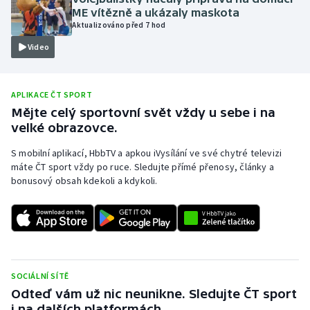
ME vítězně a ukázaly maskota
Olympijské hry
Aktualizováno před 7 hod
Video
Parasport
Plavání
APLIKACE ČT SPORT
Mějte celý sportovní svět vždy u sebe i na
Plážový volejbal
velké obrazovce.
Ragby
S mobilní aplikací, HbbTV a apkou iVysílání ve své chytré televizi
máte ČT sport vždy po ruce. Sledujte přímé přenosy, články a
bonusový obsah kdekoli a kdykoli.
Rychlobruslení
Rychlostní kanoistika
Short track
SOCIÁLNÍ SÍTĚ
Sportovní střelba
Odteď vám už nic neunikne. Sledujte ČT sport
i na dalších platformách.