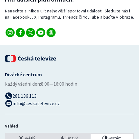
Stolní tenis
Nenechte si nikde ujít nejnovější sportovní události. Sledujte nás i
na Facebooku, X, Instagramu, Threads či YouTube a buďte v obraze.
Triatlon
Veslování
Vodní slalom
Volejbal
Divácké centrum
Ostatní
každý všední den:
8:00—16:00 hodin
261 136 113
info@ceskatelevize.cz
Vzhled
Světlý
Tmavý
Systém