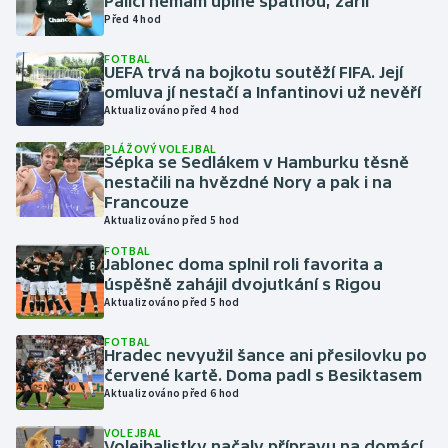
Palici nemám úplně špatnou, zářil
Před 4 hod
Gymnastika
FOTBAL
UEFA trvá na bojkotu soutěží FIFA. Její
omluva jí nestačí a Infantinovi už nevěří
Házená
Aktualizováno před 4 hod
Jezdectví
PLÁŽOVÝ VOLEJBAL
Šépka se Sedlákem v Hamburku těsně
nestačili na hvězdné Nory a pak i na
Judo
Francouze
Aktualizováno před 5 hod
Krasobruslení
FOTBAL
Jablonec doma splnil roli favorita a
úspěšně zahájil dvojutkání s Rigou
Lezení
Aktualizováno před 5 hod
Lyže a snowboard
FOTBAL
Hradec nevyužil šance ani přesilovku po
červené kartě. Doma padl s Besiktasem
Moderní pětiboj
Aktualizováno před 6 hod
Motorsport
VOLEJBAL
Volejbalistky načaly přípravu na domácí