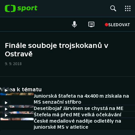
POPULÁRNÍ
SLEDOVAT
Fotbal
Finále souboje trojskokanů v
Ostravě
Hokej
9. 9. 2018
Tenis
Atletika
Videa k tématu
Cyklistika
Juniorská štafeta na 4x400 m získala na
MS senzační stříbro
Desetibojař Järvinen se chystá na ME
DALŠÍ SPORTY
Štefela má před ME velká očekávání
České medailové naděje odletěly na
Americký fotbal
NEPŘEHLÉDNĚTE
juniorské MS v atletice