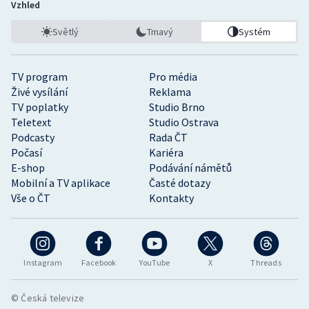
Vzhled
Světlý
Tmavý
Systém
TV program
Pro média
Živé vysílání
Reklama
TV poplatky
Studio Brno
Teletext
Studio Ostrava
Podcasty
Rada ČT
Počasí
Kariéra
E-shop
Podávání námětů
Mobilní a TV aplikace
Časté dotazy
Vše o ČT
Kontakty
Instagram
Facebook
YouTube
X
Threads
© Česká televize