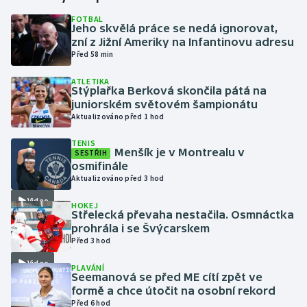
FOTBAL
Jeho skvělá práce se nedá ignorovat,
Gymnastika
zní z Jižní Ameriky na Infantinovu adresu
Před 58 min
Házená
ATLETIKA
Stýplařka Berková skončila pátá na
Jezdectví
juniorském světovém šampionátu
Aktualizováno před 1 hod
Judo
TENIS
Menšík je v Montrealu v
SESTŘIH
Krasobruslení
osmifinále
Aktualizováno před 3 hod
Lezení
Video
HOKEJ
Střelecká převaha nestačila. Osmnáctka
Lyže a snowboard
prohrála i se Švýcarskem
Před 3 hod
Moderní pětiboj
Video
PLAVÁNÍ
Seemanová se před ME cítí zpět ve
formě a chce útočit na osobní rekord
Motorsport
Před 6 hod