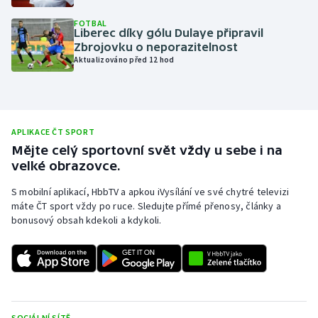
Olympijské hry
FOTBAL
Liberec díky gólu Dulaye připravil
Zbrojovku o neporazitelnost
Parasport
Aktualizováno před 12 hod
Plavání
Plážový volejbal
APLIKACE ČT SPORT
Mějte celý sportovní svět vždy u sebe i na
Ragby
velké obrazovce.
Rychlobruslení
S mobilní aplikací, HbbTV a apkou iVysílání ve své chytré televizi
máte ČT sport vždy po ruce. Sledujte přímé přenosy, články a
bonusový obsah kdekoli a kdykoli.
Rychlostní kanoistika
Short track
Sportovní střelba
SOCIÁLNÍ SÍTĚ