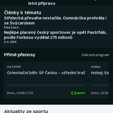
Baseball a softbal
Soutěže
letní přípravu
Články k tématu
Basketbal
Historické návraty
Střelecká převaha nestačila. Osmnáctka prohrála i
se Švýcarskem
Biatlon
Aplikace ČT sport
Před 3 hod
Nejlépe placený český sportovec je opět Pastrňák,
podle Forbesu vydělal 275 milionů
Boby a skeleton
AZ kvíz
6. 8. 2026
Box
Přímé přenosy
Zobrazit program
Curling
OSTATNÍ
HOKEJ
Orientační běh: SP Česko – střední trať
Hokej: Exh
Dostihy
Florbal
Dnes
,
14:00
-
17:50
Dnes
,
16:55
-
19
Futsal
Aktuality ze sportu
Golf