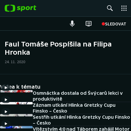
POPULÁRNÍ
SLEDOVAT
Fotbal
Faul Tomáše Pospíšila na Filipa
Hronka
Hokej
24. 11. 2020
Tenis
Atletika
Videa k tématu
Cyklistika
Osmnáctka dostala od Švýcarů lekci v
produktivitě
Záznam utkání Hlinka Gretzky Cupu
DALŠÍ SPORTY
Finsko – Česko
Sestřih utkání Hlinka Gretzky Cupu Finsko
Americký fotbal
NEPŘEHLÉDNĚTE
– Česko
Vítězstvím 4:0 nad Táborem zahájil Motor