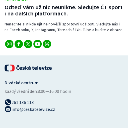
Stolní tenis
Odteď vám už nic neunikne. Sledujte ČT sport
i na dalších platformách.
Triatlon
Nenechte si nikde ujít nejnovější sportovní události. Sledujte nás i
na Facebooku, X, Instagramu, Threads či YouTube a buďte v obraze.
Veslování
Vodní slalom
Volejbal
Ostatní
Divácké centrum
každý všední den:
8:00—16:00 hodin
261 136 113
info@ceskatelevize.cz