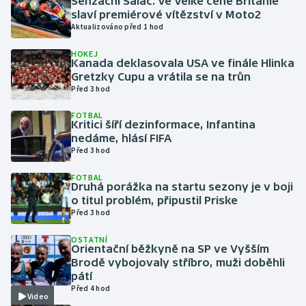
Senzační Salač. Ve Velké ceně Británie
slaví premiérové vítězství v Moto2
Aktualizováno před 1 hod
Gymnastika
HOKEJ
Kanada deklasovala USA ve finále Hlinka
Házená
Gretzky Cupu a vrátila se na trůn
Před 3 hod
Jezdectví
FOTBAL
Kritici šíří dezinformace, Infantina
Judo
nedáme, hlásí FIFA
Před 3 hod
Krasobruslení
FOTBAL
Druhá porážka na startu sezony je v boji
Lezení
o titul problém, připustil Priske
Před 3 hod
Lyže a snowboard
OSTATNÍ
Orientační běžkyně na SP ve Vyšším
Moderní pětiboj
Brodě vybojovaly stříbro, muži doběhli
pátí
Před 4 hod
Motorsport
Video