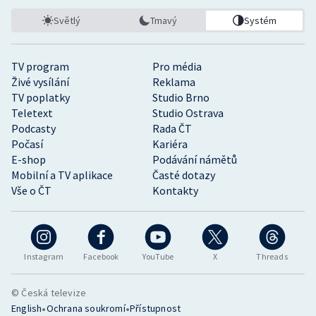
Světlý
Tmavý
Systém
TV program
Pro média
Živé vysílání
Reklama
TV poplatky
Studio Brno
Teletext
Studio Ostrava
Podcasty
Rada ČT
Počasí
Kariéra
E-shop
Podávání námětů
Mobilní a TV aplikace
Časté dotazy
Vše o ČT
Kontakty
Instagram
Facebook
YouTube
X
Threads
© Česká televize
•
•
English
Ochrana soukromí
Přístupnost