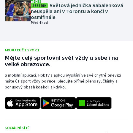
TENIS
Světová jednička Sabalenková
SESTŘIH
Olympijské hry
neuspěla ani v Torontu a končí v
osmifinále
Parasport
Před 4 hod
Plavání
APLIKACE ČT SPORT
Plážový volejbal
Mějte celý sportovní svět vždy u sebe i na
velké obrazovce.
Ragby
S mobilní aplikací, HbbTV a apkou iVysílání ve své chytré televizi
Rychlobruslení
máte ČT sport vždy po ruce. Sledujte přímé přenosy, články a
bonusový obsah kdekoli a kdykoli.
Rychlostní kanoistika
Short track
Sportovní střelba
SOCIÁLNÍ SÍTĚ