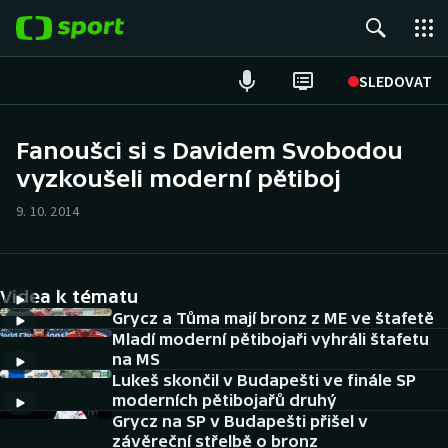
POPULÁRNÍ
SLEDOVAT
Fotbal
Fanoušci si s Davidem Svobodou
vyzkoušeli moderní pětiboj
Hokej
9. 10. 2014
Tenis
Atletika
Videa k tématu
Cyklistika
Grycz a Tůma mají bronz z ME ve štafetě
Mladí moderní pětibojaři vyhráli štafetu
na MS
DALŠÍ SPORTY
Lukeš skončil v Budapešti ve finále SP
moderních pětibojařů druhý
Americký fotbal
NEPŘEHLÉDNĚTE
Grycz na SP v Budapešti přišel v
závěreční střelbě o bronz