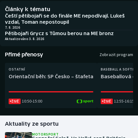
Baseball a softbal
Soutěže
Články k tématu
Čeští pětibojaři se do finále ME nepodívají. Lukeš
Basketbal
Historické návraty
vzdal, Toman nepostoupil
7. 8. 2026
Pětibojaři Grycz s Tůmou berou na ME bronz
Biatlon
Aplikace ČT sport
Aktualizováno 3. 8. 2026
Boby a skeleton
AZ kvíz
Přímé přenosy
Zobrazit program
Box
OSTATNÍ
BASEBALL A SOFTBA
Orientační běh: SP Česko – štafeta
Baseballová ex
Curling
Dostihy
10:50
-
15:00
12:55
-
16:15
ŽIVĚ
ŽIVĚ
Florbal
Futsal
Aktuality ze sportu
MOTORSPORT
Golf