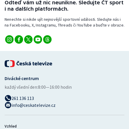
Odteď vám už nic neunikne. Sledujte ČT sport
Stolní tenis
i na dalších platformách.
Triatlon
Nenechte si nikde ujít nejnovější sportovní události. Sledujte nás i
na Facebooku, X, Instagramu, Threads či YouTube a buďte v obraze.
Veslování
Vodní slalom
Volejbal
Ostatní
Divácké centrum
každý všední den:
8:00—16:00 hodin
261 136 113
info@ceskatelevize.cz
Vzhled