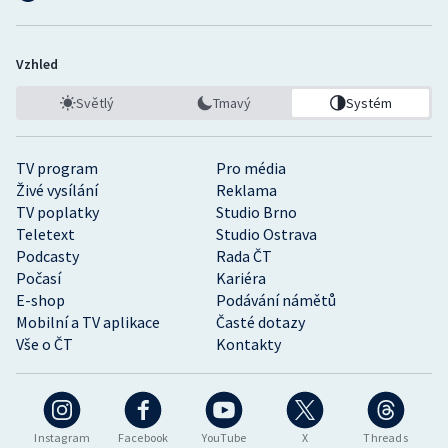
Vzhled
Světlý
Tmavý
Systém
TV program
Pro média
Živé vysílání
Reklama
TV poplatky
Studio Brno
Teletext
Studio Ostrava
Podcasty
Rada ČT
Počasí
Kariéra
E-shop
Podávání námětů
Mobilní a TV aplikace
Časté dotazy
Vše o ČT
Kontakty
Instagram
Facebook
YouTube
X
Threads