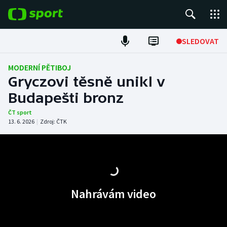
POPULÁRNÍ
SLEDOVAT
Fotbal
MODERNÍ PĚTIBOJ
Gryczovi těsně unikl v
Hokej
Budapešti bronz
Tenis
ČT sport
13. 6. 2026
|
Zdroj:
ČTK
Atletika
Cyklistika
DALŠÍ SPORTY
Nahrávám video
Americký fotbal
NEPŘEHLÉDNĚTE