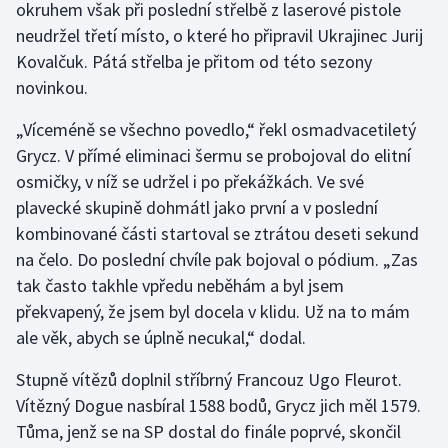
okruhem však při poslední střelbě z laserové pistole
neudržel třetí místo, o které ho připravil Ukrajinec Jurij
Gymnastika
Kovalčuk. Pátá střelba je přitom od této sezony
novinkou.
Házená
„Víceméně se všechno povedlo,“ řekl osmadvacetiletý
Jezdectví
Grycz. V přímé eliminaci šermu se probojoval do elitní
osmičky, v níž se udržel i po překážkách. Ve své
Judo
plavecké skupině dohmátl jako první a v poslední
kombinované části startoval se ztrátou deseti sekund
Krasobruslení
na čelo. Do poslední chvíle pak bojoval o pódium. „Zas
tak často takhle vpředu neběhám a byl jsem
Lezení
překvapený, že jsem byl docela v klidu. Už na to mám
Lyže a snowboard
ale věk, abych se úplně necukal,“ dodal.
Stupně vítězů doplnil stříbrný Francouz Ugo Fleurot.
Moderní pětiboj
Vítězný Dogue nasbíral 1588 bodů, Grycz jich měl 1579.
Tůma, jenž se na SP dostal do finále poprvé, skončil
Motorsport