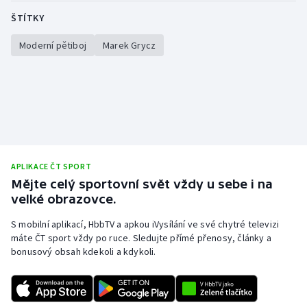
Stolní tenis
ŠTÍTKY
Triatlon
Moderní pětiboj
Marek Grycz
Veslování
Vodní slalom
Volejbal
APLIKACE ČT SPORT
Ostatní
Mějte celý sportovní svět vždy u sebe i na
velké obrazovce.
S mobilní aplikací, HbbTV a apkou iVysílání ve své chytré televizi
máte ČT sport vždy po ruce. Sledujte přímé přenosy, články a
bonusový obsah kdekoli a kdykoli.