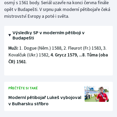
osmý s 1561 body. Seriál uzavře na konci června finále
Olympijské hry
opět v Budapešti. V srpnu pak moderní pětibojaře čeká
mistrovství Evropy a poté i světa.
Parasport
Plavání
Výsledky SP v moderním pětiboji v
Budapešti
Plážový volejbal
Muži:
1. Dogue (Něm.) 1588, 2. Fleurot (Fr.) 1583, 3.
Kovalčuk (Ukr.) 1582,
4. Grycz 1579, ...8. Tůma (oba
Ragby
ČR) 1561
.
Rychlobruslení
Rychlostní kanoistika
PŘEČTĚTE SI TAKÉ
Short track
Moderní pětibojař Lukeš vybojoval
v Bulharsku stříbro
Sportovní střelba