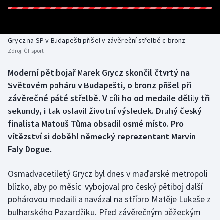
Baseball a softbal
Soutěže
Basketbal
Historické návraty
Grycz na SP v Budapešti přišel v závěreční střelbě o bronz
Zdroj:
ČT sport
Biatlon
Aplikace ČT sport
Moderní pětibojař Marek Grycz skončil čtvrtý na
Boby a skeleton
AZ kvíz
Světovém poháru v Budapešti, o bronz přišel při
závěrečné páté střelbě. V cíli ho od medaile dělily tři
Box
sekundy, i tak oslavil životní výsledek. Druhý český
finalista Matouš Tůma obsadil osmé místo. Pro
Curling
vítězství si doběhl německý reprezentant Marvin
Faly Dogue.
Dostihy
Florbal
Osmadvacetiletý Grycz byl dnes v maďarské metropoli
blízko, aby po měsíci vybojoval pro český pětiboj další
Futsal
pohárovou medaili a navázal na stříbro Matěje Lukeše z
bulharského Pazardžiku. Před závěrečným běžeckým
Golf