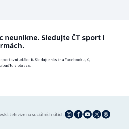
 neunikne. Sledujte ČT sport i
ormách.
 sportovní události. Sledujte nás i na Facebooku, X,
a buďte v obraze.
eská televize na sociálních sítích: