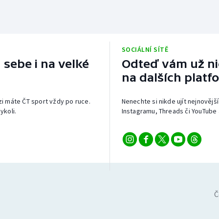
SOCIÁLNÍ SÍTĚ
 sebe i na velké
Odteď vám už nic
na dalších platf
izi máte ČT sport vždy po ruce.
Nenechte si nikde ujít nejnovější
ykoli.
Instagramu, Threads či YouTube 
Č