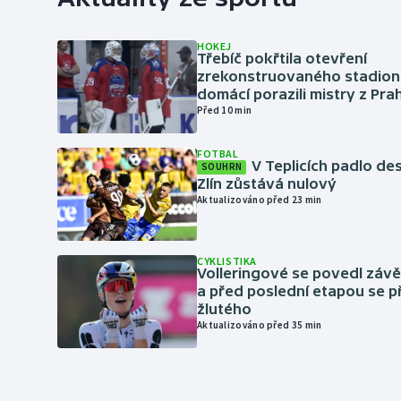
HOKEJ
Třebíč pokřtila otevření
zrekonstruovaného stadionu
domácí porazili mistry z Pra
Před 10 min
FOTBAL
V Teplicích padlo de
SOUHRN
Zlín zůstává nulový
Aktualizováno před 23 min
CYKLISTIKA
Volleringové se povedl záv
a před poslední etapou se p
žlutého
Aktualizováno před 35 min