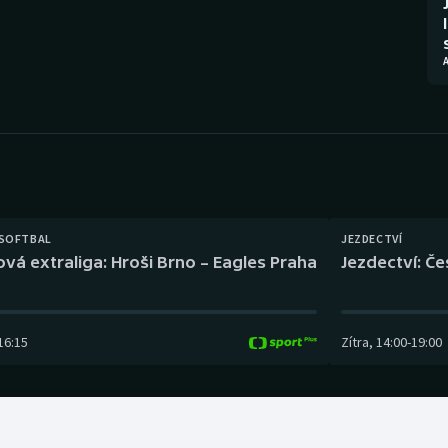
Moderní pětiboj
Triatlon
Motorsport
Veslování
Olympijské hry
Vodní slalom
Parasport
Volejbal
Plavání
Ostatní
 SOFTBAL
JEZDECTVÍ
Plážový volejbal
ová extraliga: Hroši Brno – Eagles Praha
Jezdectví: Č
16:15
Zítra
,
14:00
-
19:00