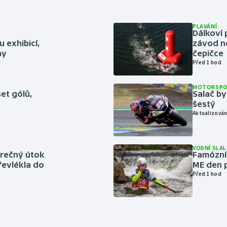
PLAVÁNÍ
Dálkoví 
 exhibicí,
závod n
hy
čepičce
Před 1 hod
MOTORSP
set gólů,
Salač by
šestý
Aktualizován
VODNÍ SLA
ěrečný útok
Famózní 
řevlékla do
ME den p
Před 1 hod