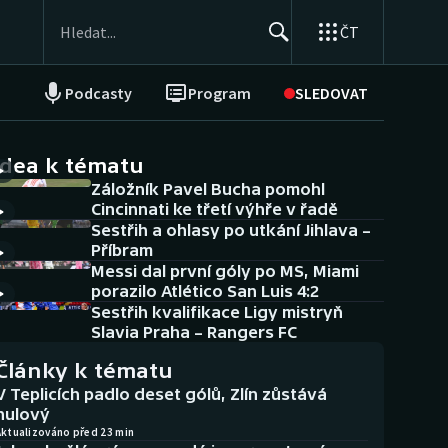
ČT
Podcasty
Program
SLEDOVAT
NEPŘEHLÉDNĚTE
Soutěže
idea k tématu
Záložník Pavel Bucha pomohl
Historické návraty
Cincinnati ke třetí výhře v řadě
Sestřih a ohlasy po utkání Jihlava –
Aplikace ČT sport
Příbram
Messi dal první góly po MS, Miami
AZ kvíz
porazilo Atlético San Luis 4:2
Sestřih kvalifikace Ligy mistryň
Slavia Praha – Rangers FC
Články k tématu
V Teplicích padlo deset gólů, Zlín zůstává
nulový
Aktualizováno před 23 min