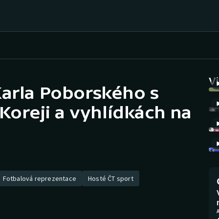
Házená
Ragby
V
Karla Poborského s
Jezdectví
Rychlobruslení
oreji a vyhlídkách na
Rychlostní
Judo
kanoistika
Krasobruslení
Short track
Lezení
Sportovní střelba
Fotbalová reprezentace
Hosté ČT sport
Lyže a snowboard
Stolní tenis