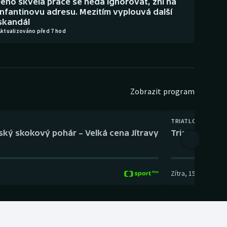
Jeho skvělá práce se nedá ignorovat, zní na
Infantinovu adresu. Mezitím vyplouvá další
skandál
Aktualizováno před 7 hod
Zobrazit program
TRIATLON
eský skokový pohár – Velká cena Jítravy
Triatlon: XTE
Zítra
,
15:00
-
16:10