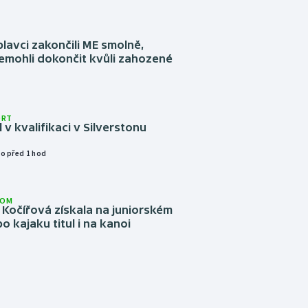
plavci zakončili ME smolně,
emohli dokončit kvůli zahozené
ORT
l v kvalifikaci v Silverstonu
o před 1 hod
LOM
Kočířová získala na juniorském
o kajaku titul i na kanoi