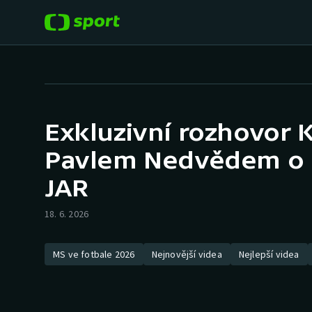
POPULÁRNÍ
DALŠÍ SPORTY
Fotbal
Americký fotbal
Exkluzivní rozhovor 
Hokej
Baseball a softbal
Pavlem Nedvědem o K
Tenis
Basketbal
JAR
Atletika
18. 6. 2026
Biatlon
Cyklistika
Boby a skeleton
MS ve fotbale 2026
Nejnovější videa
Nejlepší videa
Box