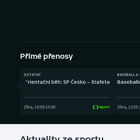
Curling
Dostihy
Florbal
Futsal
Přímé přenosy
Golf
OSTATNÍ
BASEBALL A
Gymnastika
Orientační běh: SP Česko – štafeta
Baseball
Zítra
,
10:50
-
15:00
Zítra
,
12:55
-
Aktuality ze sportu