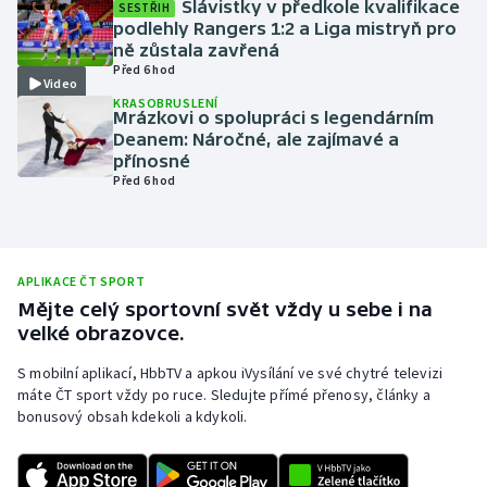
Slávistky v předkole kvalifikace
SESTŘIH
podlehly Rangers 1:2 a Liga mistryň pro
Olympijské hry
ně zůstala zavřená
Před 6 hod
Parasport
Video
KRASOBRUSLENÍ
Mrázkovi o spolupráci s legendárním
Plavání
Deanem: Náročné, ale zajímavé a
přínosné
Před 6 hod
Plážový volejbal
Ragby
APLIKACE ČT SPORT
Rychlobruslení
Mějte celý sportovní svět vždy u sebe i na
velké obrazovce.
Rychlostní kanoistika
S mobilní aplikací, HbbTV a apkou iVysílání ve své chytré televizi
máte ČT sport vždy po ruce. Sledujte přímé přenosy, články a
Short track
bonusový obsah kdekoli a kdykoli.
Sportovní střelba