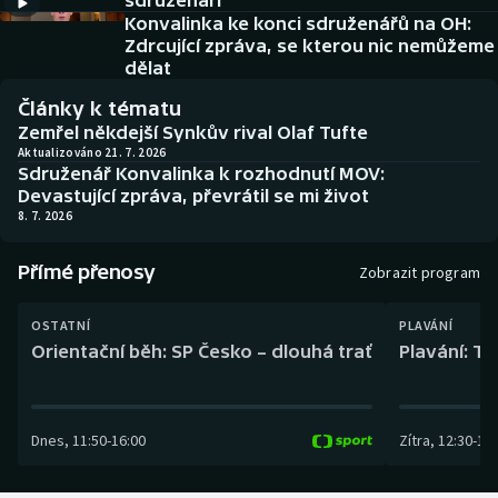
sdruženáři
Baseball a softbal
Soutěže
Konvalinka ke konci sdruženářů na OH:
Zdrcující zpráva, se kterou nic nemůžeme
Basketbal
Historické návraty
dělat
Články k tématu
Biatlon
Aplikace ČT sport
Zemřel někdejší Synkův rival Olaf Tufte
Aktualizováno 21. 7. 2026
Sdruženář Konvalinka k rozhodnutí MOV:
Boby a skeleton
AZ kvíz
Devastující zpráva, převrátil se mi život
8. 7. 2026
Box
Přímé přenosy
Zobrazit program
Curling
OSTATNÍ
PLAVÁNÍ
Dostihy
Orientační běh: SP Česko – dlouhá trať
Plavání: TK
Florbal
Dnes
,
11:50
-
16:00
Zítra
,
12:30
-
13:
Futsal
Golf