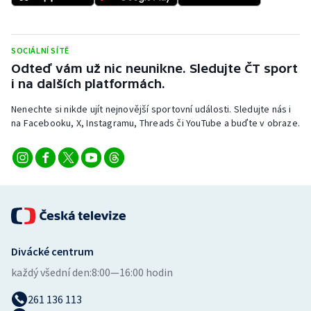
Stolní tenis
Triatlon
SOCIÁLNÍ SÍTĚ
Odteď vám už nic neunikne. Sledujte ČT sport
Veslování
i na dalších platformách.
Vodní slalom
Nenechte si nikde ujít nejnovější sportovní události. Sledujte nás i
na Facebooku, X, Instagramu, Threads či YouTube a buďte v obraze.
Volejbal
Ostatní
Divácké centrum
každý všední den:
8:00—16:00 hodin
261 136 113