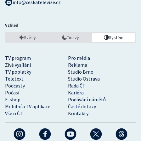
info@ceskatelevize.cz
Vzhled
Světlý
Tmavý
Systém
TV program
Pro média
Živé vysílání
Reklama
TV poplatky
Studio Brno
Teletext
Studio Ostrava
Podcasty
Rada ČT
Počasí
Kariéra
E-shop
Podávání námětů
Mobilní a TV aplikace
Časté dotazy
Vše o ČT
Kontakty