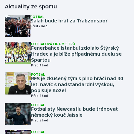
Aktuality ze sportu
Gymnastika
FOTBAL
Salah bude hrát za Trabzonspor
Před 2 hod
Házená
Jezdectví
FOTBALOVÁ LIGA MISTRŮ
Fenerbahce Istanbul zdolalo Štýrský
Hradec a je blíže případnému duelu se
Judo
Spartou
Před 4 hod
Krasobruslení
FOTBAL
RFS je zkušený tým s plno hráči nad 30
let, navíc s nadstandardní výškou,
Lezení
popisuje Kozel
Před 4 hod
Lyže a snowboard
FOTBAL
Fotbalisty Newcastlu bude trénovat
Moderní pětiboj
německý kouč Jaissle
Před 5 hod
Motorsport
FOTBAL