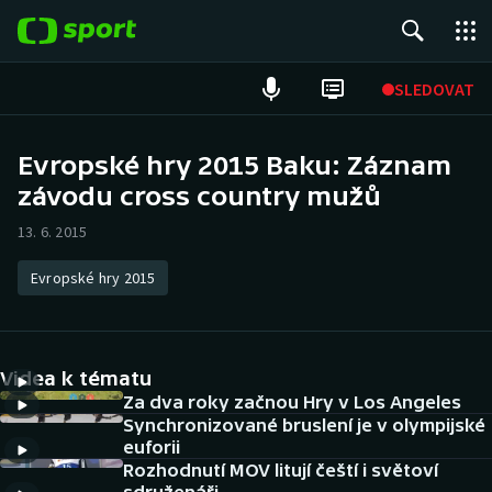
POPULÁRNÍ
SLEDOVAT
Fotbal
Evropské hry 2015 Baku: Záznam
závodu cross country mužů
Hokej
13. 6. 2015
Tenis
Evropské hry 2015
Atletika
Cyklistika
Videa k tématu
DALŠÍ SPORTY
Za dva roky začnou Hry v Los Angeles
Synchronizované bruslení je v olympijské
euforii
Americký fotbal
NEPŘEHLÉDNĚTE
Rozhodnutí MOV litují čeští i světoví